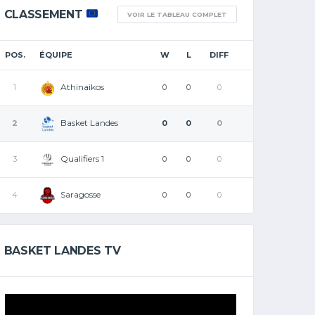
CLASSEMENT
VOIR LE TABLEAU COMPLET
POS.
ÉQUIPE
W
L
DIFF
Athinaikos
1
0
0
0
Basket Landes
2
0
0
0
Qualifiers 1
3
0
0
0
Saragosse
4
0
0
0
BASKET LANDES TV
Lecteur
vidéo