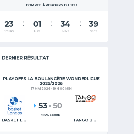
COMPTE À REBOURS DU JEU
23
01
34
39
JOURS
HRS
MINS
SECS
DERNIER RÉSULTAT
PLAYOFFS LA BOULANGÈRE WONDERLIGUE
2025/2026
17 MAI 2026 - 19 H 00 MIN
53
-
50
FINAL SCORE
BASKET LANDES
TANGO BOURGES BASKET