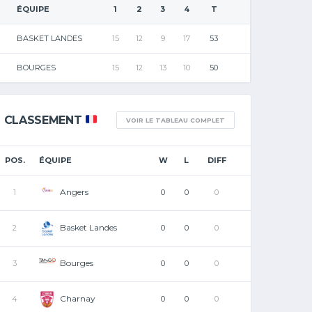
ÉQUIPE
1
2
3
4
T
BASKET LANDES
15
12
9
17
53
BOURGES
15
12
13
10
50
CLASSEMENT
VOIR LE TABLEAU COMPLET
POS.
ÉQUIPE
W
L
DIFF
Angers
1
0
0
0
Basket Landes
2
0
0
0
Bourges
3
0
0
0
Charnay
4
0
0
0