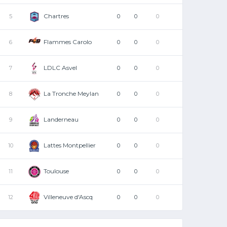
Chartres
5
0
0
0
Flammes Carolo
6
0
0
0
LDLC Asvel
7
0
0
0
La Tronche Meylan
8
0
0
0
Landerneau
9
0
0
0
Lattes Montpellier
10
0
0
0
Toulouse
11
0
0
0
Villeneuve d'Ascq
12
0
0
0