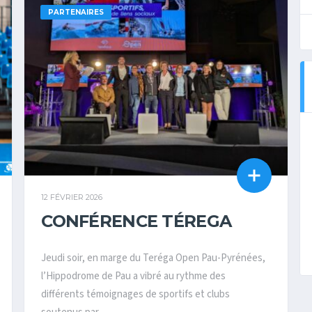
PARTENAIRES
12 FÉVRIER 2026
CONFÉRENCE TÉREGA
Jeudi soir, en marge du Teréga Open Pau-Pyrénées,
l’Hippodrome de Pau a vibré au rythme des
différents témoignages de sportifs et clubs