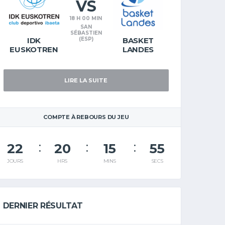
VS
18 H 00 MIN
SAN
SÉBASTIEN
IDK
(ESP)
BASKET
EUSKOTREN
LANDES
LIRE LA SUITE
COMPTE À REBOURS DU JEU
22
20
15
54
JOURS
HRS
MINS
SECS
DERNIER RÉSULTAT