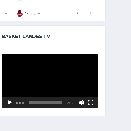
Saragosse
4
0
0
0
BASKET LANDES TV
Lecteur
vidéo
00:00
21:21