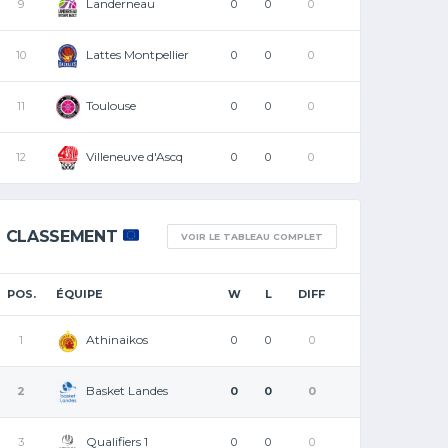
Landerneau
9
0
0
0
Lattes Montpellier
10
0
0
0
Toulouse
11
0
0
0
Villeneuve d'Ascq
12
0
0
0
CLASSEMENT
VOIR LE TABLEAU COMPLET
POS.
ÉQUIPE
W
L
DIFF
Athinaikos
1
0
0
0
Basket Landes
2
0
0
0
Qualifiers 1
3
0
0
0