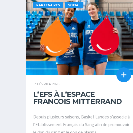
PARTENAIRES
SOCIAL
13 FÉVRIER 2026
L’EFS À L’ESPACE
FRANCOIS MITTERRAND
Depuis plusieurs saisons, Basket Landes s’associe à
l’Etablissement Français du Sang afin de promouvoir
le don du sang et le don de plasma....