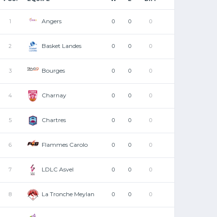
Angers
1
0
0
0
Basket Landes
2
0
0
0
Bourges
3
0
0
0
Charnay
4
0
0
0
Chartres
5
0
0
0
Flammes Carolo
6
0
0
0
LDLC Asvel
7
0
0
0
La Tronche Meylan
8
0
0
0