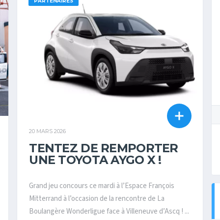
PARTENAIRES
20 MARS 2026
TENTEZ DE REMPORTER
UNE TOYOTA AYGO X !
Grand jeu concours ce mardi à l’Espace François
Mitterrand à l’occasion de la rencontre de La
Boulangère Wonderligue face à Villeneuve d’Ascq ! ...