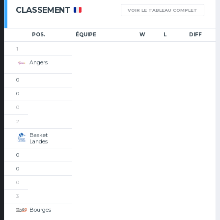
CLASSEMENT
VOIR LE TABLEAU COMPLET
POS.
ÉQUIPE
W
L
DIFF
1
Angers
0
0
0
2
Basket
Landes
0
0
0
3
Bourges