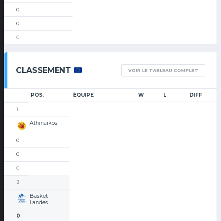
0
0
0
CLASSEMENT
VOIR LE TABLEAU COMPLET
POS.
ÉQUIPE
W
L
DIFF
1
Athinaikos
0
0
0
2
Basket
Landes
0