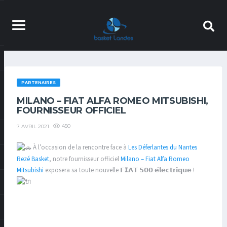
PARTENAIRES
MILANO – FIAT ALFA ROMEO MITSUBISHI,
FOURNISSEUR OFFICIEL
450
7 AVRIL 2021
À l’occasion de la rencontre face à
Les Déferlantes du Nantes
Rezé Basket
, notre fournisseur officiel
Milano – Fiat Alfa Romeo
Mitsubishi
exposera sa toute nouvelle 𝗙𝗜𝗔𝗧 𝟱𝟬𝟬 𝗲́𝗹𝗲𝗰𝘁𝗿𝗶𝗾𝘂𝗲 !