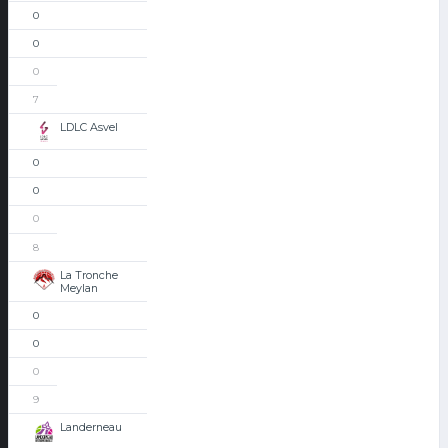
0
0
0
7
LDLC Asvel
0
0
0
8
La Tronche
Meylan
0
0
0
9
Landerneau