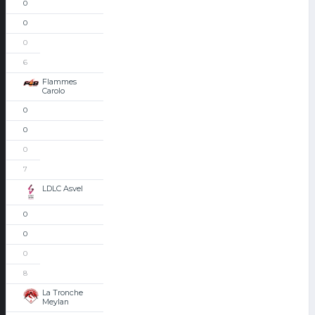
0
0
0
6
Flammes
Carolo
0
0
0
7
LDLC Asvel
0
0
0
8
La Tronche
Meylan