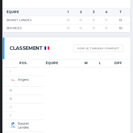
ÉQUIPE
1
2
3
4
T
BASKET LANDES
15
12
9
17
53
BOURGES
15
12
13
10
50
CLASSEMENT
VOIR LE TABLEAU COMPLET
POS.
ÉQUIPE
W
L
DIFF
1
Angers
0
0
0
2
Basket
Landes