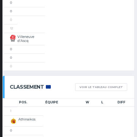
0
0
0
12
Villeneuve
d'Ascq
0
0
0
CLASSEMENT
VOIR LE TABLEAU COMPLET
POS.
ÉQUIPE
W
L
DIFF
1
Athinaikos
0