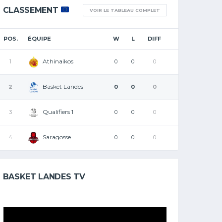
CLASSEMENT
VOIR LE TABLEAU COMPLET
POS.
ÉQUIPE
W
L
DIFF
Athinaikos
1
0
0
0
Basket Landes
2
0
0
0
Qualifiers 1
3
0
0
0
Saragosse
4
0
0
0
BASKET LANDES TV
Lecteur
vidéo