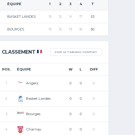
ÉQUIPE
1
2
3
4
T
BASKET LANDES
15
12
9
17
53
BOURGES
15
12
13
10
50
CLASSEMENT
VOIR LE TABLEAU COMPLET
POS.
ÉQUIPE
W
L
DIFF
Angers
1
0
0
0
Basket Landes
2
0
0
0
Bourges
3
0
0
0
Charnay
4
0
0
0