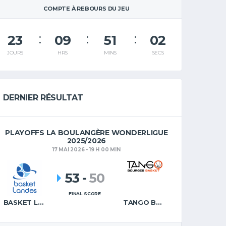
COMPTE À REBOURS DU JEU
23
09
51
01
JOURS
HRS
MINS
SECS
DERNIER RÉSULTAT
PLAYOFFS LA BOULANGÈRE WONDERLIGUE
2025/2026
17 MAI 2026 - 19 H 00 MIN
53
-
50
FINAL SCORE
BASKET LANDES
TANGO BOURGES BASKET