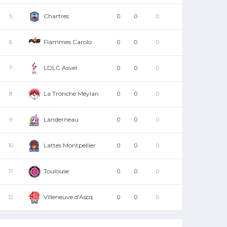
Chartres
5
0
0
0
Flammes Carolo
6
0
0
0
LDLC Asvel
7
0
0
0
La Tronche Meylan
8
0
0
0
Landerneau
9
0
0
0
Lattes Montpellier
10
0
0
0
Toulouse
11
0
0
0
Villeneuve d'Ascq
12
0
0
0