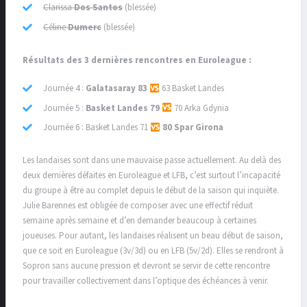
Clarissa
Dos Santos
(blessée)
Céline
Dumerc
(blessée)
Résultats des 3 dernières rencontres en Euroleague :
Journée 4 :
Galatasaray
83
63 Basket Landes
Journée 5 :
Basket Landes 79
70 Arka Gdynia
Journée 6 : Basket Landes 71
80 Spar Girona
Les landaises sont dans une mauvaise passe actuellement. Au delà des
deux dernières défaites en Euroleague et LFB, c’est surtout l’incapacité
du groupe à être au complet depuis le début de la saison qui inquiète.
Julie Barennes est obligée de composer avec une effectif réduit
semaine après semaine et d’en demander beaucoup à certaines
joueuses. Pour autant, les landaises réalisent un beau début de saison,
que ce soit en Euroleague (3v/3d) ou en LFB (5v/2d). Elles se rendront à
Sopron sans aucune pression et devront se servir de cette rencontre
pour travailler collectivement dans l’optique des échéances à venir.