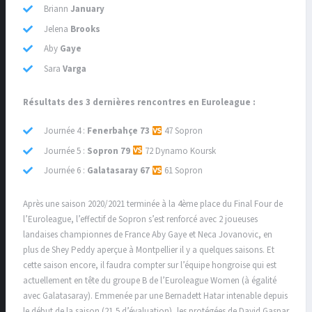
Briann
January
Jelena
Brooks
Aby
Gaye
Sara
Varga
Résultats des 3 dernières rencontres en Euroleague :
Journée 4 :
Fenerbahçe
73
47 Sopron
Journée 5 :
Sopron 79
72 Dynamo Koursk
Journée 6 :
Galatasaray 67
61 Sopron
Après une saison 2020/2021 terminée à la 4ème place du Final Four de
l’Euroleague, l’effectif de Sopron s’est renforcé avec 2 joueuses
landaises championnes de France Aby Gaye et Neca Jovanovic, en
plus de Shey Peddy aperçue à Montpellier il y a quelques saisons. Et
cette saison encore, il faudra compter sur l’équipe hongroise qui est
actuellement en tête du groupe B de l’Euroleague Women (à égalité
avec Galatasaray). Emmenée par une Bernadett Hatar intenable depuis
le début de la saison (21,5 d’évaluation), les protégées de David Gaspar