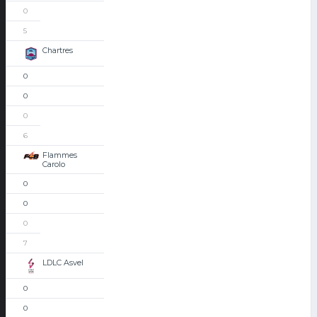
0
5
Chartres
0
0
0
6
Flammes
Carolo
0
0
0
7
LDLC Asvel
0
0