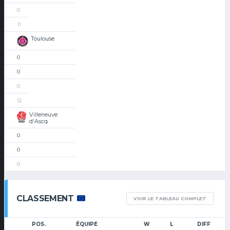
0
11
Toulouse
0
0
0
12
Villeneuve
d'Ascq
0
0
0
CLASSEMENT
VOIR LE TABLEAU COMPLET
POS.
ÉQUIPE
W
L
DIFF