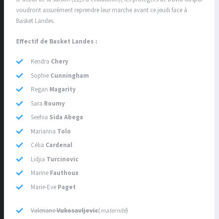
voudront assurément reprendre leur marche avant ce jeudi face à
Basket Landes.
Effectif de Basket Landes :
Kendra
Chery
Sophie
Cunningham
Regan
Magarity
Sara
Roumy
Seehia
Sida Abega
Marianna
Tolo
Célia
Cardenal
Lidjia
Turcinovic
Marine
Fauthoux
Marie-Eve
Paget
Valeriane
Vukosavljevic
(
maternité
)