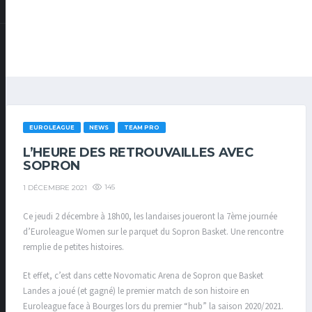
EUROLEAGUE
NEWS
TEAM PRO
L’HEURE DES RETROUVAILLES AVEC
SOPRON
145
1 DÉCEMBRE 2021
Ce jeudi 2 décembre à 18h00, les landaises joueront la 7ème journée
d’Euroleague Women sur le parquet du Sopron Basket. Une rencontre
remplie de petites histoires.
Et effet, c’est dans cette Novomatic Arena de Sopron que Basket
Landes a joué (et gagné) le premier match de son histoire en
Euroleague face à Bourges lors du premier “hub” la saison 2020/2021.