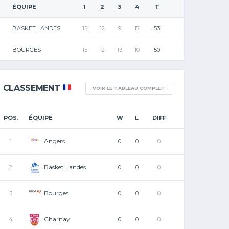
ÉQUIPE
1
2
3
4
T
BASKET LANDES
15
12
9
17
53
BOURGES
15
12
13
10
50
CLASSEMENT
VOIR LE TABLEAU COMPLET
POS.
ÉQUIPE
W
L
DIFF
Angers
1
0
0
0
Basket Landes
2
0
0
0
Bourges
3
0
0
0
Charnay
4
0
0
0