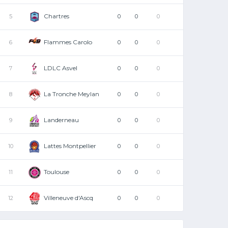
Chartres
5
0
0
0
Flammes Carolo
6
0
0
0
LDLC Asvel
7
0
0
0
La Tronche Meylan
8
0
0
0
Landerneau
9
0
0
0
Lattes Montpellier
10
0
0
0
Toulouse
11
0
0
0
Villeneuve d'Ascq
12
0
0
0