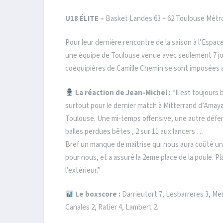
U18 ÉLITE –
Basket Landes 63 – 62 Toulouse Métr
Pour leur dernière rencontre de la saison à l’Espace
une équipe de Toulouse venue avec seulement 7 jou
coéquipières de Camille Chemin se sont imposées au
La réaction de Jean-Michel :
“Il est toujours 
surtout pour le dernier match à Mitterrand d’Amaya
Toulouse. Une mi-temps offensive, une autre défen
balles perdues bêtes , 2 sur 11 aux lancers …
Bref un manque de maîtrise qui nous aura coûté u
pour nous, et a assuré la 2eme place de la poule. P
l’extérieur.”
Le boxscore :
Darrieutort 7, Lesbarreres 3, Mer
Canales 2, Ratier 4, Lambert 2.