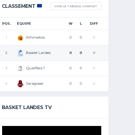
CLASSEMENT
VOIR LE TABLEAU COMPLET
POS.
ÉQUIPE
W
L
DIFF
Athinaikos
1
0
0
0
Basket Landes
2
0
0
0
Qualifiers 1
3
0
0
0
Saragosse
4
0
0
0
BASKET LANDES TV
Lecteur
vidéo