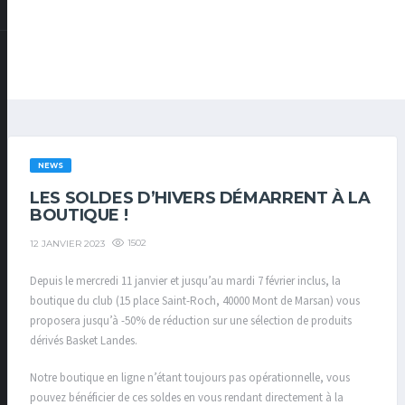
NEWS
LES SOLDES D’HIVERS DÉMARRENT À LA
BOUTIQUE !
1502
12 JANVIER 2023
Depuis le mercredi 11 janvier et jusqu’au mardi 7 février inclus, la
boutique du club (15 place Saint-Roch, 40000 Mont de Marsan) vous
proposera jusqu’à -50% de réduction sur une sélection de produits
dérivés Basket Landes.
Notre boutique en ligne n’étant toujours pas opérationnelle, vous
pouvez bénéficier de ces soldes en vous rendant directement à la