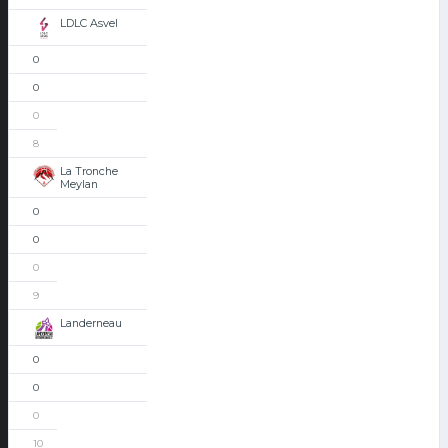
LDLC Asvel
0
0
0
8
La Tronche
Meylan
0
0
0
9
Landerneau
0
0
0
10