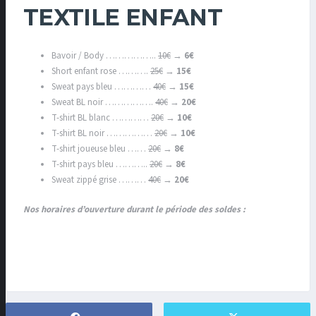
TEXTILE ENFANT
Bavoir / Body ……………..
10€
→
6€
Short enfant rose ……….
25€
→
15€
Sweat pays bleu …………
40€
→
15€
Sweat BL noir …………….
40€
→
20€
T-shirt BL blanc …………
20€
→
10€
T-shirt BL noir ……………
20€
→
10€
T-shirt joueuse bleu ……
20€
→
8€
T-shirt pays bleu ………..
20€
→
8€
Sweat zippé grise ………
40€
→
20€
Nos horaires d’ouverture durant le période des soldes :