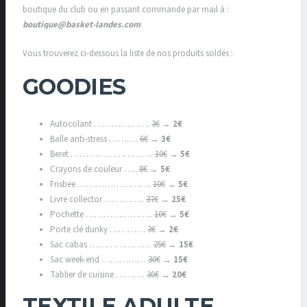
boutique du club ou en passant commande par mail à :
boutique@basket-landes.com
Vous trouverez ci-dessous la liste de nos produits soldés :
GOODIES
Autocolant ……………….
3€
→
2€
Balle anti-stress ……….
6€
→
3€
Beret ……………………….
10€
→
5€
Crayons de couleur …..
8€
→
5€
Frisbee …………………….
10€
→
5€
Livre collector …………..
37€
→
25€
Pochette …………………..
10€
→
5€
Porte clé dunky …………
3€
→
2€
Sac cabas …………………
25€
→
15€
Sac week-end ……………
30€
→
15€
Tablier de cuisine ……….
30€
→
20€
TEXTILE ADULTE