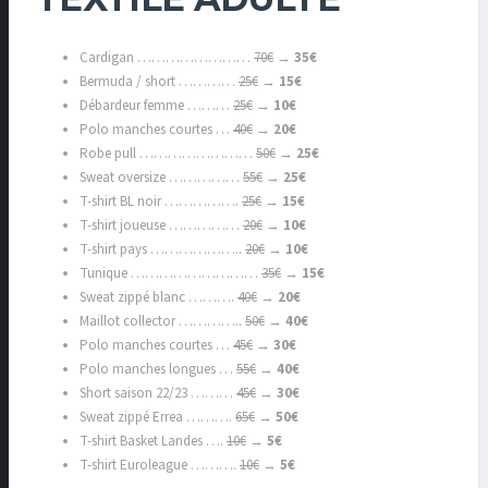
Cardigan ……………………
70€
→
35€
Bermuda / short …………
25€
→
15€
Débardeur femme ………
25€
→
10€
Polo manches courtes …
40€
→
20€
Robe pull ……………………
50€
→
25€
Sweat oversize ……………
55€
→
25€
T-shirt BL noir …………….
25€
→
15€
T-shirt joueuse ……………
20€
→
10€
T-shirt pays ………………..
20€
→
10€
Tunique ………………………
35€
→
15€
Sweat zippé blanc ……….
40€
→
20€
Maillot collector …………..
50€
→
40€
Polo manches courtes …
45€
→
30€
Polo manches longues …
55€
→
40€
Short saison 22/23 ………
45€
→
30€
Sweat zippé Errea ……….
65€
→
50€
T-shirt Basket Landes ….
10€
→
5€
T-shirt Euroleague ……….
10€
→
5€