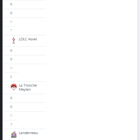
0
0
0
7
LDLC Asvel
0
0
0
8
La Tronche
Meylan
0
0
0
9
Landerneau