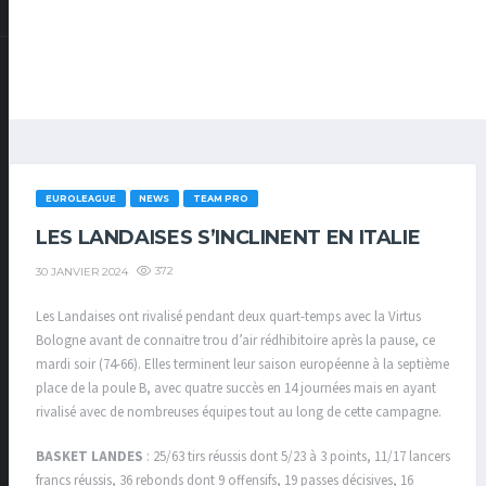
EUROLEAGUE
NEWS
TEAM PRO
LES LANDAISES S’INCLINENT EN ITALIE
372
30 JANVIER 2024
Les Landaises ont rivalisé pendant deux quart-temps avec la Virtus
Bologne avant de connaitre trou d’air rédhibitoire après la pause, ce
mardi soir (74-66). Elles terminent leur saison européenne à la septième
place de la poule B, avec quatre succès en 14 journées mais en ayant
rivalisé avec de nombreuses équipes tout au long de cette campagne.
BASKET LANDES
: 25/63 tirs réussis dont 5/23 à 3 points, 11/17 lancers
francs réussis, 36 rebonds dont 9 offensifs, 19 passes décisives, 16