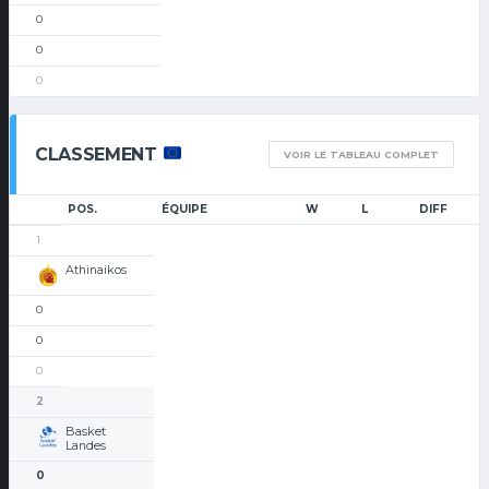
0
0
0
CLASSEMENT
VOIR LE TABLEAU COMPLET
POS.
ÉQUIPE
W
L
DIFF
1
Athinaikos
0
0
0
2
Basket
Landes
0