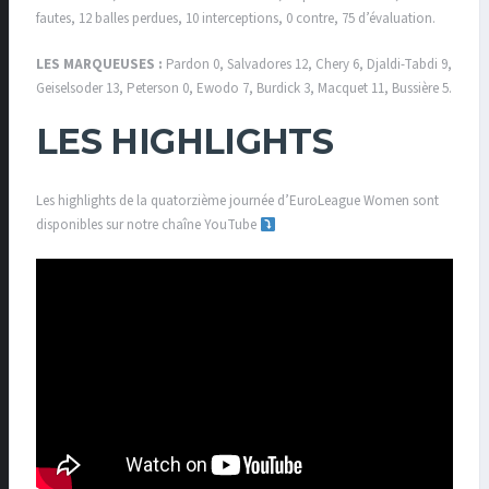
fautes, 12 balles perdues, 10 interceptions, 0 contre, 75 d’évaluation.
LES MARQUEUSES :
Pardon 0, Salvadores 12, Chery 6, Djaldi-Tabdi 9,
Geiselsoder 13, Peterson 0, Ewodo 7, Burdick 3, Macquet 11, Bussière 5.
LES HIGHLIGHTS
Les highlights de la quatorzième journée d’EuroLeague Women sont
disponibles sur notre chaîne YouTube