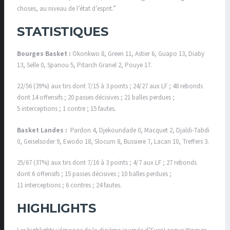
choses, au niveau de l’état d’esprit.”
STATISTIQUES
Bourges
Basket :
Okonkwo 8, Green 11, Astier 6, Guapo 13, Diaby
13, Selle 0, Spanou 5, Pitarch Granel 2, Pouye 17.
22/56 (39%) aux tirs dont 7/15 à 3 points ; 24/27 aux LF ; 48 rebonds
dont 14 offensifs ; 20 passes décisives ; 21 balles perdues ;
5 interceptions ; 1 contre ; 15 fautes.
Basket Landes :
Pardon 4, Djekoundade 0, Macquet 2, Djaldi-Tabdi
0, Geiselsoder 9, Ewodo 18, Slocum 8, Bussiere 7, Lacan 10, Treffers 3.
25/67 (37%) aux tirs dont 7/16 à 3 points ; 4/7 aux LF ; 27 rebonds
dont 6 offensifs ; 15 passes décisives ; 10 balles perdues ;
11 interceptions ; 6 contres ; 24 fautes.
HIGHLIGHTS