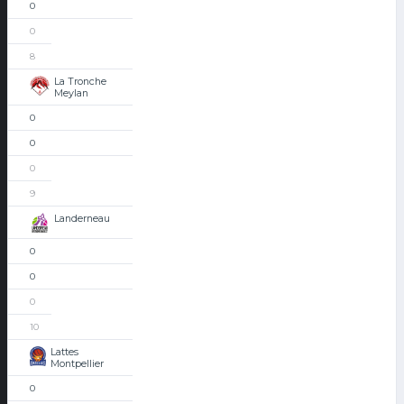
0
0
8
La Tronche
Meylan
0
0
0
9
Landerneau
0
0
0
10
Lattes
Montpellier
0