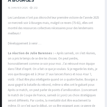
À BOURGES
232
16 JANVIER 2025
Les Landaises n’ont pas décroché leur première victoire de l’année 2025
ce mercredi soir à Bourges mais, malgré ce revers (75-61), elles ont
montré des ressources collectives nécessaires pour des lendemains
meilleurs !
Développement à venir …
La réaction de Julie Barennes :
« Après samedi, on s’est réunies,
on a pris le temps de se dire les choses. On peut perdre,
honorablement comme ce soir pour moi. J’ai retrouvé mon équipe
dans l’état d’esprit. On a fait ce que je voulais. Si je regarde les stats, je
vois que Bourges est à 24 sur 27 aux lancers francs et nous 4 sur 7,
voilà : il faut être plus intelligente quand on a quatre fautes. Bourges a
aussi gagné la bataille du rebond, même si elles ont le gabarit pour.
Après ce match, on peut parler de points d’amélioration. (concernant
le match de Coupe de France, samedi à Lyon) Les choix stratégiques
seront différents. Par contre, la mentalité doit être exactement la
même. Et ce n’est que le début, on va être exigeant avec ce genre de