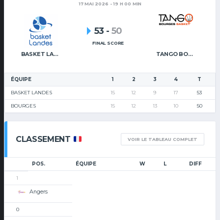
17 MAI 2026 - 19 H 00 MIN
53
-
50
FINAL SCORE
BASKET LANDES
TANGO BOURGES BASKET
ÉQUIPE
1
2
3
4
T
BASKET LANDES
15
12
9
17
53
BOURGES
15
12
13
10
50
CLASSEMENT
VOIR LE TABLEAU COMPLET
POS.
ÉQUIPE
W
L
DIFF
1
Angers
0