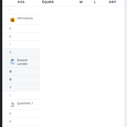
POS.
ÉQUIPE
W
L
DIFF
1
Athinaikos
0
0
0
2
Basket
Landes
0
0
0
3
Qualifiers 1
0
0