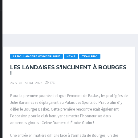
LA BOULANGÈRE WONDERLIGUE
NEWS
TEAM PRO
LES LANDAISES S’INCLINENT À BOURGES
!
173
24 SEPTEMBRE 2023
Pour la première journée de Ligue Féminine de Basket, les protégées de
Julie Barennes se déplaçaient au Palais des Sports du Prado afin d’y
défier le Bourges Basket. Cette première rencontre était également
l’occasion pour le club berruyer de mettre l’honneur ses deux
anciennes gloires : Céline Dumerc et Élodie Godin !
Une entrée en matière difficile face à l’armada de Bourges, un des