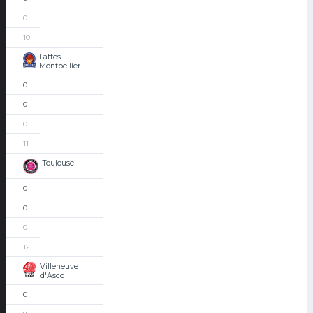
0
10
Lattes
Montpellier
0
0
0
11
Toulouse
0
0
0
12
Villeneuve
d'Ascq
0