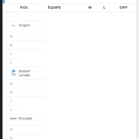
POS.
ÉQUIPE
W
L
DIFF
1
Angers
0
0
0
2
Basket
Landes
0
0
0
3
Bourges
0
0