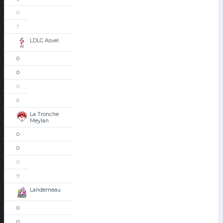
0
7
LDLC Asvel
0
0
0
8
La Tronche
Meylan
0
0
0
9
Landerneau
0
0