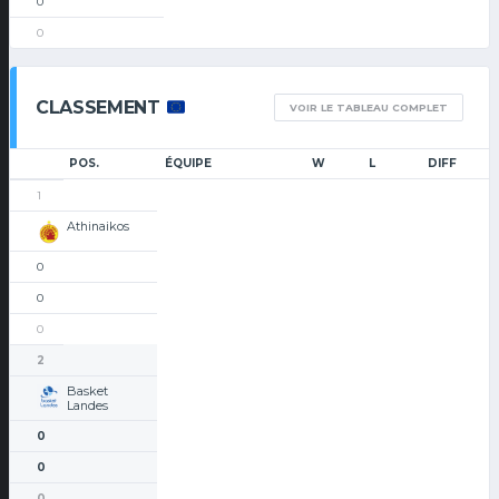
0
0
CLASSEMENT
VOIR LE TABLEAU COMPLET
POS.
ÉQUIPE
W
L
DIFF
1
Athinaikos
0
0
0
2
Basket
Landes
0
0
0