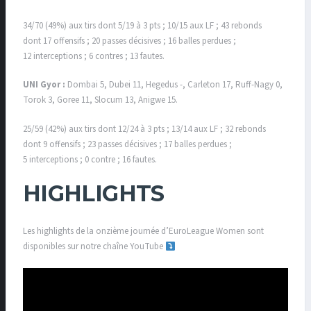
34/70 (49%) aux tirs dont 5/19 à 3 pts ; 10/15 aux LF ; 43 rebonds
dont 17 offensifs ; 20 passes décisives ; 16 balles perdues ;
12 interceptions ; 6 contres ; 13 fautes.
UNI Gyor :
Dombai 5, Dubei 11, Hegedus -, Carleton 17, Ruff-Nagy 0,
Torok 3, Goree 11, Slocum 13, Anigwe 15.
25/59 (42%) aux tirs dont 12/24 à 3 pts ; 13/14 aux LF ; 32 rebonds
dont 9 offensifs ; 23 passes décisives ; 17 balles perdues ;
5 interceptions ; 0 contre ; 16 fautes.
HIGHLIGHTS
Les highlights de la onzième journée d’EuroLeague Women sont
disponibles sur notre chaîne YouTube