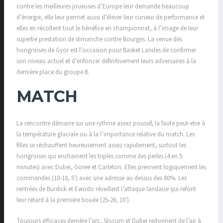
contre les meilleures joueuses d’Europe leur demande beaucoup
d’énergie, elle leur permet aussi d’élever leur curseur de performance et
elles en récoltent tout le bénéfice en championnat, à l’image de leur
superbe prestation de dimanche contre Bourges. La venue des
hongroises de Gyor est l’occasion pour Basket Landes de confirmer
son niveau actuel et d’enfoncer définitivement leurs adversaires à la
dernière place du groupe B.
MATCH
La rencontre démarre sur une rythme assez poussif, la faute peut-etre à
la température glaciale ou à la l’importance relative du match. Les
filles se réchauffent heureusement assez rapidement, surtout les
hongroises qui enchainent les triples comme des perles (4 en 5
minutes) avec Dubei, Goree et Carleton. Elles prennent logiquement les
commandes (10-18, 5′) avec une adresse au dessus des 80%. Les
rentrées de Burdick et Ewodo réveillent l’attaque landaise qui refont
leur retard à la première bouée (25-26, 10′).
Toujours efficaces derrière l’arc, Slocum et Dubei redonnent de l’air à