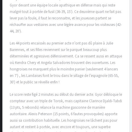
Gyor devant une équipe locale apathique en défense mais qui reste
malgré tout à portée de fusil (36-39, 15′). Ce deuxième quart ne fait pas
lever pas la foule, il faut le reconnaitre, et les joueuses partent se
réchauffer aux vestiaires avec une légère avance pour les visiteuses (42-
44, 20′).
Les 44 points encaissés au premier acte n’ont pas dû plaire à Julie
Barennes, et ses filles reviennent sur le parquet beaucoup plus
déterminées et agressives défensivement. Ca se ressent aussi en attaque
où Kendra Chery et Angela Salvadores trouvent des ouvertures. Les
hongroises ne marquent plus le moindre panier (seulement 4 lancers
en 7′) , les Landaises font le trou dans le sillage de l’espagnole (65-55,
30′) et le public se réveille enfin !
Le score reste figé 2 minutes au début du dernier acte. Gyor débloque le
compteur avec un triple de Torok, mais capitaine Clarince Djaldi-Tabdi
(13 pts, 5 rebonds) relance la machine gasconne de manière
autoritaire. Alexis Peterson (15 points, 6 fautes provoquées) apporte
aussi sa contribution habituelle. Les hongroises ne lâchent pas pour
autant et restent à portée, avec encore et toujours, une superbe