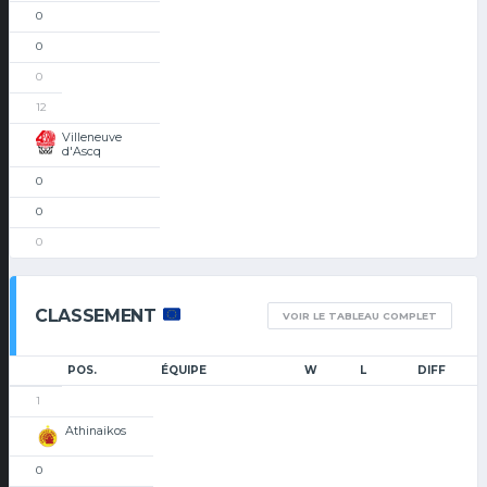
0
0
0
12
Villeneuve
d'Ascq
0
0
0
CLASSEMENT
VOIR LE TABLEAU COMPLET
POS.
ÉQUIPE
W
L
DIFF
1
Athinaikos
0