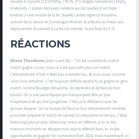
réussite à 3 points (12/24 50%), (78-70, 37′). Angela Salvadores (14 pts,
8 rebonds, 7 passes décisives) valide le succès landais d’un triple
lointain à une minute de la fin. Basket Landes signe sa troisième
victoire de la saison en Euroleague Women et prépare au mieux son
déplacement de samedi à La Roche Vendée. Score final 83 à 75.
RÉACTIONS
Shona Thornburn
(aide coach BL) : “On est contente du match
match gagné ce soir, mais ce n’est pas notre plus joli match.
L’entrainement d’hier n’était pas vraiment top, et vous jouez comme
vous vous entraînez. C’est toujours difficile quand tu as gagné un gros
match comme Bourges dimanche, de reprendre et de faire du bon
boulot. On a une jeune équipe qui manque peut-être un peu
d’expérience et qui doit progresser. C’est ça la différence avec les
grosses équipes. On va essayer de faire un bon entrainement vendredi
pour bien préparer le match de samedi. En deuxième mi-temps, c’était
beaucoup plus propre, beaucoup mieux en défense, si tu as des
mauvais moments en attaque mais que tu défends bien, tu as des
opportunités de gagner. On commence bien 2024, mais maintenant on