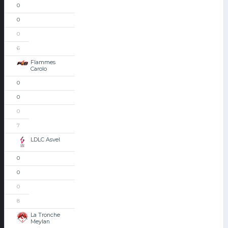
0
0
0
6
Flammes
Carolo
0
0
0
7
LDLC Asvel
0
0
0
8
La Tronche
Meylan