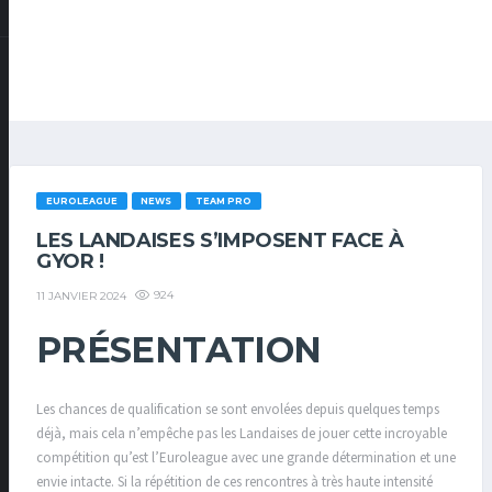
EUROLEAGUE
NEWS
TEAM PRO
LES LANDAISES S’IMPOSENT FACE À
GYOR !
924
11 JANVIER 2024
PRÉSENTATION
Les chances de qualification se sont envolées depuis quelques temps
déjà, mais cela n’empêche pas les Landaises de jouer cette incroyable
compétition qu’est l’Euroleague avec une grande détermination et une
envie intacte. Si la répétition de ces rencontres à très haute intensité