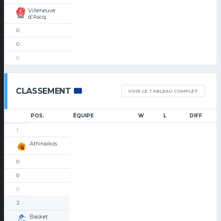
Villeneuve
d'Ascq
0
0
0
CLASSEMENT
VOIR LE TABLEAU COMPLET
POS.
ÉQUIPE
W
L
DIFF
1
Athinaikos
0
0
0
2
Basket