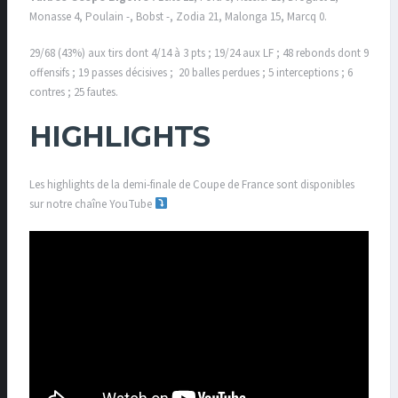
Monasse 4, Poulain -, Bobst -, Zodia 21, Malonga 15, Marcq 0.
29/68 (43%) aux tirs dont 4/14 à 3 pts ; 19/24 aux LF ; 48 rebonds dont 9
offensifs ; 19 passes décisives ; 20 balles perdues ; 5 interceptions ; 6
contres ; 25 fautes.
HIGHLIGHTS
Les highlights de la demi-finale de Coupe de France sont disponibles
sur notre chaîne YouTube