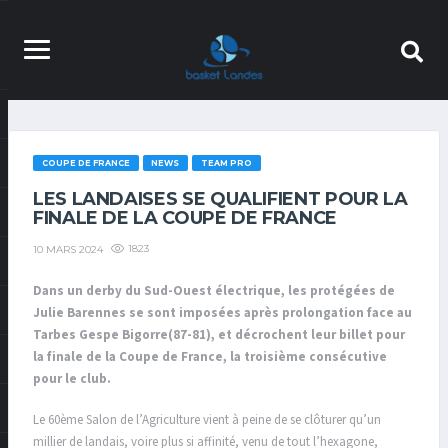
COUPE DE FRANCE
NEWS
TEAM PRO
LES LANDAISES SE QUALIFIENT POUR LA
FINALE DE LA COUPE DE FRANCE
1823
10 MARS 2024
Dans un derby du Sud-Ouest électrique, les protégées de
Julie Barennes se sont imposées après prolongation face au
Tarbes Gespe Bigorre(87-81), et décrochent leur billet pour
la finale de la Coupe de France, la troisième consécutive
pour le club.
Le 60ème Salon de l’Agriculture vient à peine de se clôturer qu’un
millier de landais, voire plus si affinité, venu de tout l’hexagone,