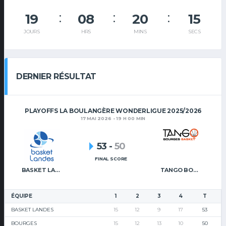
19
08
20
14
JOURS
HRS
MINS
SECS
DERNIER RÉSULTAT
PLAYOFFS LA BOULANGÈRE WONDERLIGUE 2025/2026
17 MAI 2026 - 19 H 00 MIN
53
-
50
FINAL SCORE
BASKET LANDES
TANGO BOURGES BASKET
ÉQUIPE
1
2
3
4
T
BASKET LANDES
15
12
9
17
53
BOURGES
15
12
13
10
50