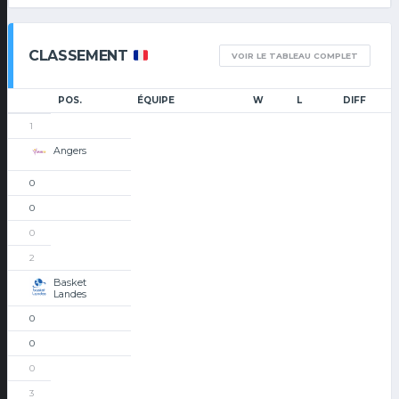
CLASSEMENT
VOIR LE TABLEAU COMPLET
POS.
ÉQUIPE
W
L
DIFF
1
Angers
0
0
0
2
Basket
Landes
0
0
0
3