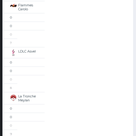
Flammes
Carolo
0
0
0
7
LDLC Asvel
0
0
0
8
La Tronche
Meylan
0
0
0
9