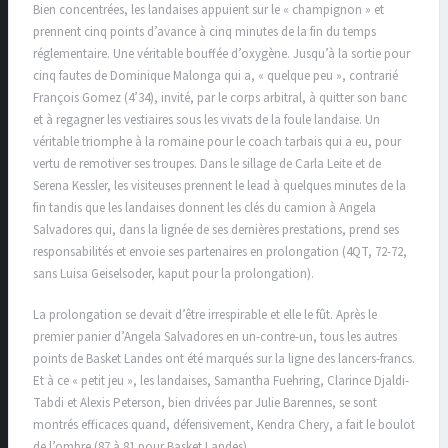
Bien concentrées, les landaises appuient sur le « champignon » et
prennent cinq points d’avance à cinq minutes de la fin du temps
réglementaire. Une véritable bouffée d’oxygène. Jusqu’à la sortie pour
cinq fautes de Dominique Malonga qui a, « quelque peu », contrarié
François Gomez (4’34), invité, par le corps arbitral, à quitter son banc
et à regagner les vestiaires sous les vivats de la foule landaise. Un
véritable triomphe à la romaine pour le coach tarbais qui a eu, pour
vertu de remotiver ses troupes. Dans le sillage de Carla Leite et de
Serena Kessler, les visiteuses prennent le lead à quelques minutes de la
fin tandis que les landaises donnent les clés du camion à Angela
Salvadores qui, dans la lignée de ses dernières prestations, prend ses
responsabilités et envoie ses partenaires en prolongation (4QT, 72-72,
sans Luisa Geiselsoder, kaput pour la prolongation).
La prolongation se devait d’être irrespirable et elle le fût. Après le
premier panier d’Angela Salvadores en un-contre-un, tous les autres
points de Basket Landes ont été marqués sur la ligne des lancers-francs.
Et à ce « petit jeu », les landaises, Samantha Fuehring, Clarince Djaldi-
Tabdi et Alexis Peterson, bien drivées par Julie Barennes, se sont
montrés efficaces quand, défensivement, Kendra Chery, a fait le boulot
de l’ombre (87 à 81 pour Basket Landes).