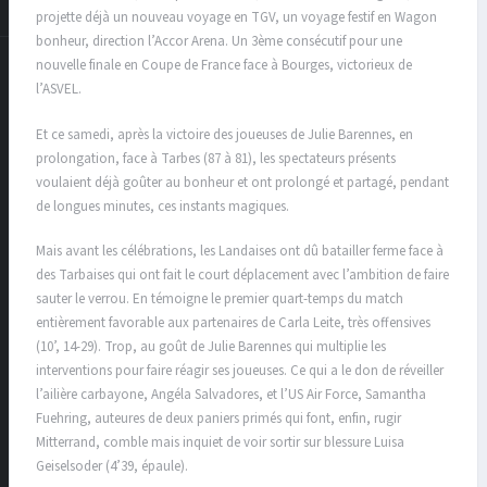
projette déjà un nouveau voyage en TGV, un voyage festif en Wagon
bonheur, direction l’Accor Arena. Un 3ème consécutif pour une
nouvelle finale en Coupe de France face à Bourges, victorieux de
l’ASVEL.
Et ce samedi, après la victoire des joueuses de Julie Barennes, en
prolongation, face à Tarbes (87 à 81), les spectateurs présents
voulaient déjà goûter au bonheur et ont prolongé et partagé, pendant
de longues minutes, ces instants magiques.
Mais avant les célébrations, les Landaises ont dû batailler ferme face à
des Tarbaises qui ont fait le court déplacement avec l’ambition de faire
sauter le verrou. En témoigne le premier quart-temps du match
entièrement favorable aux partenaires de Carla Leite, très offensives
(10’, 14-29). Trop, au goût de Julie Barennes qui multiplie les
interventions pour faire réagir ses joueuses. Ce qui a le don de réveiller
l’ailière carbayone, Angéla Salvadores, et l’US Air Force, Samantha
Fuehring, auteures de deux paniers primés qui font, enfin, rugir
Mitterrand, comble mais inquiet de voir sortir sur blessure Luisa
Geiselsoder (4’39, épaule).