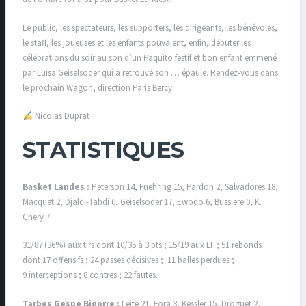
Le public, les spectateurs, les supporters, les dirigeants, les bénévoles,
le staff, les joueuses et les enfants pouvaient, enfin, débuter les
célébrations du soir au son d’un Paquito festif et bon enfant emmené
par Luisa Geiselsoder qui a retrouvé son … épaule. Rendez-vous dans
le prochain Wagon, direction Paris Bercy.
Nicolas Duprat
STATISTIQUES
Basket Landes :
Peterson 14, Fuehring 15, Pardon 2, Salvadores 18,
Macquet 2, Djaldi-Tabdi 6, Geiselsoder 17, Ewodo 6, Bussiere 0, K.
Chery 7.
31/87 (36%) aux tirs dont 10/35 à 3 pts ; 15/19 aux LF ; 51 rebonds
dont 17 offensifs ; 24 passes décisives ; 11 balles perdues ;
9 interceptions ; 8 contres ; 22 fautes.
Tarbes Gespe Bigorre :
Leite 21, Fora 3, Kessler 15, Droguet 2,