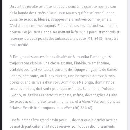
Un vent de révolte se fait sentir, dès le deuxième quart-temps, au son
de la banda des Genêts d’Or d’Haut-Mauco qui fait se lever du banc,
Luisa Geiselsoder, blessée, strappée mais motivée comme jamais.
C’est-à-dire, comme toujours. Et quand Luisa est là, tout va. La foule
pousse. Les joueuses landaises mettent le feu sur le parquet montois et
reviennent à deux points des tarbaises à la pause (MT, 34-36). Inespéré
mais mérité.
Si l’énigme des lancers-francs décalés de Samantha Fuehring n’est
toujours pas résolue, une chose est sûre, l’intérieure américaine,
véritable pépite et véritable trouvaille de l’équipe dirigeante de Basket
Landes, démontre, au fil des matchs, une incroyable adresse à trois
points quand sa rivale d’un soir, Dominique Malonga, dominatrice
sous les paniers, doit sortir pour quatre fautes. Sur un tir de Yohana
Ewodo, BL égalise (43 partout) et passe, même, devant grâce à Luisa
Geiselsoder, omniprésente sur … un bras, et à Alexis Peterson, dont les
éclairs offensifs font toujours leurs effets (30’, 52 à 49).
Il ne fallait pas être grand devin pour … deviner que le dernier acte de
ce match particulier allait nous réserver son lot de rebondissements.