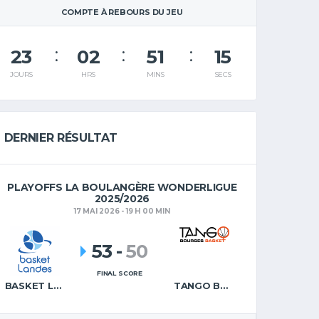
COMPTE À REBOURS DU JEU
23
02
51
14
JOURS
HRS
MINS
SECS
DERNIER RÉSULTAT
PLAYOFFS LA BOULANGÈRE WONDERLIGUE
2025/2026
17 MAI 2026 - 19 H 00 MIN
53
-
50
FINAL SCORE
BASKET LANDES
TANGO BOURGES BASKET