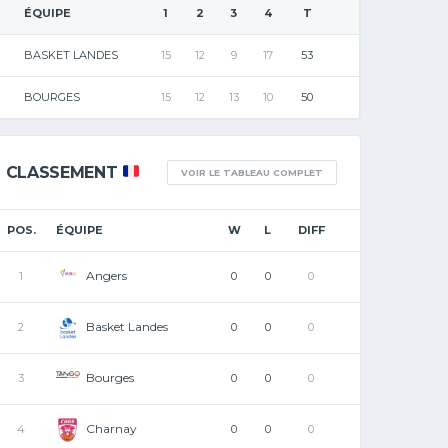
ÉQUIPE
1
2
3
4
T
BASKET LANDES
15
12
9
17
53
BOURGES
15
12
13
10
50
CLASSEMENT
VOIR LE TABLEAU COMPLET
POS.
ÉQUIPE
W
L
DIFF
Angers
1
0
0
0
Basket Landes
2
0
0
0
Bourges
3
0
0
0
Charnay
4
0
0
0