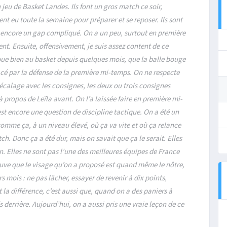
du jeu de Basket Landes. Ils font un gros match ce soir,
t eu toute la semaine pour préparer et se reposer. Ils sont
st encore un gap compliqué. On a un peu, surtout en première
t. Ensuite, offensivement, je suis assez content de ce
oue bien au basket depuis quelques mois, que la balle bouge
cé par la défense de la première mi-temps. On ne respecte
écalage avec les consignes, les deux ou trois consignes
 propos de Leïla avant. On l’a laissée faire en première mi-
’est encore une question de discipline tactique. On a été un
omme ça, à un niveau élevé, où ça va vite et où ça relance
atch. Donc ça a été dur, mais on savait que ça le serait. Elles
n. Elles ne sont pas l’une des meilleures équipes de France
rouve que le visage qu’on a proposé est quand même le nôtre,
rs mois : ne pas lâcher, essayer de revenir à dix points,
t la différence, c’est aussi que, quand on a des paniers à
derrière. Aujourd’hui, on a aussi pris une vraie leçon de ce