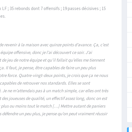
x LF ; 35 rebonds dont 7 offensifs ; 19 passes décisives ; 15
tes.
t de revenir à la maison avec quinze points d’avance. Ça, c’est
équipe offensive, donc je l’ai découvert ce soir. J’ai
de jeu de notre équipe et qu’il fallait qu’elles me tiennent
a. Il faut, je pense, être capables de faire un peu plus
notre force. Quatre-vingt-deux points, je crois que ça ne nous
e capables de retrouver nos standards. Elles se sont
é. Je ne m’attendais pas à un match simple, car elles ont très
nt des joueuses de qualité, un effectif assez long, donc on est
ient plus ou moins tout le match […] Mettre autant de paniers
s défendre un peu plus, je pense qu’on peut vraiment réussir