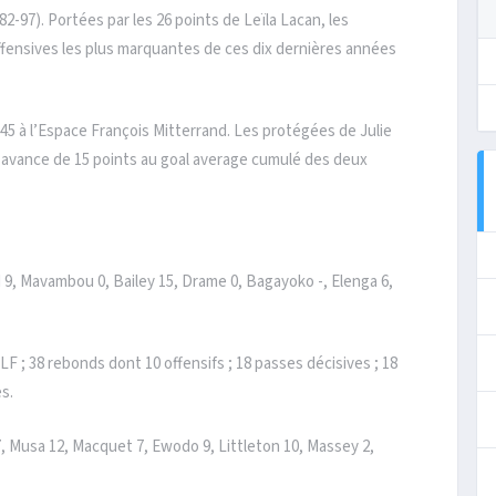
-97). Portées par les 26 points de Leïla Lacan, les
ffensives les plus marquantes de ces dix dernières années
h45 à l’Espace François Mitterrand. Les protégées de Julie
avance de 15 points au goal average cumulé des deux
 9, Mavambou 0, Bailey 15, Drame 0, Bagayoko -, Elenga 6,
 LF ; 38 rebonds dont 10 offensifs ; 18 passes décisives ; 18
es.
, Musa 12, Macquet 7, Ewodo 9, Littleton 10, Massey 2,