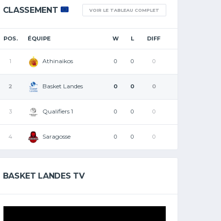
CLASSEMENT
VOIR LE TABLEAU COMPLET
POS.
ÉQUIPE
W
L
DIFF
Athinaikos
1
0
0
0
Basket Landes
2
0
0
0
Qualifiers 1
3
0
0
0
Saragosse
4
0
0
0
BASKET LANDES TV
Lecteur
vidéo