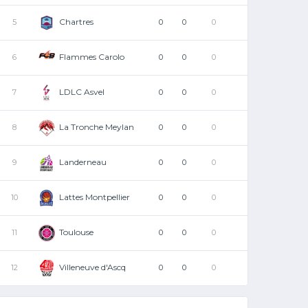
Chartres
5
0
0
0
Flammes Carolo
6
0
0
0
LDLC Asvel
7
0
0
0
La Tronche Meylan
8
0
0
0
Landerneau
9
0
0
0
Lattes Montpellier
10
0
0
0
Toulouse
11
0
0
0
Villeneuve d'Ascq
12
0
0
0