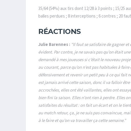
35/64 (54%) aux tirs dont 12/28 à 3 points ; 15/25 au
balles perdues ; 8 interceptions ; 6 contres ; 20 fau
RÉACTIONS
Julie Barennes :
“Il faut se satisfaire de gagner e
évident. Par contre, je ne savais pas qu’on était une 
demandé à mes joueuses si c’était le nouveau projet 
au courant, parce qu’on n’est pas habituées à faire ç
défensivement et revenir un petit peu à ce qui fait 
est jamais arrivé cette saison, donc il va falloir êtr
accrochées, elles ont été vaillantes, elles ont essay
bien fini la saison. Elles n’ont rien à perdre. Elles o
satisfaites du résultat : on fait un écart et on le t
au match retour, ça, je ne suis pas convaincue, mai
à le faire et qu’on va travailler ça cette semaine.”