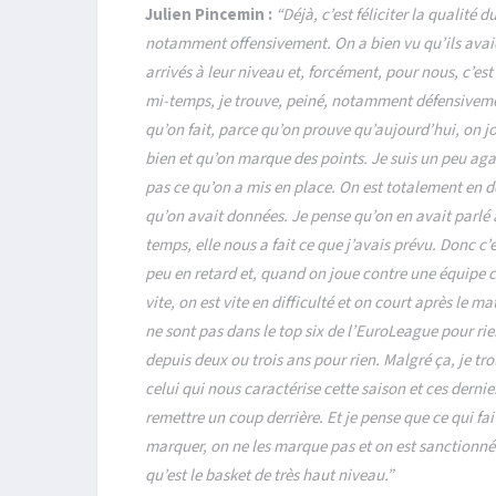
Julien Pincemin :
“Déjà, c’est féliciter la qualité 
notamment offensivement. On a bien vu qu’ils avaien
arrivés à leur niveau et, forcément, pour nous, c’e
mi-temps, je trouve, peiné, notamment défensivemen
qu’on fait, parce qu’on prouve qu’aujourd’hui, on j
bien et qu’on marque des points. Je suis un peu aga
pas ce qu’on a mis en place. On est totalement en d
qu’on avait données. Je pense qu’on en avait parlé à
temps, elle nous a fait ce que j’avais prévu. Donc c
peu en retard et, quand on joue contre une équipe c
vite, on est vite en difficulté et on court après le m
ne sont pas dans le top six de l’EuroLeague pour rie
depuis deux ou trois ans pour rien. Malgré ça, je t
celui qui nous caractérise cette saison et ces dernie
remettre un coup derrière. Et je pense que ce qui fai
marquer, on ne les marque pas et on est sanctionnés 
qu’est le basket de très haut niveau.”