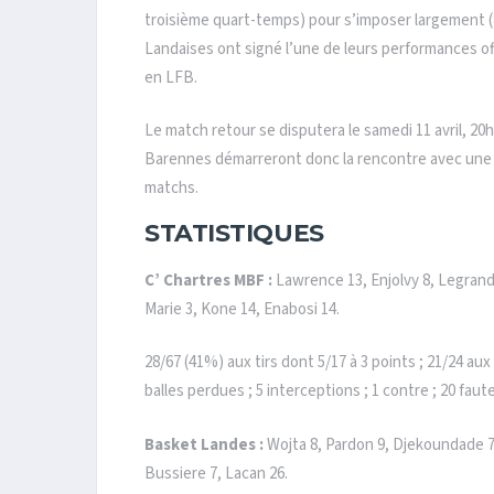
troisième quart-temps) pour s’imposer largement (82
Landaises ont signé l’une de leurs performances o
en LFB.
Le match retour se disputera le samedi 11 avril, 20
Barennes démarreront donc la rencontre avec une 
matchs.
STATISTIQUES
C’ Chartres MBF :
Lawrence 13, Enjolvy 8, Legrand
Marie 3, Kone 14, Enabosi 14.
28/67 (41%) aux tirs dont 5/17 à 3 points ; 21/24 aux
balles perdues ; 5 interceptions ; 1 contre ; 20 faut
Basket Landes :
Wojta 8, Pardon 9, Djekoundade 7
Bussiere 7, Lacan 26.