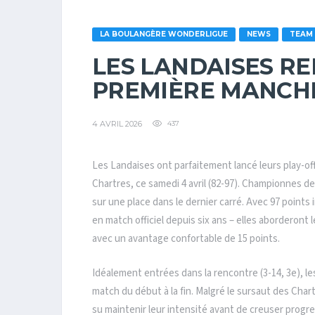
LA BOULANGÈRE WONDERLIGUE
NEWS
TEAM
LES LANDAISES R
PREMIÈRE MANCHE
4 AVRIL 2026
437
Les Landaises ont parfaitement lancé leurs play-of
Chartres, ce samedi 4 avril (82-97). Championnes de
sur une place dans le dernier carré. Avec 97 points 
en match officiel depuis six ans – elles aborderont le
avec un avantage confortable de 15 points.
Idéalement entrées dans la rencontre (3-14, 3e), 
match du début à la fin. Malgré le sursaut des Chart
su maintenir leur intensité avant de creuser progres