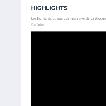
HIGHLIGHTS
Les highlights du quart de finale aller de La Boul
YouTube.