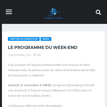
CENTRE DE FORMATION
NEWS
LE PROGRAMME DU WEEK-END
536
11 NOVEMBRE 2023
Si les joueuses de l’équipe professionnelle sont toujours en trêve
internationale, les pensionnaires du centre de formation seront elles
sur les parquets ce week-end.
Samedi 11 novembre à 20h00
, les espoirs entrainées par Vincent
Joly recevront à l’Espace François Mitterrand l’US Orthez dans un
match de haut de tableau de NF2.
L’entrée pour cette rencontre sera gratuite.