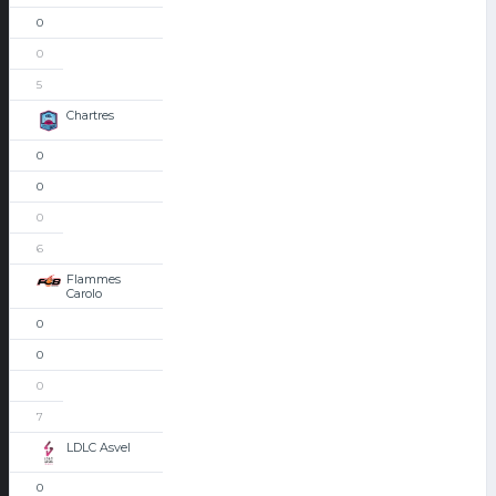
0
0
5
Chartres
0
0
0
6
Flammes
Carolo
0
0
0
7
LDLC Asvel
0