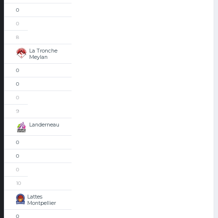
0
0
8
La Tronche
Meylan
0
0
0
9
Landerneau
0
0
0
10
Lattes
Montpellier
0