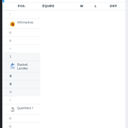
POS.
ÉQUIPE
W
L
DIFF
1
Athinaikos
0
0
0
2
Basket
Landes
0
0
0
3
Qualifiers 1
0
0