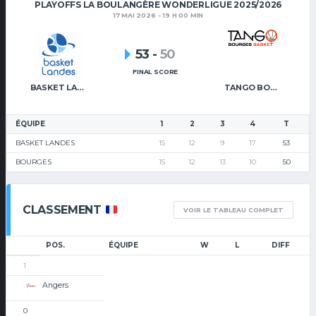
PLAYOFFS LA BOULANGÈRE WONDERLIGUE 2025/2026
17 MAI 2026 - 19 H 00 MIN
53
-
50
FINAL SCORE
BASKET LANDES
TANGO BOURGES BASKET
ÉQUIPE
1
2
3
4
T
BASKET LANDES
15
12
9
17
53
BOURGES
15
12
13
10
50
CLASSEMENT
VOIR LE TABLEAU COMPLET
POS.
ÉQUIPE
W
L
DIFF
1
Angers
0