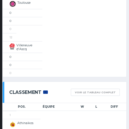
Toulouse
0
0
0
12
Villeneuve
d'Ascq
0
0
0
CLASSEMENT
VOIR LE TABLEAU COMPLET
POS.
ÉQUIPE
W
L
DIFF
1
Athinaikos