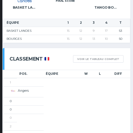
FINAL SCORE
BASKET LANDES
TANGO BOURGES BASKET
ÉQUIPE
1
2
3
4
T
BASKET LANDES
15
12
9
17
53
BOURGES
15
12
13
10
50
CLASSEMENT
VOIR LE TABLEAU COMPLET
POS.
ÉQUIPE
W
L
DIFF
1
Angers
0
0
0
2