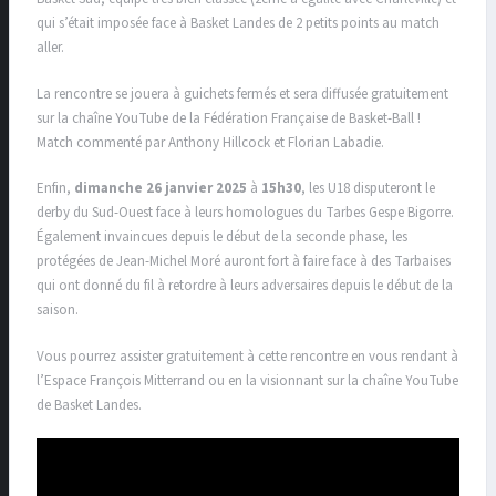
qui s’était imposée face à Basket Landes de 2 petits points au match
aller.
La rencontre se jouera à guichets fermés et sera diffusée gratuitement
sur la chaîne YouTube de la Fédération Française de Basket-Ball !
Match commenté par Anthony Hillcock et Florian Labadie.
Enfin,
dimanche 26 janvier 2025
à
15h30
, les U18 disputeront le
derby du Sud-Ouest face à leurs homologues du Tarbes Gespe Bigorre.
Également invaincues depuis le début de la seconde phase, les
protégées de Jean-Michel Moré auront fort à faire face à des Tarbaises
qui ont donné du fil à retordre à leurs adversaires depuis le début de la
saison.
Vous pourrez assister gratuitement à cette rencontre en vous rendant à
l’Espace François Mitterrand ou en la visionnant sur la chaîne YouTube
de Basket Landes.