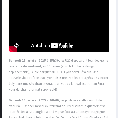
Samedi 25 janvier 2025
à
15h30
, les U20 disputeront leur deuxième
rencontre du week-end, en 24 heures (afin de limiter les longs
déplacements), sur le parquet du LDLC Lyon Asvel Féminin. Une
nouvelle victoire face aux Lyonnaises mettrait les protégées de Vincent
Joly dans une situation favorable en vue de la qualification au Final
Four du championnat Espoirs LFB.
Samedi 25 janvier 2025
à
20h00
, les professionnelles seront de
retour à l’Espace François Mitterrand pour y disputer la quatorzième
journée de La Boulangère Wonderligue face au Charnay Bourgogne
Basket Sud, équipe très bien classée (2ème à égalité avec Charleville) et