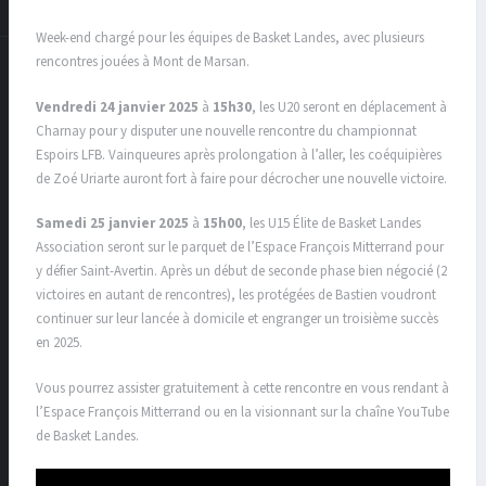
Week-end chargé pour les équipes de Basket Landes, avec plusieurs
rencontres jouées à Mont de Marsan.
Vendredi 24 janvier 2025
à
15h30
, les U20 seront en déplacement à
Charnay pour y disputer une nouvelle rencontre du championnat
Espoirs LFB. Vainqueures après prolongation à l’aller, les coéquipières
de Zoé Uriarte auront fort à faire pour décrocher une nouvelle victoire.
Samedi 25 janvier 2025
à
15h00
, les U15 Élite de Basket Landes
Association seront sur le parquet de l’Espace François Mitterrand pour
y défier Saint-Avertin. Après un début de seconde phase bien négocié (2
victoires en autant de rencontres), les protégées de Bastien voudront
continuer sur leur lancée à domicile et engranger un troisième succès
en 2025.
Vous pourrez assister gratuitement à cette rencontre en vous rendant à
l’Espace François Mitterrand ou en la visionnant sur la chaîne YouTube
de Basket Landes.