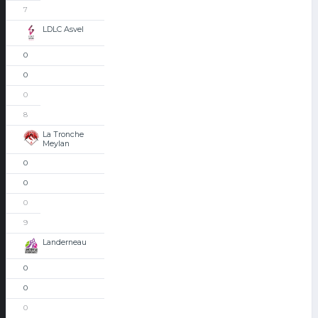
7
LDLC Asvel
0
0
0
8
La Tronche
Meylan
0
0
0
9
Landerneau
0
0
0