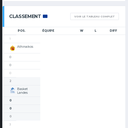
CLASSEMENT
VOIR LE TABLEAU COMPLET
POS.
ÉQUIPE
W
L
DIFF
1
Athinaikos
0
0
0
2
Basket
Landes
0
0
0
3