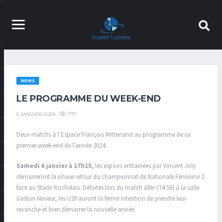
NEWS
LE PROGRAMME DU WEEK-END
791
5 JANVIER 2024
Deux matchs à l’Espace François Mitterrand au programme de ce
premier week-end de l’année 2024.
Samedi 6 janvier à 17h15,
les espoirs entrainées par Vincent Joly
démarreront la phase retour du championnat de Nationale Féminine 2
face au Stade Rochelais. Défaites lors du match aller (74-56) à la salle
Gaston Neveur, les U20 auront la ferme intention de prendre leur
revanche et bien démarrer la nouvelle année.