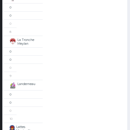
0
0
0
8
La Tronche
Meylan
0
0
0
9
Landerneau
0
0
0
10
Lattes