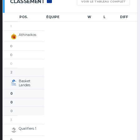
CLASSEMENT
VOIR LE TABLEAU COMPLET
POS.
ÉQUIPE
W
L
DIFF
1
Athinaikos
0
0
0
2
Basket
Landes
0
0
0
3
Qualifiers 1
0