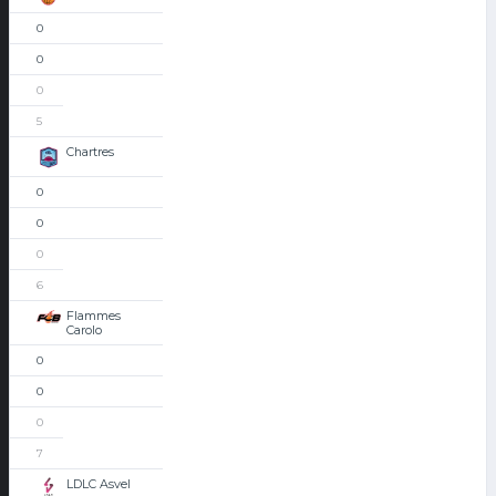
0
0
0
5
Chartres
0
0
0
6
Flammes
Carolo
0
0
0
7
LDLC Asvel