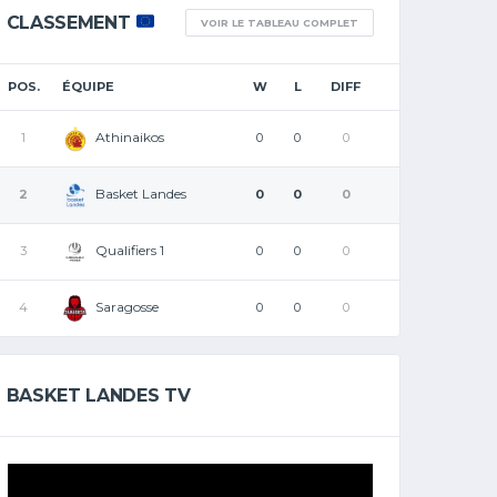
CLASSEMENT
VOIR LE TABLEAU COMPLET
POS.
ÉQUIPE
W
L
DIFF
Athinaikos
1
0
0
0
Basket Landes
2
0
0
0
Qualifiers 1
3
0
0
0
Saragosse
4
0
0
0
BASKET LANDES TV
Lecteur
vidéo