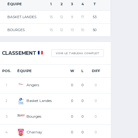
ÉQUIPE
1
2
3
4
T
BASKET LANDES
15
12
9
17
53
BOURGES
15
12
13
10
50
CLASSEMENT
VOIR LE TABLEAU COMPLET
POS.
ÉQUIPE
W
L
DIFF
Angers
1
0
0
0
Basket Landes
2
0
0
0
Bourges
3
0
0
0
Charnay
4
0
0
0