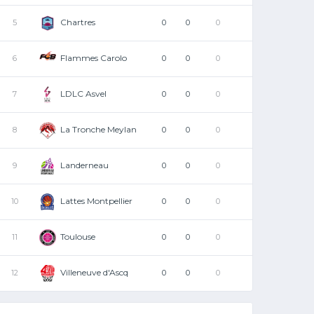
Chartres
5
0
0
0
Flammes Carolo
6
0
0
0
LDLC Asvel
7
0
0
0
La Tronche Meylan
8
0
0
0
Landerneau
9
0
0
0
Lattes Montpellier
10
0
0
0
Toulouse
11
0
0
0
Villeneuve d'Ascq
12
0
0
0