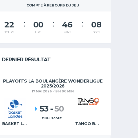
COMPTE À REBOURS DU JEU
22
00
46
07
JOURS
HRS
MINS
SECS
DERNIER RÉSULTAT
PLAYOFFS LA BOULANGÈRE WONDERLIGUE
2025/2026
17 MAI 2026 - 19 H 00 MIN
53
-
50
FINAL SCORE
BASKET LANDES
TANGO BOURGES BASKET