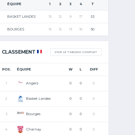
ÉQUIPE
1
2
3
4
T
BASKET LANDES
15
12
9
17
53
BOURGES
15
12
13
10
50
CLASSEMENT
VOIR LE TABLEAU COMPLET
POS.
ÉQUIPE
W
L
DIFF
Angers
1
0
0
0
Basket Landes
2
0
0
0
Bourges
3
0
0
0
Charnay
4
0
0
0