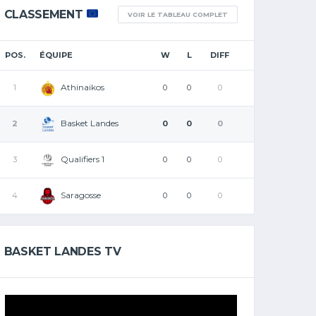
CLASSEMENT
VOIR LE TABLEAU COMPLET
POS.
ÉQUIPE
W
L
DIFF
Athinaikos
1
0
0
0
Basket Landes
2
0
0
0
Qualifiers 1
3
0
0
0
Saragosse
4
0
0
0
BASKET LANDES TV
Lecteur
vidéo