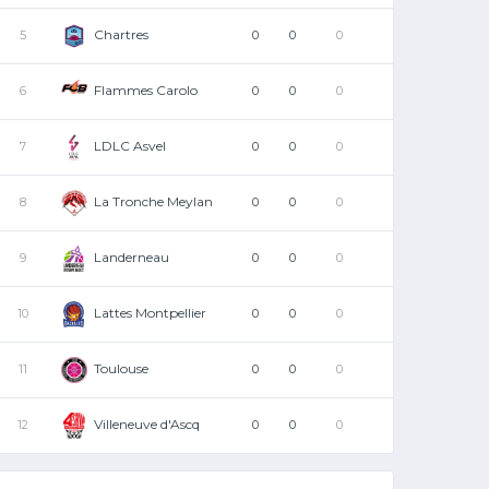
Chartres
5
0
0
0
Flammes Carolo
6
0
0
0
LDLC Asvel
7
0
0
0
La Tronche Meylan
8
0
0
0
Landerneau
9
0
0
0
Lattes Montpellier
10
0
0
0
Toulouse
11
0
0
0
Villeneuve d'Ascq
12
0
0
0