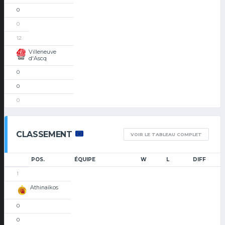
0
0
12
Villeneuve
d'Ascq
0
0
0
CLASSEMENT
VOIR LE TABLEAU COMPLET
POS.
ÉQUIPE
W
L
DIFF
1
Athinaikos
0
0