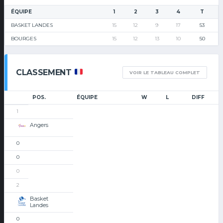
ÉQUIPE
1
2
3
4
T
BASKET LANDES
15
12
9
17
53
BOURGES
15
12
13
10
50
CLASSEMENT
VOIR LE TABLEAU COMPLET
POS.
ÉQUIPE
W
L
DIFF
1
Angers
0
0
0
2
Basket
Landes
0