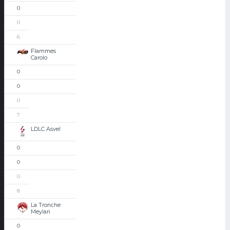
0
0
6
Flammes
Carolo
0
0
0
7
LDLC Asvel
0
0
0
8
La Tronche
Meylan
0