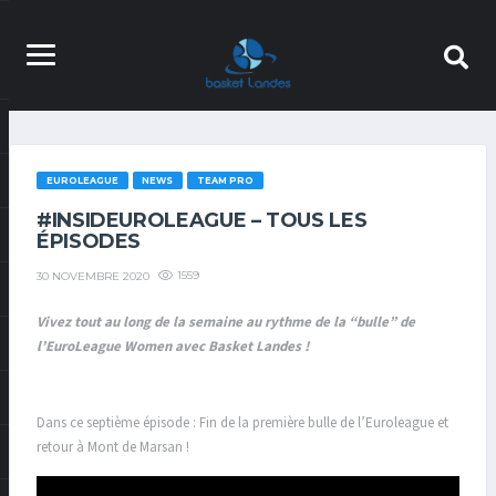
EUROLEAGUE
NEWS
TEAM PRO
#INSIDEUROLEAGUE – TOUS LES
ÉPISODES
1559
30 NOVEMBRE 2020
Vivez tout au long de la semaine au rythme de la “bulle” de
l’EuroLeague Women avec Basket Landes !
Dans ce septième épisode : Fin de la première bulle de l’Euroleague et
retour à Mont de Marsan !