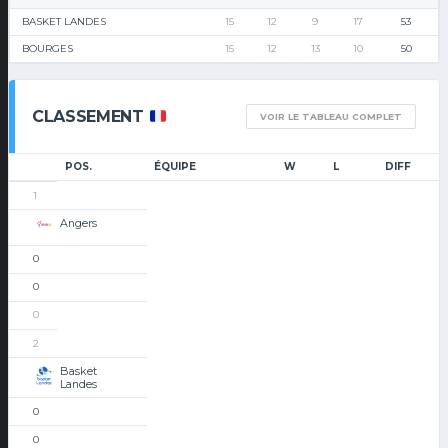
BASKET LANDES
15
12
9
17
53
BOURGES
15
12
13
10
50
CLASSEMENT
VOIR LE TABLEAU COMPLET
POS.
ÉQUIPE
W
L
DIFF
1
Angers
0
0
0
2
Basket
Landes
0
0