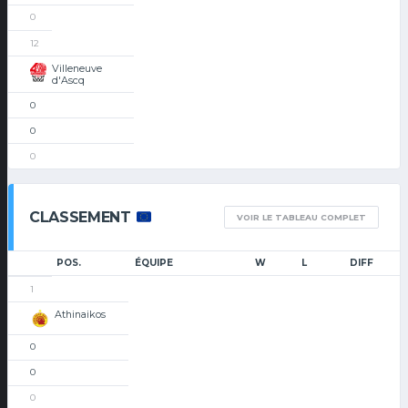
0
12
Villeneuve
d'Ascq
0
0
0
CLASSEMENT
VOIR LE TABLEAU COMPLET
POS.
ÉQUIPE
W
L
DIFF
1
Athinaikos
0
0
0