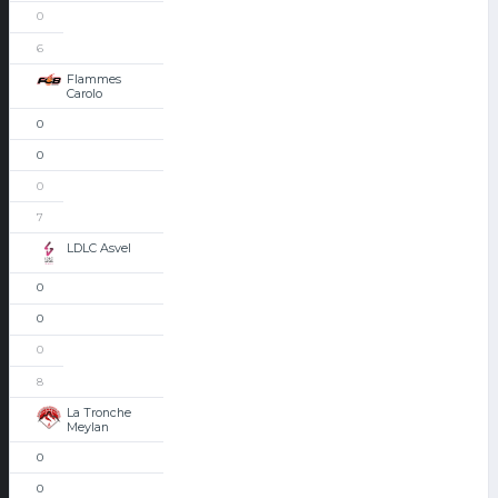
0
6
Flammes
Carolo
0
0
0
7
LDLC Asvel
0
0
0
8
La Tronche
Meylan
0
0