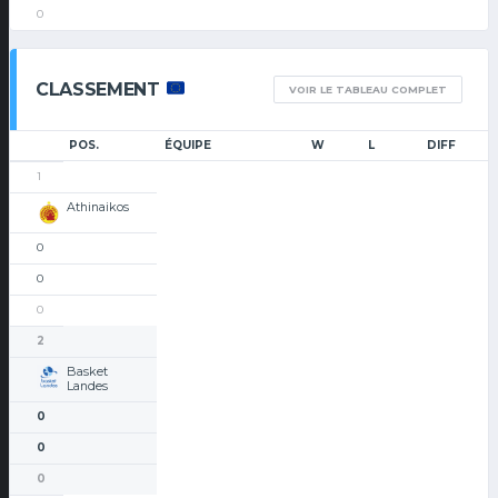
0
CLASSEMENT
VOIR LE TABLEAU COMPLET
POS.
ÉQUIPE
W
L
DIFF
1
Athinaikos
0
0
0
2
Basket
Landes
0
0
0