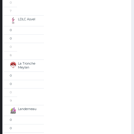
0
7
LDLC Asvel
0
0
0
8
La Tronche
Meylan
0
0
0
9
Landerneau
0
0