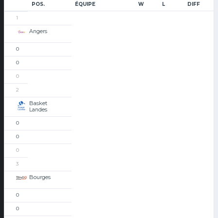
POS.
ÉQUIPE
W
L
DIFF
1
Angers
0
0
0
2
Basket
Landes
0
0
0
3
Bourges
0
0