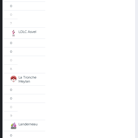
0
0
7
LDLC Asvel
0
0
0
8
La Tronche
Meylan
0
0
0
9
Landerneau
0