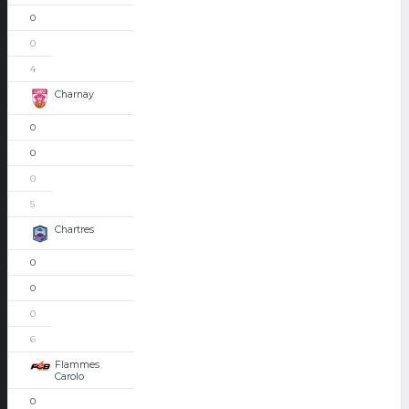
0
0
4
Charnay
0
0
0
5
Chartres
0
0
0
6
Flammes
Carolo
0