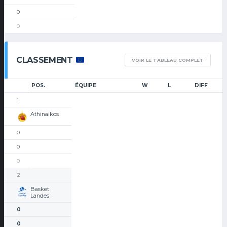
0
0
CLASSEMENT
VOIR LE TABLEAU COMPLET
POS.
ÉQUIPE
W
L
DIFF
1
Athinaikos
0
0
0
2
Basket
Landes
0
0