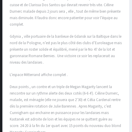
cuisse et de Clarissa Dos Santos qui devrait revenir très vite. Céline
Dumerc malade depuis 2 jours sera , elle , tout de même bien présente
mais diminuée. Il faudra donc encore patienter pour voir l’équipe au
complet.
Gdynia , ville portuaire de la banlieue de Gdansk sur la Baltique dans le
nord de la Pologne, n’est pas le plus côté des clubs d’Euroleague mais
présente un roster solide et équilibré, mené par le No 47 de la lot et
garonnaise Romane Bernies . Une victoire ce soir les replacerait au
niveau des landaises .
L’espace Mitterrand affiche complet .
Deux points , un contre et un triple de Megan Magarity lancent la
rencontre sur un rythme alerte des deux cotés (6-6 4′). Céline Dumerc,
malade, est ménagée (elle ne jouera que 2’30) et Célia Cardenal rentre
dès la première rotation de Julie Barennes . Apres Magarity, c’est
Cunnigham qui enchaine en puissance pour les landaises mais
Kastanek est adroite de loin et les équipes ne se quittent guère au
score. 24-20 à la fin du 1er quart avec 15 points du nouveau duo blond