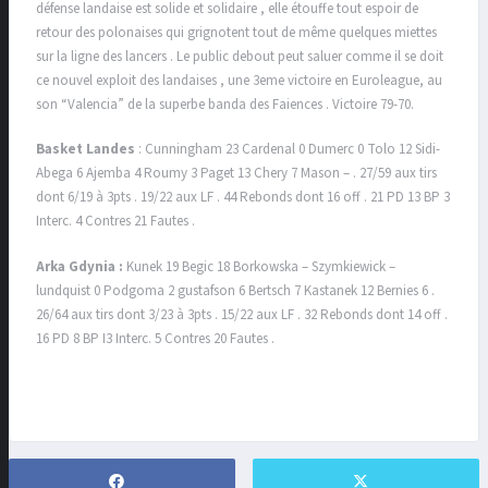
défense landaise est solide et solidaire , elle étouffe tout espoir de
retour des polonaises qui grignotent tout de même quelques miettes
sur la ligne des lancers . Le public debout peut saluer comme il se doit
ce nouvel exploit des landaises , une 3eme victoire en Euroleague, au
son “Valencia” de la superbe banda des Faiences . Victoire 79-70.
Basket Landes
: Cunningham 23 Cardenal 0 Dumerc 0 Tolo 12 Sidi-
Abega 6 Ajemba 4 Roumy 3 Paget 13 Chery 7 Mason – . 27/59 aux tirs
dont 6/19 à 3pts . 19/22 aux LF . 44 Rebonds dont 16 off . 21 PD 13 BP 3
Interc. 4 Contres 21 Fautes .
Arka Gdynia :
Kunek 19 Begic 18 Borkowska – Szymkiewick –
lundquist 0 Podgoma 2 gustafson 6 Bertsch 7 Kastanek 12 Bernies 6 .
26/64 aux tirs dont 3/23 à 3pts . 15/22 aux LF . 32 Rebonds dont 14 off .
16 PD 8 BP I3 Interc. 5 Contres 20 Fautes .