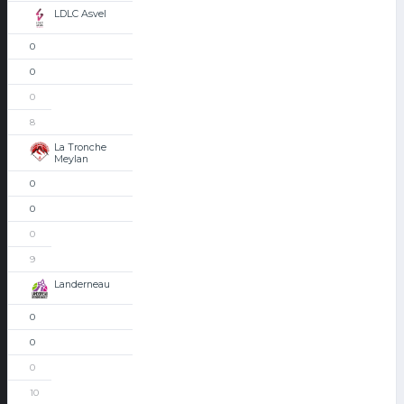
LDLC Asvel
0
0
0
8
La Tronche
Meylan
0
0
0
9
Landerneau
0
0
0
10