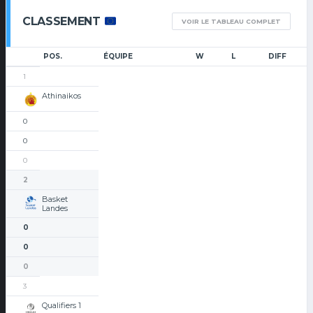
CLASSEMENT
VOIR LE TABLEAU COMPLET
POS.
ÉQUIPE
W
L
DIFF
1
Athinaikos
0
0
0
2
Basket
Landes
0
0
0
3
Qualifiers 1