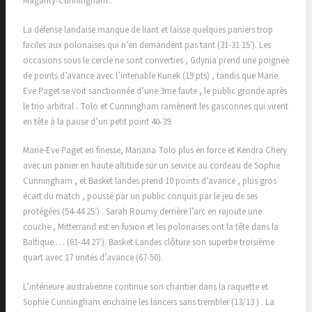
Magarity-Cunningham..
La défense landaise manque de liant et laisse quelques paniers trop
faciles aux polonaises qui n’en demandent pas tant (31-31 15′). Les
occasions sous le cercle ne sont converties , Gdynia prend une poignée
de points d’avance avec l’intenable Kunek (19 pts) , tandis que Marie
Eve Paget se voit sanctionnée d’une 3me faute , le public gronde après
le trio arbitral . Tolo et Cunningham ramènent les gasconnes qui virent
en tête à la pause d’un petit point 40-39.
Marie-Eve Paget en finesse, Mariana Tolo plus en force et Kendra Chery
avec un panier en haute altitude sur un service au cordeau de Sophie
Cunningham , et Basket landes prend 10 points d’avance , plus gros
écart du match , poussé par un public conquis par le jeu de ses
protégées (54-44 25′) . Sarah Roumy derrière l’arc en rajoute une
couche , Mitterrand est en fusion et les polonaises ont la tête dans la
Baltique … (61-44 27′). Basket Landes clôture son superbe troisième
quart avec 17 unités d’avance (67-50).
L’intérieure australienne continue son chantier dans la raquette et
Sophie Cunningham enchaine les lancers sans trembler (13/13 ) . La