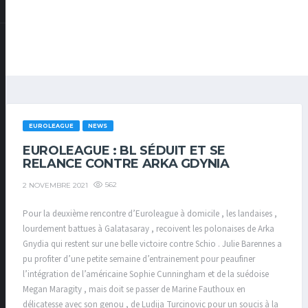
EUROLEAGUE
NEWS
EUROLEAGUE : BL SÉDUIT ET SE
RELANCE CONTRE ARKA GDYNIA
562
2 NOVEMBRE 2021
Pour la deuxième rencontre d’Euroleague à domicile , les landaises ,
lourdement battues à Galatasaray , recoivent les polonaises de Arka
Gnydia qui restent sur une belle victoire contre Schio . Julie Barennes a
pu profiter d’une petite semaine d’entrainement pour peaufiner
l’intégration de l’américaine Sophie Cunningham et de la suédoise
Megan Maragity , mais doit se passer de Marine Fauthoux en
délicatesse avec son genou , de Ludija Turcinovic pour un soucis à la