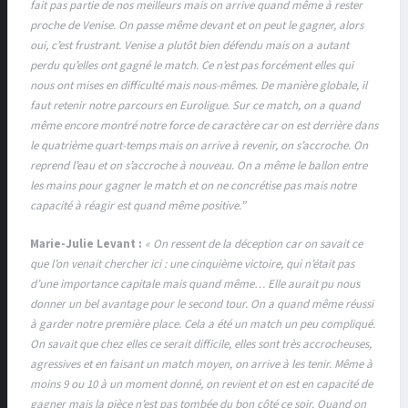
fait pas partie de nos meilleurs mais on arrive quand même à rester
proche de Venise. On passe même devant et on peut le gagner, alors
oui, c’est frustrant. Venise a plutôt bien défendu mais on a autant
perdu qu’elles ont gagné le match. Ce n’est pas forcément elles qui
nous ont mises en difficulté mais nous-mêmes. De manière globale, il
faut retenir notre parcours en Euroligue. Sur ce match, on a quand
même encore montré notre force de caractère car on est derrière dans
le quatrième quart-temps mais on arrive à revenir, on s’accroche. On
reprend l’eau et on s’accroche à nouveau. On a même le ballon entre
les mains pour gagner le match et on ne concrétise pas mais notre
capacité à réagir est quand même positive.”
Marie-Julie Levant :
« On ressent de la déception car on savait ce
que l’on venait chercher ici : une cinquième victoire, qui n’était pas
d’une importance capitale mais quand même… Elle aurait pu nous
donner un bel avantage pour le second tour. On a quand même réussi
à garder notre première place. Cela a été un match un peu compliqué.
On savait que chez elles ce serait difficile, elles sont très accrocheuses,
agressives et en faisant un match moyen, on arrive à les tenir. Même à
moins 9 ou 10 à un moment donné, on revient et on est en capacité de
gagner mais la pièce n’est pas tombée du bon côté ce soir. Quand on