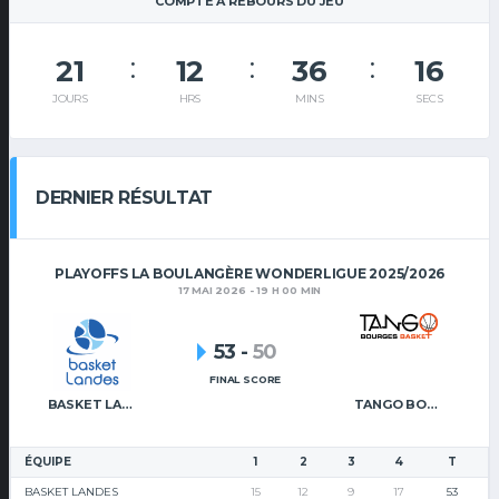
COMPTE À REBOURS DU JEU
21
12
36
15
JOURS
HRS
MINS
SECS
DERNIER RÉSULTAT
PLAYOFFS LA BOULANGÈRE WONDERLIGUE 2025/2026
17 MAI 2026 - 19 H 00 MIN
53
-
50
FINAL SCORE
BASKET LANDES
TANGO BOURGES BASKET
ÉQUIPE
1
2
3
4
T
BASKET LANDES
15
12
9
17
53