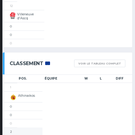
12
Villeneuve
d'Ascq
0
0
0
CLASSEMENT
VOIR LE TABLEAU COMPLET
POS.
ÉQUIPE
W
L
DIFF
1
Athinaikos
0
0
0
2