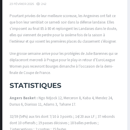
242
23 FÉVRIER 2025
Pourtant privées de leur meilleure scoreuse, les Angevines ont fait ce
que bon leur semblait ce samedi soir dans la défense landaise. Elles
s’imposent au final 85 à 80 et replongent les Landaises dans le doute,
elles qui viennent de perdre pour la sixième fois de la saison à
l’extérieur et qui voient les premières places du classement s’éloigner.
Une grosse semaine arrive pour les protégées de Julie Barennes qui se
déplaceront mercredi à Prague pour le play-in retour d’EuroLeague
Women puis recevront Bourges dimanche à l’occasion de la demi-
finale de Coupe de France.
STATISTIQUES
Angers Basket :
Ngo Ndjock 12, Merceron 8, Kaba 4, Mendez 24,
Dursus 6, Diarisso 11, Adams 3, Tahane 17.
32/59 (54%) aux tirs dont 7/10 à 3 points ; 14/20 aux LF ; 37 rebonds
dont 10 offensifs ; 19 passes décisives ; 18 balles perdues ;
7 interceptions ; 2 contres ; 15 fautes.