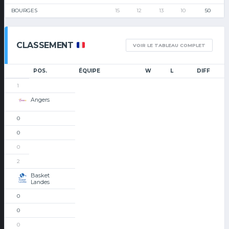
BOURGES
15
12
13
10
50
CLASSEMENT
VOIR LE TABLEAU COMPLET
POS.
ÉQUIPE
W
L
DIFF
1
Angers
0
0
0
2
Basket
Landes
0
0
0