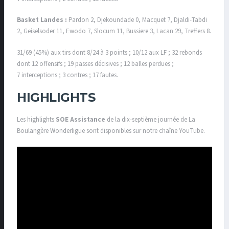
Basket Landes :
Pardon 2, Djekoundade 0, Macquet 7, Djaldi-Tabdi
2, Geiselsoder 11, Ewodo 7, Slocum 11, Bussiere 3, Lacan 29, Treffers 8.
31/69 (45%) aux tirs dont 8/24 à 3 points ; 10/12 aux LF ; 32 rebonds
dont 12 offensifs ; 19 passes décisives ; 12 balles perdues ;
7 interceptions ; 3 contres ; 17 fautes.
HIGHLIGHTS
Les highlights
SOE Assistance
de la dix-septième journée de La
Boulangère Wonderligue sont disponibles sur notre chaîne YouTube.