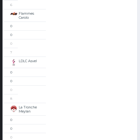
6
Flammes
Carolo
0
0
0
7
LDLC Asvel
0
0
0
8
La Tronche
Meylan
0
0
0