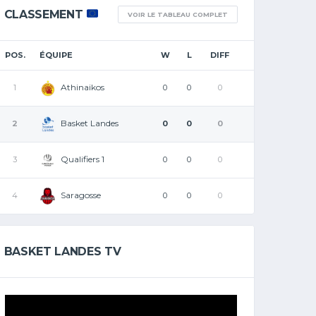
CLASSEMENT
VOIR LE TABLEAU COMPLET
POS.
ÉQUIPE
W
L
DIFF
Athinaikos
1
0
0
0
Basket Landes
2
0
0
0
Qualifiers 1
3
0
0
0
Saragosse
4
0
0
0
BASKET LANDES TV
Lecteur
vidéo