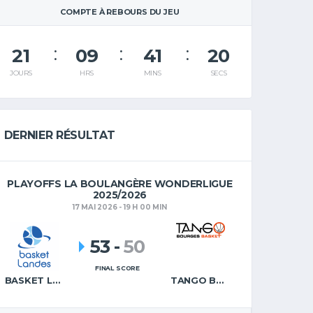
COMPTE À REBOURS DU JEU
21
09
41
19
JOURS
HRS
MINS
SECS
DERNIER RÉSULTAT
PLAYOFFS LA BOULANGÈRE WONDERLIGUE
2025/2026
17 MAI 2026 - 19 H 00 MIN
53
-
50
FINAL SCORE
BASKET LANDES
TANGO BOURGES BASKET