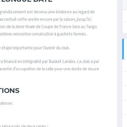
t agrandissement est devenu une évidence au regard de
 accentué cette année encore par la saison, jusqu’ici
sion de la demi-finale de Coupe de France face au
Tango
t-unième rencontre consécutive à guichets fermés.
 étape importante pour l’avenir du club.
era financé en intégralité par Basket Landes. Le club a par
garantie d’occupation de la salle pour une durée de douze
TIONS
alosse :
s rehaussés de deux rangs ;