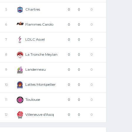
Chartres
5
0
0
0
Flammes Carolo
6
0
0
0
LDLC Asvel
7
0
0
0
La Tronche Meylan
8
0
0
0
Landerneau
9
0
0
0
Lattes Montpellier
10
0
0
0
Toulouse
11
0
0
0
Villeneuve d'Ascq
12
0
0
0