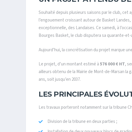
Souhaité depuis plusieurs saisons par le club, ce
l’engouement croissant autour de
Basket Landes
,
exceptionnelle, des Landaises. Ce samedi, à l’occa
Bourges Basket
, le club disputera sa quarante-e
Aujourd’hui, la concrétisation du projet marque une
Le projet, d’un montant estimé à
576 000 € HT
, s
ailleurs obtenu de la Mairie de Mont‑de‑Marsan la 
ans, soit jusqu’en 2037.
LES PRINCIPALES ÉVOLU
Les travaux porteront notamment sur la tribune Ch
Division de la tribune en deux parties ;
Installation de deux nouveaux blocs de gradin