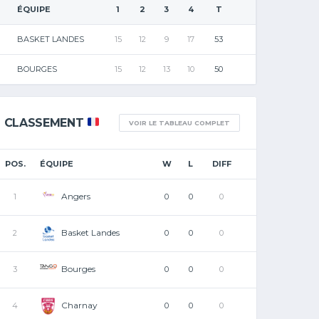
ÉQUIPE
1
2
3
4
T
BASKET LANDES
15
12
9
17
53
BOURGES
15
12
13
10
50
CLASSEMENT
VOIR LE TABLEAU COMPLET
POS.
ÉQUIPE
W
L
DIFF
Angers
1
0
0
0
Basket Landes
2
0
0
0
Bourges
3
0
0
0
Charnay
4
0
0
0