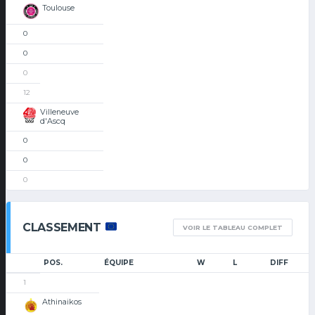
Toulouse
0
0
0
12
Villeneuve
d'Ascq
0
0
0
CLASSEMENT
VOIR LE TABLEAU COMPLET
POS.
ÉQUIPE
W
L
DIFF
1
Athinaikos