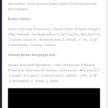
leur maintien , tandis que pour Basket Landes la fin de championnat
est compliquée.
Basket Landes :
Suarez 17 pts Gaye 10 Turcinovic 6 Dumerc 9 Ayim 16 Plouffe 0 Paget 4
Chery 2 Marquet – Domenger 4 Mason 6. 28/71 aux tirs ( 39%) dont 7/25
à 3 points .5/6 aux LF , 45 rebonds dont 15 offensifs . 17 PD, 18 BP ,
5 Interceptions, 3 contres, 13 fautes.
Charnay Basket Bourgogne Sud :
Epoupa 14 pts Ruef 0 Mavambou – Lezin 5 Amukamara 13 Macquet
5Pierre-louis 13 Simmons 19 Chabrier 3. 31/64 aux tirs ( 48%) dont 4/13
à 3 points . 6/12 aux LF , 32 rebonds dont 5 offensifs . 13 PD, 11 BP
11 Interceptions, 4 contres, 11 fautes.