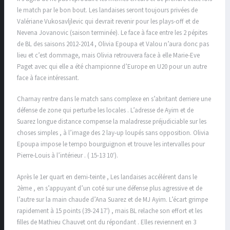
le match par le bon bout. Les landaises seront toujours privées de
Valériane Vukosavljlevic qui devrait revenir pour les plays-off et de
Nevena Jovanovic (saison terminée). Le face à face entre les 2 pépites
de BL des saisons 2012-2014 , Olivia Epoupa et Valou n’aura donc pas
lieu et c’est dommage, mais Olivia retrouvera face à elle Marie-Eve
Paget avec qui elle a été championne d’Europe en U20 pour un autre
face à face intéressant.
Charnay rentre dans le match sans complexe en s’abritant derriere une
défense de zone qui perturbe les locales . L’adresse de Ayim et de
Suarez longue distance compense la maladresse préjudiciable sur les
choses simples , à l’image des 2 lay-up loupés sans opposition. Olivia
Epoupa impose le tempo bourguignon et trouve les intervalles pour
Pierre-Louis à l’intérieur . ( 15-13 10′).
Après le 1er quart en demi-teinte , Les landaises accélérent dans le
2ème , en s’appuyant d’un coté sur une défense plus agressive et de
l’autre sur la main chaude d’Ana Suarez et de MJ Ayim. L’écart grimpe
rapidement à 15 points (39-24 17′) , mais BL relache son effort et les
filles de Mathieu Chauvet ont du répondant . Elles reviennent en 3