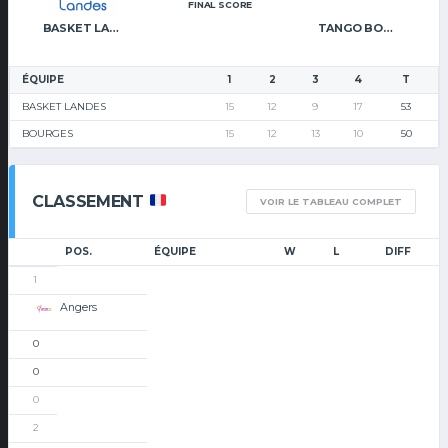
FINAL SCORE
BASKET LANDES
TANGO BOURGES BASKET
ÉQUIPE
1
2
3
4
T
BASKET LANDES
15
12
9
17
53
BOURGES
15
12
13
10
50
CLASSEMENT
VOIR LE TABLEAU COMPLET
POS.
ÉQUIPE
W
L
DIFF
1
Angers
0
0
0
2