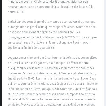
minutes par Lezin et Chabrier sur des tirs longues distances puis
Amakamura et Lezin de près pour finir sur les talons des locales à la
pause. 41-36.
Basket Landes peine à prendre la mesure de son adversaire , manque
d’imagination et procède uniquement par séquence . Simmons ne se
pose pas de questions et dégaine 2 fois derrière l’arc . Les
bourguignonnes prennent la tête au score (49-52 25′). Turcinovic , peu
en reussite jusque là , règle enfin la mire et enquille 5 points pour
égaliser à la fin du 3 ème quart 56-56.
Les gasconnes n’arrivent pas à contourner la défense des coéquipières
de Prescillia Lezin et s’agacent , d’autant que la défense montre
quelques signes de faiblesse . La sérénité est du coté des doubiennes
qui sentent l’exploit à portée de panier . A 3 minutes du dénouement ,
égalité parfaite 66-66 . Les mains landaises tremblent , sauf pour Caps
qui remet pour la énième fois les deux équipes dos à dos à 1 minute de
la fin . Un lancer de Pierre Louis puis 2 de Simmons , un tir raté landais
et un nouveau lancer de Simmons et Charnay s’impose finalement à
Mitterrand 68-72 comme Tarbes en début de mois et avec un scénario
similaire . Avec ce succès les bourguignonnes valident définitivement