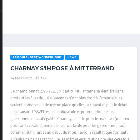
LA BOULANGÈRE WONDERLIGUE
NEWS
CHARNAY S’IMPOSE À MITTERRAND
988
24 MARS 2021
Ce championnat 2020-2021 , si particulier , entame sa dernière ligne
droite et les filles de Julie Barennes n’ont plus droit à l’erreur si elles
veulent conserver la deuxième place qu’elles occupent depuis le début
de la saison. L’ASVEL est en embuscade et pourrait doubler les
gasconnes en cas d’égalité. Charnay en lutte pour le maintien (mais en
position favorable) semble une proie facile pour les gasconnes , tout
comme l’était Tarbes au début du mois , avec le résultat que l’on sait .
Il s’agira de ne pas reproduire les mêmes erreurs et de prendre cette fois