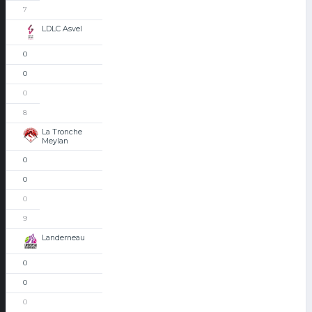
7
LDLC Asvel
0
0
0
8
La Tronche
Meylan
0
0
0
9
Landerneau
0
0
0