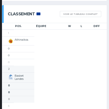
CLASSEMENT
VOIR LE TABLEAU COMPLET
POS.
ÉQUIPE
W
L
DIFF
1
Athinaikos
0
0
0
2
Basket
Landes
0
0
0
3