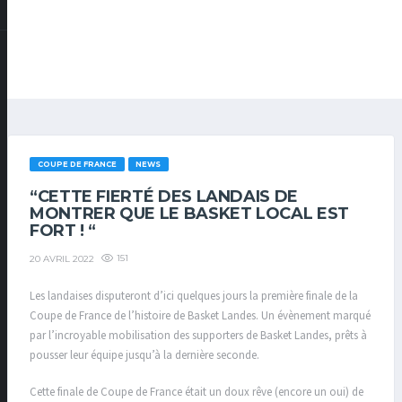
COUPE DE FRANCE
NEWS
“CETTE FIERTÉ DES LANDAIS DE
MONTRER QUE LE BASKET LOCAL EST
FORT ! “
151
20 AVRIL 2022
Les landaises disputeront d’ici quelques jours la première finale de la
Coupe de France de l’histoire de Basket Landes. Un évènement marqué
par l’incroyable mobilisation des supporters de Basket Landes, prêts à
pousser leur équipe jusqu’à la dernière seconde.
Cette finale de Coupe de France était un doux rêve (encore un oui) de