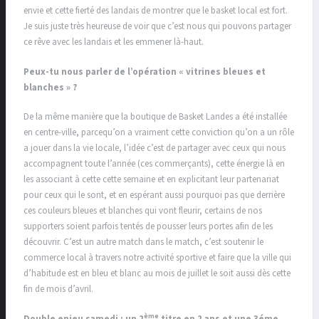
envie et cette fierté des landais de montrer que le basket local est fort.
Je suis juste très heureuse de voir que c’est nous qui pouvons partager
ce rêve avec les landais et les emmener là-haut.
Peux-tu nous parler de l’opération « vitrines bleues et
blanches » ?
De la même manière que la boutique de Basket Landes a été installée
en centre-ville, parcequ’on a vraiment cette conviction qu’on a un rôle
a jouer dans la vie locale, l’idée c’est de partager avec ceux qui nous
accompagnent toute l’année (ces commerçants), cette énergie là en
les associant à cette cette semaine et en explicitant leur partenariat
pour ceux qui le sont, et en espérant aussi pourquoi pas que derrière
ces couleurs bleues et blanches qui vont fleurir, certains de nos
supporters soient parfois tentés de pousser leurs portes afin de les
découvrir. C’est un autre match dans le match, c’est soutenir le
commerce local à travers notre activité sportive et faire que la ville qui
d’habitude est en bleu et blanc au mois de juillet le soit aussi dès cette
fin de mois d’avril.
ème
Double enjeu samedi : un 2
titre en 2 ans et une 3éme