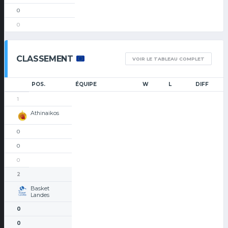
0
0
CLASSEMENT
VOIR LE TABLEAU COMPLET
POS.
ÉQUIPE
W
L
DIFF
1
Athinaikos
0
0
0
2
Basket
Landes
0
0