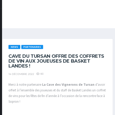
NEWS
PARTENAIRES
CAVE DU TURSAN OFFRE DES COFFRETS
DE VIN AUX JOUEUSES DE BASKET
LANDES !
83
14 DÉCEMBRE 2022
Merci à notre partenaire
La Cave des Vignerons de Tursan
d’avoir
offert à l’ensemble des joueuses et du staff de Basket Landes un coffret
de vins pour les fêtes de fin d’année à l’occasion de la rencontre face à
Sopron !