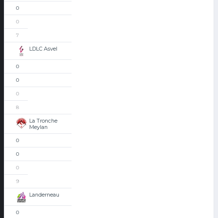
0
0
7
LDLC Asvel
0
0
0
8
La Tronche
Meylan
0
0
0
9
Landerneau
0