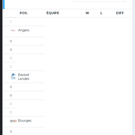
POS.
ÉQUIPE
W
L
DIFF
1
Angers
0
0
0
2
Basket
Landes
0
0
0
3
Bourges
0