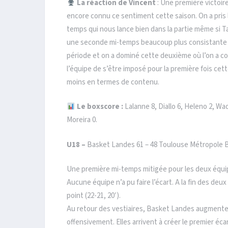
La réaction de Vincent
: Une première victoire
encore connu ce sentiment cette saison. On a pris l
temps qui nous lance bien dans la partie même si Ta
une seconde mi-temps beaucoup plus consistante d
période et on a dominé cette deuxième où l’on a com
l’équipe de s’être imposé pour la première fois cet
moins en termes de contenu.
Le boxscore :
Lalanne 8, Diallo 6, Heleno 2, Wade
Moreira 0.
U18 –
Basket Landes 61 – 48 Toulouse Métropole 
Une première mi-temps mitigée pour les deux équi
Aucune équipe n’a pu faire l’écart. A la fin des de
point (22-21, 20′).
Au retour des vestiaires, Basket Landes augmente s
offensivement. Elles arrivent à créer le premier éc