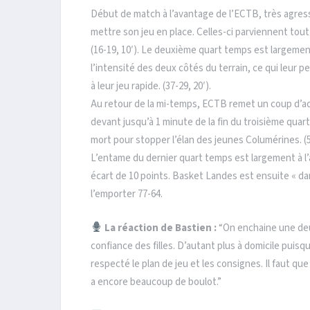
Début de match à l’avantage de l’ECTB, très agr
mettre son jeu en place. Celles-ci parviennent tou
(16-19, 10′). Le deuxième quart temps est largeme
l’intensité des deux côtés du terrain, ce qui leur
à leur jeu rapide. (37-29, 20′).
Au retour de la mi-temps, ECTB remet un coup d’acc
devant jusqu’à 1 minute de la fin du troisième qu
mort pour stopper l’élan des jeunes Columérines. (5
L’entame du dernier quart temps est largement à l’
écart de 10 points. Basket Landes est ensuite « da
l’emporter 77-64.
La réaction de Bastien :
“On enchaine une deux
confiance des filles. D’autant plus à domicile puisqu
respecté le plan de jeu et les consignes. Il faut que 
a encore beaucoup de boulot.”