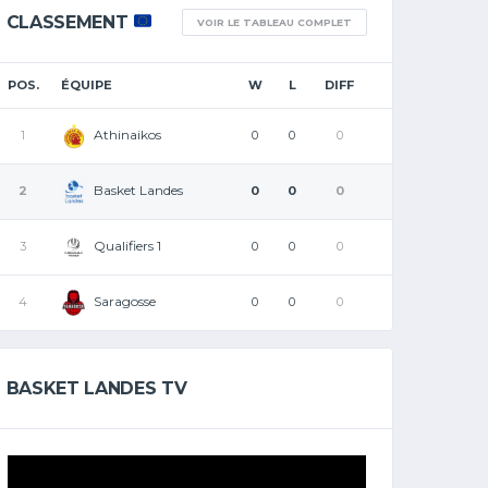
CLASSEMENT
VOIR LE TABLEAU COMPLET
POS.
ÉQUIPE
W
L
DIFF
Athinaikos
1
0
0
0
Basket Landes
2
0
0
0
Qualifiers 1
3
0
0
0
Saragosse
4
0
0
0
BASKET LANDES TV
Lecteur
vidéo