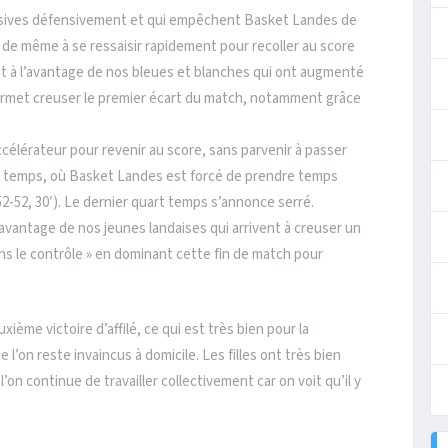
essives défensivement et qui empêchent Basket Landes de
t de même à se ressaisir rapidement pour recoller au score
nt à l’avantage de nos bleues et blanches qui ont augmenté
 permet creuser le premier écart du match, notamment grâce
élérateur pour revenir au score, sans parvenir à passer
art temps, où Basket Landes est forcé de prendre temps
2-52, 30′). Le dernier quart temps s’annonce serré.
avantage de nos jeunes landaises qui arrivent à creuser un
ns le contrôle » en dominant cette fin de match pour
ième victoire d’affilé, ce qui est très bien pour la
e l’on reste invaincus à domicile. Les filles ont très bien
l’on continue de travailler collectivement car on voit qu’il y