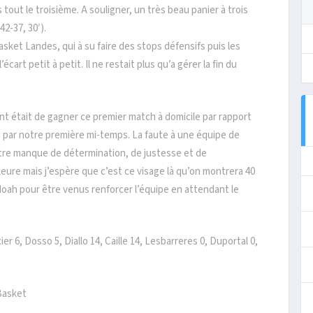
tout le troisième. A souligner, un très beau panier à trois
42-37, 30′).
ket Landes, qui à su faire des stops défensifs puis les
cart petit à petit. Il ne restait plus qu’a gérer la fin du
nt était de gagner ce premier match à domicile par rapport
éçu par notre première mi-temps. La faute à une équipe de
tre manque de détermination, de justesse et de
eure mais j’espère que c’est ce visage là qu’on montrera 40
Noah pour être venus renforcer l’équipe en attendant le
r 6, Dosso 5, Diallo 14, Caille 14, Lesbarreres 0, Duportal 0,
Basket