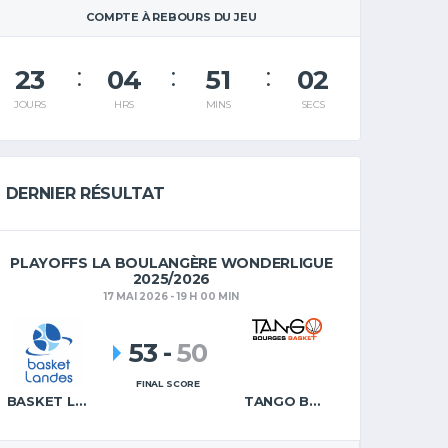
COMPTE À REBOURS DU JEU
23
04
51
02
JOURS
HRS
MINS
SECS
DERNIER RÉSULTAT
PLAYOFFS LA BOULANGÈRE WONDERLIGUE
2025/2026
17 MAI 2026 - 19 H 00 MIN
53
-
50
FINAL SCORE
BASKET LANDES
TANGO BOURGES BASKET