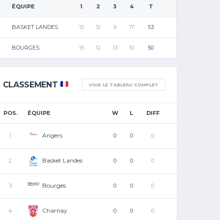
ÉQUIPE
1
2
3
4
T
BASKET LANDES
15
12
9
17
53
BOURGES
15
12
13
10
50
CLASSEMENT
VOIR LE TABLEAU COMPLET
POS.
ÉQUIPE
W
L
DIFF
Angers
1
0
0
0
Basket Landes
2
0
0
0
Bourges
3
0
0
0
Charnay
4
0
0
0