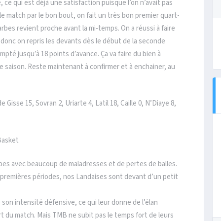
, ce qui est déjà une satisfaction puisque l’on n’avait pas
e match par le bon bout, on fait un très bon premier quart-
rbes revient proche avant la mi-temps. On a réussi à faire
onc on repris les devants dès le début de la seconde
pté jusqu’à 18 points d’avance. Ça va faire du bien à
te saison. Reste maintenant à confirmer et à enchainer, au
 Gisse 15, Sovran 2, Uriarte 4, Latil 18, Caille 0, N’Diaye 8,
Basket
pes avec beaucoup de maladresses et de pertes de balles.
ux premières périodes, nos Landaises sont devant d’un petit
on intensité défensive, ce qui leur donne de l’élan
art du match. Mais TMB ne subit pas le temps fort de leurs