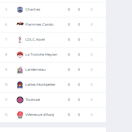
Chartres
5
0
0
0
Flammes Carolo
6
0
0
0
LDLC Asvel
7
0
0
0
La Tronche Meylan
8
0
0
0
Landerneau
9
0
0
0
Lattes Montpellier
10
0
0
0
Toulouse
11
0
0
0
Villeneuve d'Ascq
12
0
0
0