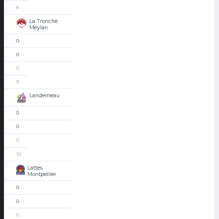
8
La Tronche
Meylan
0
0
0
9
Landerneau
0
0
0
10
Lattes
Montpellier
0
0
0