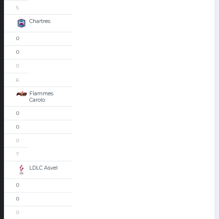
5
Chartres
0
0
0
6
Flammes
Carolo
0
0
0
7
LDLC Asvel
0
0
0