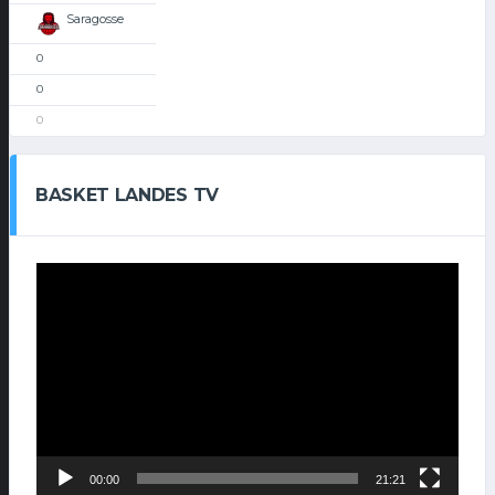
Saragosse
0
0
0
BASKET LANDES TV
Lecteur
vidéo
00:00
21:21