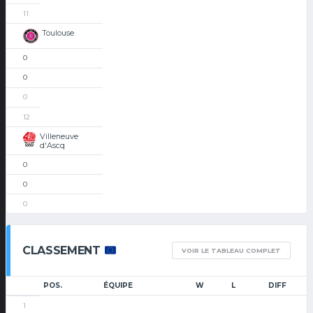
11
Toulouse
0
0
0
12
Villeneuve
d'Ascq
0
0
0
CLASSEMENT
VOIR LE TABLEAU COMPLET
POS.
ÉQUIPE
W
L
DIFF
1