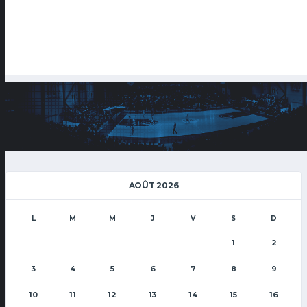
AOÛT 2026
L
M
M
J
V
S
D
1
2
3
4
5
6
7
8
9
10
11
12
13
14
15
16