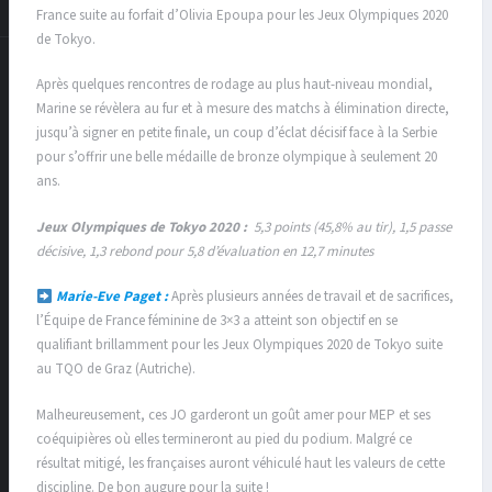
France suite au forfait d’Olivia Epoupa pour les Jeux Olympiques 2020
de Tokyo.
Après quelques rencontres de rodage au plus haut-niveau mondial,
Marine se révèlera au fur et à mesure des matchs à élimination directe,
jusqu’à signer en petite finale, un coup d’éclat décisif face à la Serbie
pour s’offrir une belle médaille de bronze olympique à seulement 20
ans.
Jeux Olympiques de Tokyo 2020 :
5,3 points (45,8% au tir), 1,5 passe
décisive, 1,3 rebond pour 5,8 d’évaluation en 12,7 minutes
Marie-Eve Paget :
Après plusieurs années de travail et de sacrifices,
l’Équipe de France féminine de 3×3 a atteint son objectif en se
qualifiant brillamment pour les Jeux Olympiques 2020 de Tokyo suite
au TQO de Graz (Autriche).
Malheureusement, ces JO garderont un goût amer pour MEP et ses
coéquipières où elles termineront au pied du podium. Malgré ce
résultat mitigé, les françaises auront véhiculé haut les valeurs de cette
discipline. De bon augure pour la suite !