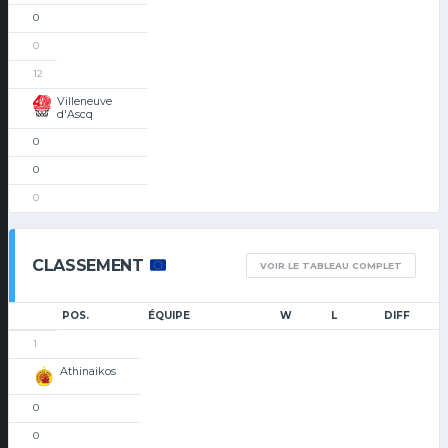
0
0
12
Villeneuve
d'Ascq
0
0
0
CLASSEMENT
VOIR LE TABLEAU COMPLET
POS.
ÉQUIPE
W
L
DIFF
1
Athinaikos
0
0