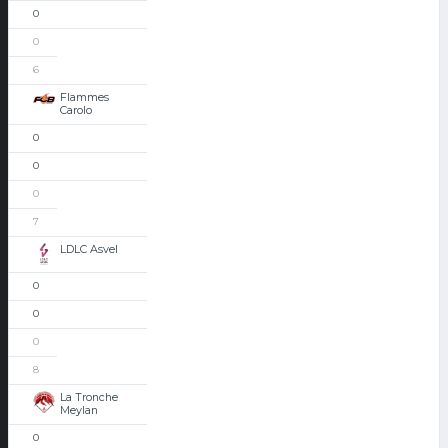
0
0
6
Flammes
Carolo
0
0
0
7
LDLC Asvel
0
0
0
8
La Tronche
Meylan
0