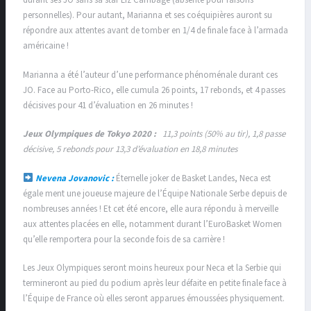
durant ses JO sans sa star Liz Cambage (absente pour raisons
personnelles). Pour autant, Marianna et ses coéquipières auront su
répondre aux attentes avant de tomber en 1/4 de finale face à l’armada
américaine !
Marianna a été l’auteur d’une performance phénoménale durant ces
JO. Face au Porto-Rico, elle cumula 26 points, 17 rebonds, et 4 passes
décisives pour 41 d’évaluation en 26 minutes !
Jeux Olympiques de Tokyo 2020 :
11,3 points (50% au tir), 1,8 passe
décisive, 5 rebonds pour 13,3 d’évaluation en 18,8 minutes
Nevena Jovanovic :
Éternelle joker de Basket Landes, Neca est
égale ment une joueuse majeure de l’Équipe Nationale Serbe depuis de
nombreuses années ! Et cet été encore, elle aura répondu à merveille
aux attentes placées en elle, notamment durant l’EuroBasket Women
qu’elle remportera pour la seconde fois de sa carrière !
Les Jeux Olympiques seront moins heureux pour Neca et la Serbie qui
termineront au pied du podium après leur défaite en petite finale face à
l’Équipe de France où elles seront apparues émoussées physiquement.