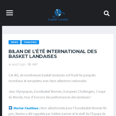
NEWS
TEAM PRO
BILAN DE L’ÉTÉ INTERNATIONAL DES
BASKET LANDAISES
1687
16 AOÛT 2021
Cet été, de nombreuses basket landaises ont foulé les parquets
mondiaux et européens avec leurs sélections nationales.
Jeux Olympiques, EuroBasket Women, European Challengers, Coupe
du Monde, tour d’horizon des performances des landaises !
Marine Fauthoux :
Non sélectionnée pour l’EuroBasket Women fin
juin, Marine a été rappelée par Valérie Garnier et le staff de l’Équipe de