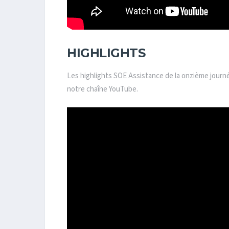
HIGHLIGHTS
Les highlights SOE Assistance de la onzième journ
notre chaîne YouTube.