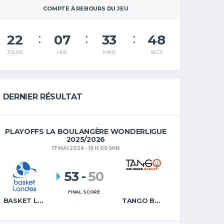
COMPTE À REBOURS DU JEU
22
07
33
47
JOURS
HRS
MINS
SECS
DERNIER RÉSULTAT
PLAYOFFS LA BOULANGÈRE WONDERLIGUE
2025/2026
17 MAI 2026 - 19 H 00 MIN
53
-
50
FINAL SCORE
BASKET LANDES
TANGO BOURGES BASKET