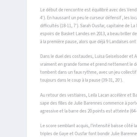
Le début de rencontre est équilibré avec des Ven
4′). En haussant un peu le curseur défensif , les l
difficultés (18-11, 7′). Sarah Ousfar, capitaine d
espoirs de Basket Landes en 2013, a beau briller d
à la première pause, alors que déjà 9 Landaises on
Dans le duel des costaudes, Luisa Geiselsoder et A
vraiment en grande forme et prend nettement le de
tombent dans un faux rythme, avec un jeu collectif qu
toujours dans le coup à la pause (39-31, 20′).
Au retour des vestiaires, Leila Lacan accélère et Ba
sape des filles de Julie Barennes commence à porte
agressive et la barre des 20 points est atteinte (64-
Le score semblant acquis, l’intensité baisse côté l
triples de Gaye et Ousfar font bondir Julie Barenne