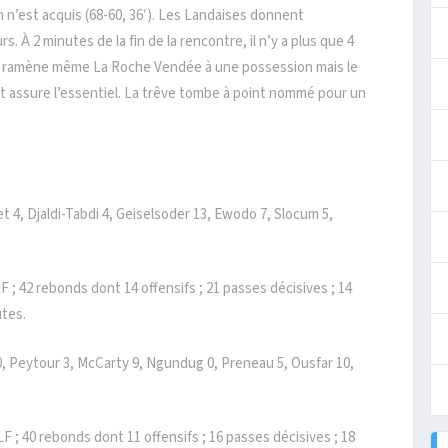
 n’est acquis (68-60, 36′). Les Landaises donnent
. À 2 minutes de la fin de la rencontre, il n’y a plus que 4
ams ramène même La Roche Vendée à une possession mais le
t assure l’essentiel. La trêve tombe à point nommé pour un
4, Djaldi-Tabdi 4, Geiselsoder 13, Ewodo 7, Slocum 5,
LF ; 42 rebonds dont 14 offensifs ; 21 passes décisives ; 14
utes.
 0, Peytour 3, McCarty 9, Ngundug 0, Preneau 5, Ousfar 10,
 LF ; 40 rebonds dont 11 offensifs ; 16 passes décisives ; 18