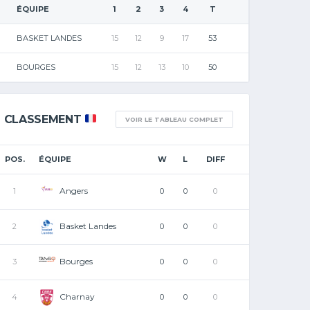
ÉQUIPE
1
2
3
4
T
BASKET LANDES
15
12
9
17
53
BOURGES
15
12
13
10
50
CLASSEMENT
VOIR LE TABLEAU COMPLET
POS.
ÉQUIPE
W
L
DIFF
Angers
1
0
0
0
Basket Landes
2
0
0
0
Bourges
3
0
0
0
Charnay
4
0
0
0