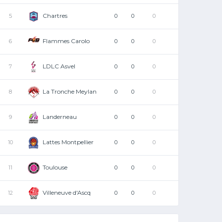
Chartres
5
0
0
0
Flammes Carolo
6
0
0
0
LDLC Asvel
7
0
0
0
La Tronche Meylan
8
0
0
0
Landerneau
9
0
0
0
Lattes Montpellier
10
0
0
0
Toulouse
11
0
0
0
Villeneuve d'Ascq
12
0
0
0