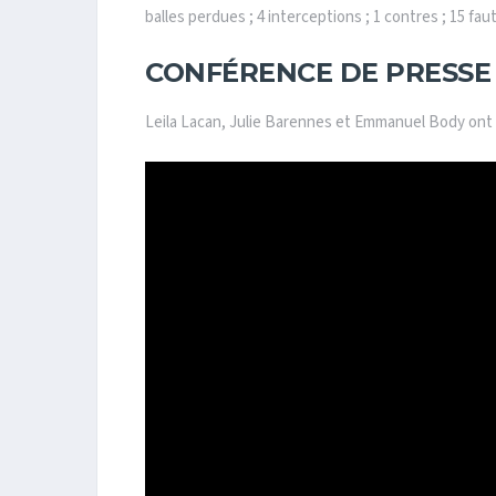
balles perdues ; 4 interceptions ; 1 contres ; 15 fau
CONFÉRENCE DE PRESSE
Leila Lacan, Julie Barennes et Emmanuel Body ont 