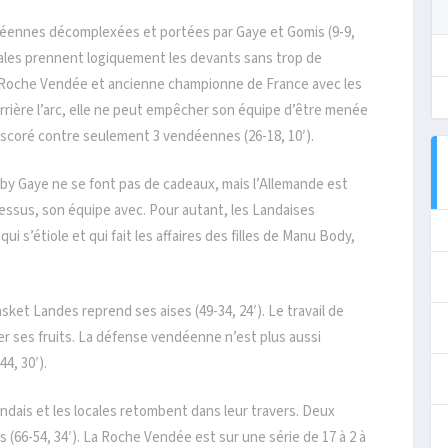
déennes décomplexées et portées par Gaye et Gomis (9-9,
ocales prennent logiquement les devants sans trop de
e La Roche Vendée et ancienne championne de France avec les
errière l’arc, elle ne peut empêcher son équipe d’être menée
t scoré contre seulement 3 vendéennes (26-18, 10′).
by Gaye ne se font pas de cadeaux, mais l’Allemande est
ssus, son équipe avec. Pour autant, les Landaises
i s’étiole et qui fait les affaires des filles de Manu Body,
sket Landes reprend ses aises (49-34, 24′). Le travail de
r ses fruits. La défense vendéenne n’est plus aussi
44, 30′).
andais et les locales retombent dans leur travers. Deux
s (66-54, 34′). La Roche Vendée est sur une série de 17 à 2 à