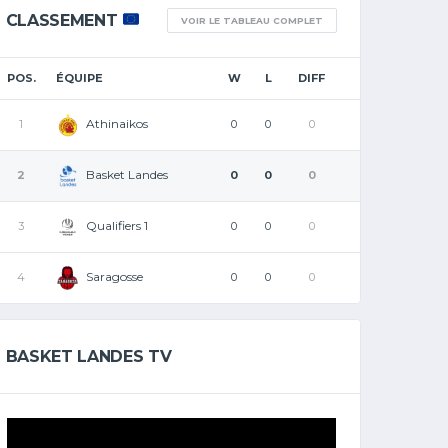
CLASSEMENT
VOIR LE TABLEAU COMPLET
POS.
ÉQUIPE
W
L
DIFF
Athinaikos
1
0
0
0
Basket Landes
2
0
0
0
Qualifiers 1
3
0
0
0
Saragosse
4
0
0
0
BASKET LANDES TV
Lecteur
vidéo