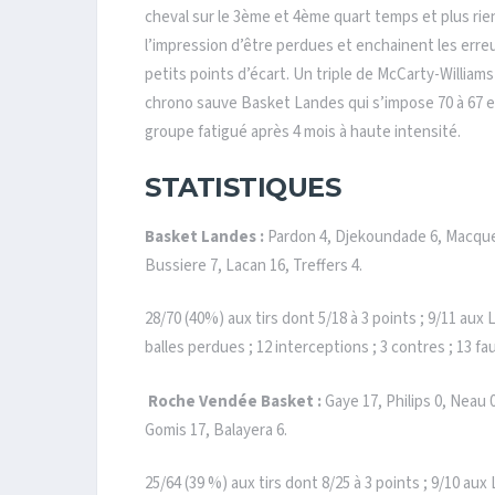
cheval sur le 3ème et 4ème quart temps et plus rien
l’impression d’être perdues et enchainent les erreurs
petits points d’écart. Un triple de McCarty-Willi
chrono sauve Basket Landes qui s’impose 70 à 67 e
groupe fatigué après 4 mois à haute intensité.
STATISTIQUES
Basket Landes :
Pardon 4, Djekoundade 6, Macquet 
Bussiere 7, Lacan 16, Treffers 4.
28/70 (40%) aux tirs dont 5/18 à 3 points ; 9/11 aux 
balles perdues ; 12 interceptions ; 3 contres ; 13 fa
Roche Vendée Basket :
Gaye 17, Philips 0, Neau
Gomis 17, Balayera 6.
25/64 (39 %) aux tirs dont 8/25 à 3 points ; 9/10 aux