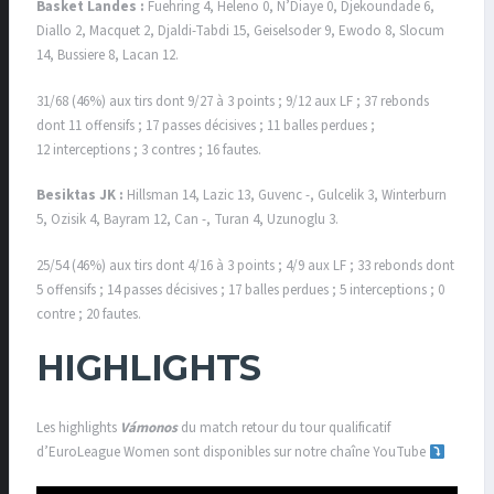
Basket Landes :
Fuehring 4, Heleno 0, N’Diaye 0, Djekoundade 6,
Diallo 2, Macquet 2, Djaldi-Tabdi 15, Geiselsoder 9, Ewodo 8, Slocum
14, Bussiere 8, Lacan 12.
31/68 (46%) aux tirs dont 9/27 à 3 points ; 9/12 aux LF ; 37 rebonds
dont 11 offensifs ; 17 passes décisives ; 11 balles perdues ;
12 interceptions ; 3 contres ; 16 fautes.
Besiktas JK :
Hillsman 14, Lazic 13, Guvenc -, Gulcelik 3, Winterburn
5, Ozisik 4, Bayram 12, Can -, Turan 4, Uzunoglu 3.
25/54 (46%) aux tirs dont 4/16 à 3 points ; 4/9 aux LF ; 33 rebonds dont
5 offensifs ; 14 passes décisives ; 17 balles perdues ; 5 interceptions ; 0
contre ; 20 fautes.
HIGHLIGHTS
Les highlights
Vámonos
du match retour du tour qualificatif
d’EuroLeague Women sont disponibles sur notre chaîne YouTube