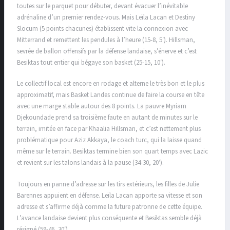
toutes sur le parquet pour débuter, devant évacuer l’inévitable
adrénaline d’un premier rendez-vous. Mais Leïla Lacan et Destiny
Slocum (5 points chacunes) établissent vite la connexion avec
Mitterrand et remettent les pendules à l’heure (15-8, 5′). Hillsman,
sevrée de ballon offensifs par la défense landaise, s’énerve et c’est
Besiktas tout entier qui bégaye son basket (25-15, 10′).
Le collectif local est encore en rodage et alterne le très bon et le plus
approximatif, mais Basket Landes continue de faire la course en tête
avec une marge stable autour des 8 points. La pauvre Myriam
Djekoundade prend sa troisième faute en autant de minutes sur le
terrain, imitée en face par Khaalia Hillsman, et c’est nettement plus
problématique pour Aziz Akkaya, le coach turc, qui la laisse quand
même sur le terrain. Besiktas termine bien son quart temps avec Lazic
et revient sur les talons landais à la pause (34-30, 20′).
Toujours en panne d’adresse sur les tirs extérieurs, les filles de Julie
Barennes appuient en défense. Leïla Lacan apporte sa vitesse et son
adresse et s’affirme déjà comme la future patronne de cette équipe.
L’avance landaise devient plus conséquente et Besiktas semble déjà
résigné (59-46, 30′).