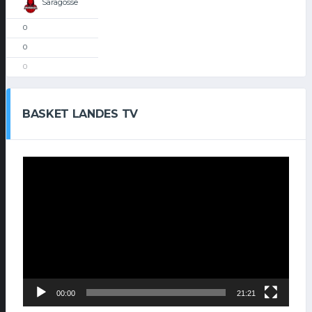
Saragosse
0
0
0
BASKET LANDES TV
Lecteur
vidéo
00:00
21:21