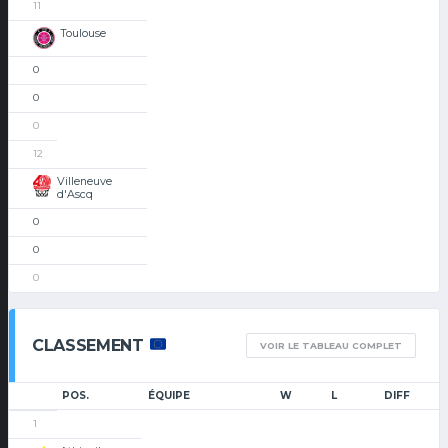
11
Toulouse
0
0
0
12
Villeneuve
d'Ascq
0
0
0
CLASSEMENT
VOIR LE TABLEAU COMPLET
POS.
ÉQUIPE
W
L
DIFF
1