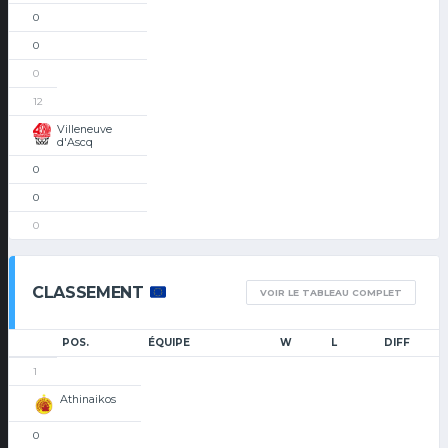
0
0
0
12
Villeneuve
d'Ascq
0
0
0
CLASSEMENT
VOIR LE TABLEAU COMPLET
POS.
ÉQUIPE
W
L
DIFF
1
Athinaikos
0