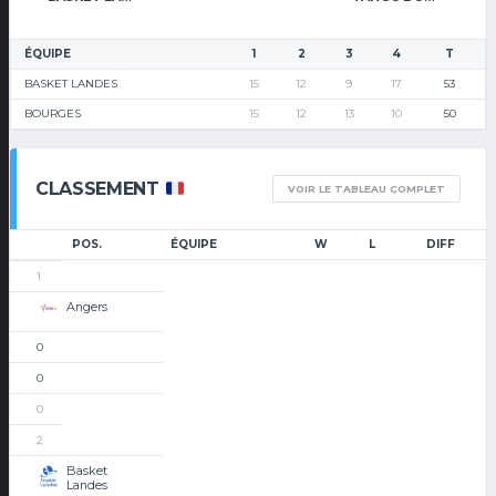
ÉQUIPE
1
2
3
4
T
BASKET LANDES
15
12
9
17
53
BOURGES
15
12
13
10
50
CLASSEMENT
VOIR LE TABLEAU COMPLET
POS.
ÉQUIPE
W
L
DIFF
1
Angers
0
0
0
2
Basket
Landes