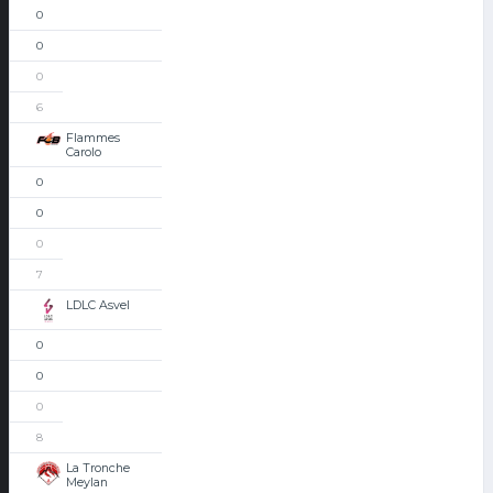
0
0
0
6
Flammes
Carolo
0
0
0
7
LDLC Asvel
0
0
0
8
La Tronche
Meylan