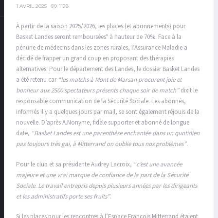
1128
1 AVRIL 2025
À partir de la saison 2025/2026, les places (et abonnements) pour
Basket Landes seront remboursées* à hauteur de 70%. Face à la
pénurie de médecins dans les zones rurales, l’Assurance Maladie a
décidé de frapper un grand coup en proposant des thérapies
alternatives. Pour le département des Landes, le dossier Basket Landes
a été retenu car
“les matchs à Mont de Marsan procurent joie et
bonheur aux 2500 spectateurs présents chaque soir de match”
dixit le
responsable communication de la Sécurité Sociale. Les abonnés,
informés il y a quelques jours par mail, se sont également réjouis de la
nouvelle. D’après A.Nonyme, fidèle supporter et abonné de longue
date,
“Basket Landes est une parenthèse enchantée dans un quotidien
pas toujours très gai, à Mitterrand on oublie tous nos problèmes”
.
Pour le club et sa présidente Audrey Lacroix,
“c’est une avancée
majeure et une vrai marque de confiance de la part de la Sécurité
Sociale. Le travail entrepris depuis plusieurs années par les dirigeants
et les administratifs porte ses fruits”
.
Si les places pour les rencontres à l’Espace François Mitterrand étaient