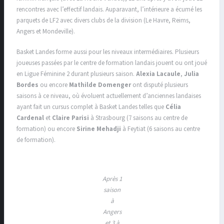
rencontres avec l’effectif landais. Auparavant, l’intérieure a écumé les
parquets de LF2 avec divers clubs de la division (Le Havre, Reims,
Angers et Mondeville).
Basket Landes forme aussi pour les niveaux intermédiaires. Plusieurs
joueuses passées par le centre de formation landais jouent ou ont joué
en Ligue Féminine 2 durant plusieurs saison.
Alexia Lacaule
,
Julia
Bordes
ou encore
Mathilde Domenger
ont disputé plusieurs
saisons à ce niveau, où évoluent actuellement d’anciennes landaises
ayant fait un cursus complet à Basket Landes telles que
Célia
Cardenal
et
Claire Parisi
à Strasbourg (7 saisons au centre de
formation) ou encore
Sirine Mehadji
à Feytiat (6 saisons au centre
de formation).
Après 1
saison
à
Angers
et 3 à