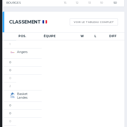
BOURGES
15
12
13
10
50
CLASSEMENT
VOIR LE TABLEAU COMPLET
POS.
ÉQUIPE
W
L
DIFF
1
Angers
0
0
0
2
Basket
Landes
0
0
0