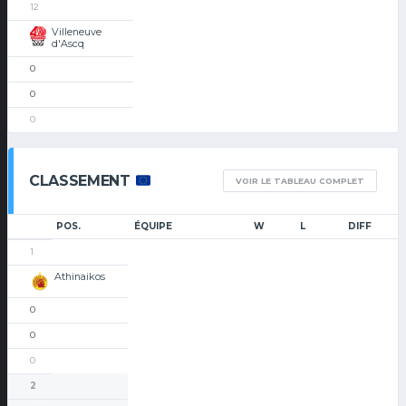
12
Villeneuve
d'Ascq
0
0
0
CLASSEMENT
VOIR LE TABLEAU COMPLET
POS.
ÉQUIPE
W
L
DIFF
1
Athinaikos
0
0
0
2