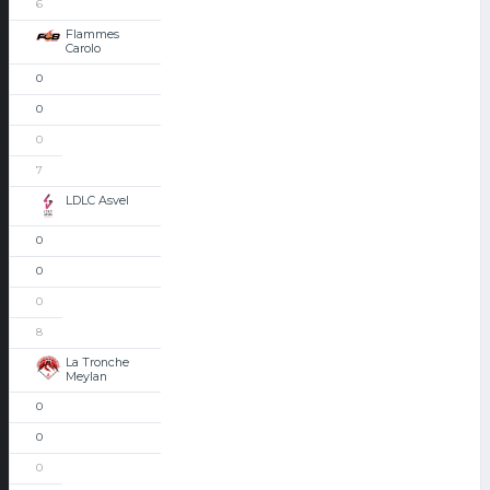
6
Flammes
Carolo
0
0
0
7
LDLC Asvel
0
0
0
8
La Tronche
Meylan
0
0
0