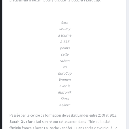
précisément à Keltern pour y disputer la DBBL et l’EuroCup.
Sara
Roumy
a tourné
à 13.5
points
cette
saison
en
EuroCup
Women
avec le
Rutronik
Stars
Keltern
Passée par le centre de formation de Basket Landes entre 2008 et 2013,
Sarah Ousfar
a fait son retour cette saison dans l’élite du basket
féminin français (avec La Roche Vendée), 11 ans après y avoir joué 12