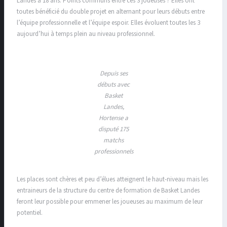
Landes à 18 ans. Points communs entre ces 3 joueuses ? Elles ont
toutes bénéficié du double projet en alternant pour leurs débuts entre
l’équipe professionnelle et l’équipe espoir. Elles évoluent toutes les 3
aujourd’hui à temps plein au niveau professionnel.
Depuis ses
débuts avec
Basket
Landes,
Hortense a
disputé 175
matchs
professionnels
Les places sont chères et peu d’élues atteignent le haut-niveau mais les
entraineurs de la structure du centre de formation de Basket Landes
feront leur possible pour emmener les joueuses au maximum de leur
potentiel.