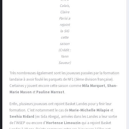
Calais,
Claire
Parisi a
rejoint
la SIG
cette
saison
(Crédit :
Yann
Saueur)
Très nombreuses également sont les joueuses passées par la formation
landaise à avoir foulé les parquets de NF1 (3ème division française).
Certaines y jouent encore cette saison comme
Mila Marquet
,
Shan-
Marie Mason
et
Pauline Marrast
.
Enfin, plusieurs joueuses ont rejoint Basket Landes pour y finir leur
formation. C’est notamment le cas de
Marie-Michelle Milapie
et
Seehia Ridard
(ex Sida Abega), arrivées dans les Landes a leur sortie
de l’INSEP ou encore d’
Hortense Limouzin
qui a rejoint Basket