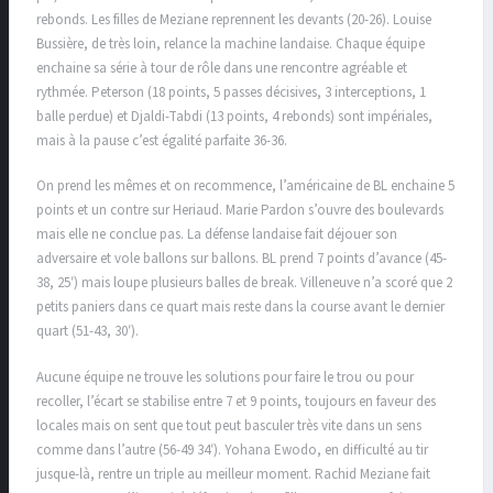
rebonds. Les filles de Meziane reprennent les devants (20-26). Louise
Bussière, de très loin, relance la machine landaise. Chaque équipe
enchaine sa série à tour de rôle dans une rencontre agréable et
rythmée. Peterson (18 points, 5 passes décisives, 3 interceptions, 1
balle perdue) et Djaldi-Tabdi (13 points, 4 rebonds) sont impériales,
mais à la pause c’est égalité parfaite 36-36.
On prend les mêmes et on recommence, l’américaine de BL enchaine 5
points et un contre sur Heriaud. Marie Pardon s’ouvre des boulevards
mais elle ne conclue pas. La défense landaise fait déjouer son
adversaire et vole ballons sur ballons. BL prend 7 points d’avance (45-
38, 25′) mais loupe plusieurs balles de break. Villeneuve n’a scoré que 2
petits paniers dans ce quart mais reste dans la course avant le dernier
quart (51-43, 30′).
Aucune équipe ne trouve les solutions pour faire le trou ou pour
recoller, l’écart se stabilise entre 7 et 9 points, toujours en faveur des
locales mais on sent que tout peut basculer très vite dans un sens
comme dans l’autre (56-49 34′). Yohana Ewodo, en difficulté au tir
jusque-là, rentre un triple au meilleur moment. Rachid Meziane fait