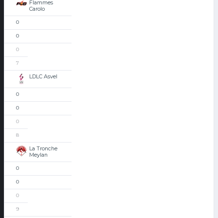
Flammes
Carolo
0
0
0
7
LDLC Asvel
0
0
0
8
La Tronche
Meylan
0
0
0
9