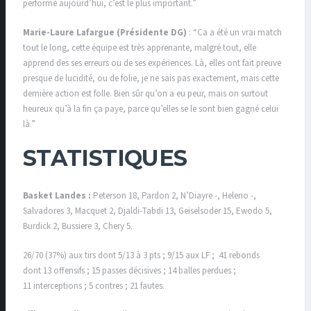
performé aujourd’hui, c’est le plus important.”
Marie-Laure Lafargue (Présidente DG)
: “Ca a été un vrai match
tout le long, cette équipe est très apprenante, malgré tout, elle
apprend des ses erreurs ou de ses expériences. Là, elles ont fait preuve
presque de lucidité, ou de folie, je ne sais pas exactement, mais cette
dernière action est folle. Bien sûr qu’on a eu peur, mais on surtout
heureux qu’à la fin ça paye, parce qu’elles se le sont bien gagné celui
là.”
STATISTIQUES
Basket Landes :
Peterson 18, Pardon 2, N’Diayre -, Heleno -,
Salvadores 3, Macquet 2, Djaldi-Tabdi 13, Geiselsoder 15, Ewodo 5,
Burdick 2, Bussiere 3, Chery 5.
26/70 (37%) aux tirs dont 5/13 à 3 pts ; 9/15 aux LF ; 41 rebonds
dont 13 offensifs ; 15 passes décisives ; 14 balles perdues ;
11 interceptions ; 5 contres ; 21 fautes.