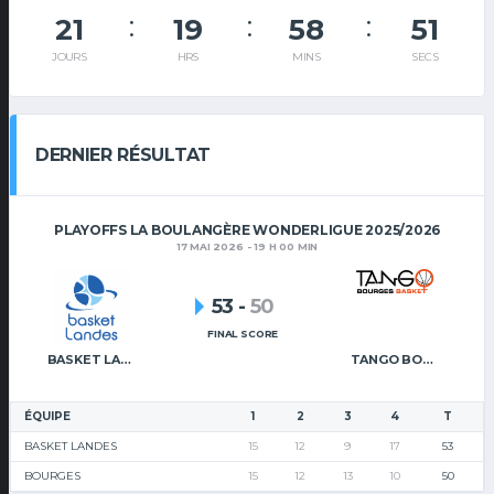
21
19
58
50
JOURS
HRS
MINS
SECS
DERNIER RÉSULTAT
PLAYOFFS LA BOULANGÈRE WONDERLIGUE 2025/2026
17 MAI 2026 - 19 H 00 MIN
53
-
50
FINAL SCORE
BASKET LANDES
TANGO BOURGES BASKET
ÉQUIPE
1
2
3
4
T
BASKET LANDES
15
12
9
17
53
BOURGES
15
12
13
10
50