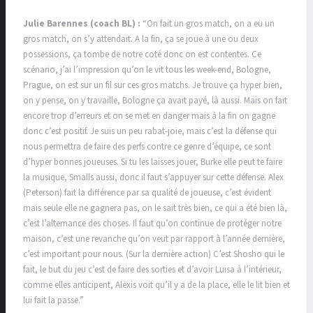
Julie Barennes (coach BL) :
“On fait un gros match, on a eu un
gros match, on s’y attendait. A la fin, ça se joue à une ou deux
possessions, ça tombe de notre coté donc on est contentes. Ce
scénario, j’ai l’impression qu’on le vit tous les week-end, Bologne,
Prague, on est sur un fil sur ces gros matchs. Je trouve ça hyper bien,
on y pense, on y travaille, Bologne ça avait payé, là aussi. Mais on fait
encore trop d’erreurs et on se met en danger mais à la fin on gagne
donc c’est positif. Je suis un peu rabat-joie, mais c’est la défense qui
nous permettra de faire des perfs contre ce genre d’équipe, ce sont
d’hyper bonnes joueuses. Si tu les laisses jouer, Burke elle peut te faire
la musique, Smalls aussi, donc il faut s’appuyer sur cette défense. Alex
(Peterson) fait la différence par sa qualité de joueuse, c’est évident
mais seule elle ne gagnera pas, on le sait très bien, ce qui a été bien là,
c’est l’alternance des choses. Il faut qu’on continue de protéger notre
maison, c’est une revanche qu’on veut par rapport à l’année dernière,
c’est important pour nous. (Sur la dernière action) C’est Shosho qui le
fait, le but du jeu c’est de faire des sorties et d’avoir Luisa à l’intérieur,
comme elles anticipent, Alexis voit qu’il y a de la place, elle le lit bien et
lui fait la passe.”