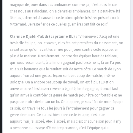
magique de jouer dans des ambiances comme ça, c’est aussi le cas
chez nous au Palacium, on a de vraies ambiances. On a peut-être été
fébriles justement à cause de cette atmosphère très très présente ici à
Mitterrand. Je reste fier de ce que les guerrières ont fait ce soir.”
Clarince Djaldi-Tabdi (capitaine BL) :
“Villeneuve d’Ascq est une
très belle équipe, on le savait, elles étaient premières du classement, on
savait aussi qu’on avait les armes pour jouer contre cette équipe, en
plus à la maison. Dernièrement, contre des équipes haut de tableau,
qui nous ressemblent, à la fin on gagnait pas forcément, là on l’a pris
et je suis heureuse que le résultat soit de notre côté. Le match de Lyon
aujourd’hui est une grosse leçon sur beaucoup de matchs, même
Bologne. On a encore beaucoup de travail, on est à plus 10 et on
arrive encore à les laisser revenir à égalité, limite gagner, donc il faut
qu’on arrive à contrôler ce genre de match pour être confortable et ne
pas jouer notre destin sur un tir. On a appris, je suis fière de mon équipe
ce soir, on travaille tous les jours à l’entrainement pour gagner ce
genre de match. Ce qui est bien dans cette équipe, c’est que
aujourd’hui j’ai scoré, Alex à scoré, mais c’est chacune son jour, il n’y
a personne qui essaye d’éteindre personne, c’est l’équipe qui a