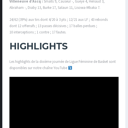
Villeneuve d’Ascq :
Smalls 9, Causeur -, Gueye 4, Heriaud 3,
Abraham -, Diaby 13, Burke 17, Salaun 11, Lisowa-Mbaka 7.
24/62 (39%) aux tirs dont 4/20 à 3 pts ; 12/21 aux LF ; 43 rebonds
dont 12 offensifs ; 13 passes décisives ; 17 balles perdues ;
10 interceptions ; 1 contre ; 17 fautes.
HIGHLIGHTS
Les highlights de la dixième journée de Ligue Féminine de Basket sont
disponibles sur notre chaîne YouTube