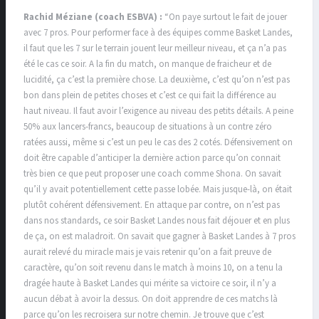
Rachid Méziane (coach ESBVA) :
“On paye surtout le fait de jouer
avec 7 pros. Pour performer face à des équipes comme Basket Landes,
il faut que les 7 sur le terrain jouent leur meilleur niveau, et ça n’a pas
été le cas ce soir. A la fin du match, on manque de fraicheur et de
lucidité, ça c’est la première chose. La deuxième, c’est qu’on n’est pas
bon dans plein de petites choses et c’est ce qui fait la différence au
haut niveau. Il faut avoir l’exigence au niveau des petits détails. A peine
50% aux lancers-francs, beaucoup de situations à un contre zéro
ratées aussi, même si c’est un peu le cas des 2 cotés. Défensivement on
doit être capable d’anticiper la dernière action parce qu’on connait
très bien ce que peut proposer une coach comme Shona. On savait
qu’il y avait potentiellement cette passe lobée. Mais jusque-là, on était
plutôt cohérent défensivement. En attaque par contre, on n’est pas
dans nos standards, ce soir Basket Landes nous fait déjouer et en plus
de ça, on est maladroit. On savait que gagner à Basket Landes à 7 pros
aurait relevé du miracle mais je vais retenir qu’on a fait preuve de
caractère, qu’on soit revenu dans le match à moins 10, on a tenu la
dragée haute à Basket Landes qui mérite sa victoire ce soir, il n’y a
aucun débat à avoir la dessus. On doit apprendre de ces matchs là
parce qu’on les recroisera sur notre chemin. Je trouve que c’est