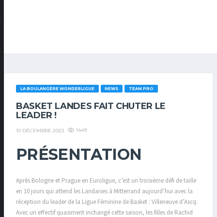
LA BOULANGÈRE WONDERLIGUE
NEWS
TEAM PRO
BASKET LANDES FAIT CHUTER LE
LEADER !
1449
10 DÉCEMBRE 2023
PRÉSENTATION
Après Bologne et Prague en Euroligue, c’est un troisième défi de taille
en 10 jours qui attend les Landaises à Mitterrand aujourd’hui avec la
réception du leader de la Ligue Féminine de Basket : Villeneuve d’Ascq.
Avec un effectif quasiment inchangé cette saison, les filles de Rachid