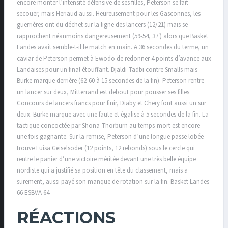
encore monter l’intensité défensive de ses filles, Peterson se fait
secouer, mais Heriaud aussi. Heureusement pour les Gasconnes, les
guerrières ont du déchet sur la ligne des lancers (12/21) mais se
rapprochent néanmoins dangereusement (59-54, 37′) alors que Basket
Landes avait semble-t-il le match en main. A 36 secondes du terme, un
caviar de Peterson permet à Ewodo de redonner 4 points d’avance aux
Landaises pour un final étouffant. Djaldi-Tadbi contre Smalls mais
Burke marque derrière (62-60 à 15 secondes de la fin). Peterson rentre
un lancer sur deux, Mitterrand est debout pour pousser ses filles.
Concours de lancers francs pour finir, Diaby et Chery font aussi un sur
deux. Burke marque avec une faute et égalise à 5 secondes de la fin. La
tactique concoctée par Shona Thorburn au temps-mort est encore
une fois gagnante. Sur la remise, Peterson d’une longue passe lobée
trouve Luisa Geiselsoder (12 points, 12 rebonds) sous le cercle qui
rentre le panier d’une victoire méritée devant une très belle équipe
nordiste qui a justifié sa position en tête du classement, mais a
surement, aussi payé son manque de rotation sur la fin. Basket Landes
66 ESBVA 64.
RÉACTIONS