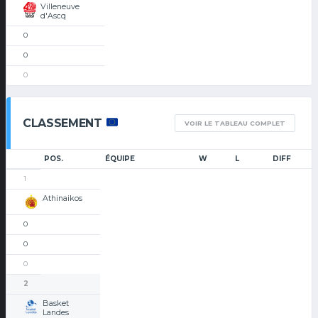
Villeneuve
d'Ascq
0
0
0
CLASSEMENT
VOIR LE TABLEAU COMPLET
POS.
ÉQUIPE
W
L
DIFF
1
Athinaikos
0
0
0
2
Basket
Landes