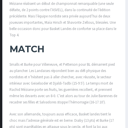
Méziane réalisent un début de championnat remarquable (une seule
défaite, de 2 points contre l’ASVEL), dans la continuité de l’édition
précédente. Mais l’équipe nordiste sera privée aujourd’hui de deux
joueuses importantes, Maïa Hirsch et Shavonte Zellous, blessées. Une
belle occasion donc pour Basket Landes de conforter sa place dans le
Top 4.
MATCH
Smalls et Burke pour Villeneuve, et Petterson pour BL démarrent pied
au plancher. Les Landaises répondent bien au défi physique des
nordistes et n’hésitent pas à aller chercher, avec réussite, le secteur
intérieur avec Geiselsoder et Djaldi-Tadbi (15-9 5′). Le temps mort de
Rachid Méziane porte ses fruits, les guerrières recollent, et prennent
même les devants avec un 8-0. C’est alors au tour de Julie Barennes de
recadrer ses filles et Salvadores stoppe l’hémorragie (16-17 10′).
Avec son allemande, toujours aussi efficace, Basket landes tient le
choc mais l’adresse générale est en berne. Diaby (13 pts) et Burke (17
pts) sont inarrêtables en attaque sous le cercle, et font la loi aux