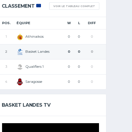
CLASSEMENT
VOIR LE TABLEAU COMPLET
POS.
ÉQUIPE
W
L
DIFF
Athinaikos
1
0
0
0
Basket Landes
2
0
0
0
Qualifiers 1
3
0
0
0
Saragosse
4
0
0
0
BASKET LANDES TV
Lecteur
vidéo