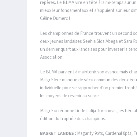
repères. Le BLMA vire en tête à la mi-temps sur un
mieux leur fondamentaux et s’appuient sur leur dim
Céline Dumerc !
Les championnes de France trouvent un second sou
deux jeunes landaises Seehia Sida Abega et Sara Rou
un dernier quart aux landaises pour inverser la te
Association.
Le BLMA parvient à maintenir son avance mais chaq
Malgré leur manque de vécu commun des deux équip
individuelle pour se rapprocher d’un premier troph
les moyens de revenir au score.
Malgré un énorme tir de Lidija Turcinovic, les hér
édition du trophée des champions.
BASKET LANDES :
Magarity 9pts, Cardenal 0pts, T