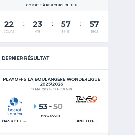
COMPTE À REBOURS DU JEU
22
23
57
57
JOURS
HRS
MINS
SECS
DERNIER RÉSULTAT
PLAYOFFS LA BOULANGÈRE WONDERLIGUE
2025/2026
17 MAI 2026 - 19 H 00 MIN
53
-
50
FINAL SCORE
BASKET LANDES
TANGO BOURGES BASKET