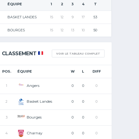
ÉQUIPE
1
2
3
4
T
BASKET LANDES
15
12
9
17
53
BOURGES
15
12
13
10
50
CLASSEMENT
VOIR LE TABLEAU COMPLET
POS.
ÉQUIPE
W
L
DIFF
Angers
1
0
0
0
Basket Landes
2
0
0
0
Bourges
3
0
0
0
Charnay
4
0
0
0