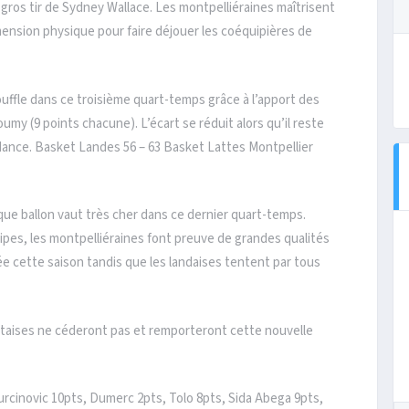
 gros tir de Sydney Wallace. Les montpelliéraines maîtrisent
ension physique pour faire déjouer les coéquipières de
ffle dans ce troisième quart-temps grâce à l’apport des
my (9 points chacune). L’écart se réduit alors qu’il reste
ndance. Basket Landes 56 – 63 Basket Lattes Montpellier
ue ballon vaut très cher dans ce dernier quart-temps.
es, les montpelliéraines font preuve de grandes qualités
ée cette saison tandis que les landaises tentent par tous
aultaises ne céderont pas et remporteront cette nouvelle
urcinovic 10pts, Dumerc 2pts, Tolo 8pts, Sida Abega 9pts,