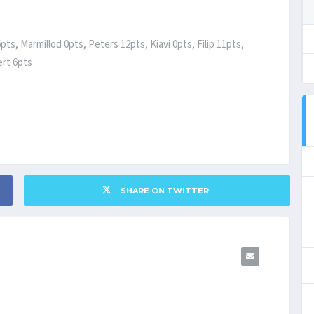
ts, Marmillod 0pts, Peters 12pts, Kiavi 0pts, Filip 11pts,
ert 6pts
SHARE ON TWITTER