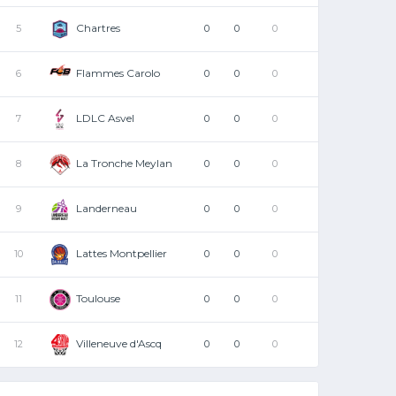
Chartres
5
0
0
0
Flammes Carolo
6
0
0
0
LDLC Asvel
7
0
0
0
La Tronche Meylan
8
0
0
0
Landerneau
9
0
0
0
Lattes Montpellier
10
0
0
0
Toulouse
11
0
0
0
Villeneuve d'Ascq
12
0
0
0