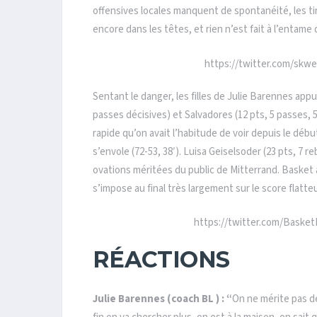
offensives locales manquent de spontanéité, les ti
encore dans les têtes, et rien n’est fait à l’entame 
https://twitter.com/skw
Sentant le danger, les filles de Julie Barennes appu
passes décisives) et Salvadores (12 pts, 5 passes, 5
rapide qu’on avait l’habitude de voir depuis le début
s’envole (72-53, 38′). Luisa Geiselsoder (23 pts, 7 
ovations méritées du public de Mitterrand. Basket 
s’impose au final très largement sur le score flatte
https://twitter.com/Baske
RÉACTIONS
Julie Barennes (coach BL ) : “
On ne mérite pas de