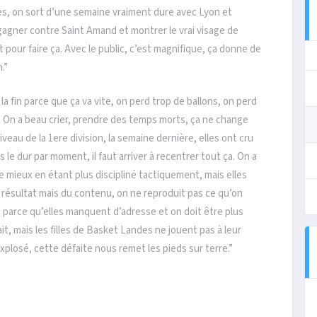
es, on sort d’une semaine vraiment dure avec Lyon et
 gagner contre Saint Amand et montrer le vrai visage de
t pour faire ça. Avec le public, c’est magnifique, ça donne de
.”
 la fin parce que ça va vite, on perd trop de ballons, on perd
. On a beau crier, prendre des temps morts, ça ne change
eau de la 1ere division, la semaine dernière, elles ont cru
s le dur par moment, il faut arriver à recentrer tout ça. On a
re mieux en étant plus discipliné tactiquement, mais elles
u résultat mais du contenu, on ne reproduit pas ce qu’on
 parce qu’elles manquent d’adresse et on doit être plus
ait, mais les filles de Basket Landes ne jouent pas à leur
xplosé, cette défaite nous remet les pieds sur terre.”