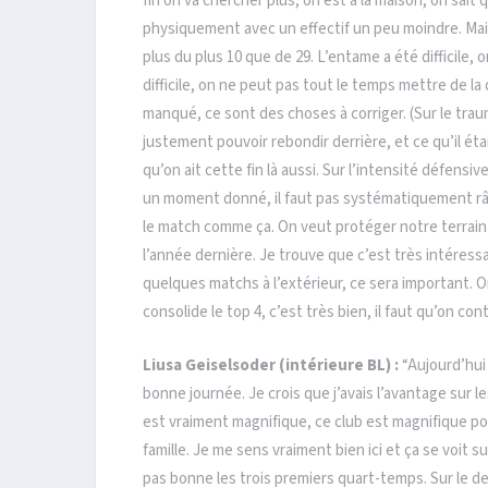
fin on va chercher plus, on est à la maison, on sait
physiquement avec un effectif un peu moindre. Mai
plus du plus 10 que de 29. L’entame a été difficile,
difficile, on ne peut pas tout le temps mettre de la 
manqué, ce sont des choses à corriger. (Sur le traum
justement pouvoir rebondir derrière, et ce qu’il éta
qu’on ait cette fin là aussi. Sur l’intensité défens
un moment donné, il faut pas systématiquement râle
le match comme ça. On veut protéger notre terrain et
l’année dernière. Je trouve que c’est très intéressa
quelques matchs à l’extérieur, ce sera important. On
consolide le top 4, c’est très bien, il faut qu’on co
Liusa Geiselsoder (intérieure BL) :
“Aujourd’hui 
bonne journée. Je crois que j’avais l’avantage sur 
est vraiment magnifique, ce club est magnifique po
famille. Je me sens vraiment bien ici et ça se voit s
pas bonne les trois premiers quart-temps. Sur le dern