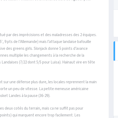
tué par des imprécisions et des maladresses des 2 équipes.
′, 9 pts de l’Allemande) mais l’attaque landaise bafouille
ve des greens girls. Slonjack donne 5 points d’avance
nnes multiplie les changements à la recherche de la
s Landaises (7/22 dont 5/5 pour Luisa). Hainaut vire en tête
 sur une défense plus dure, les locales reprennent la main
pporte un peu de vitesse. La petite meneuse américaine
asket Landes à la pause (36-29).
es deux cotés du terrain, mais ca ne suffit pas pour
points) qui marquent encore trop facilement. Les