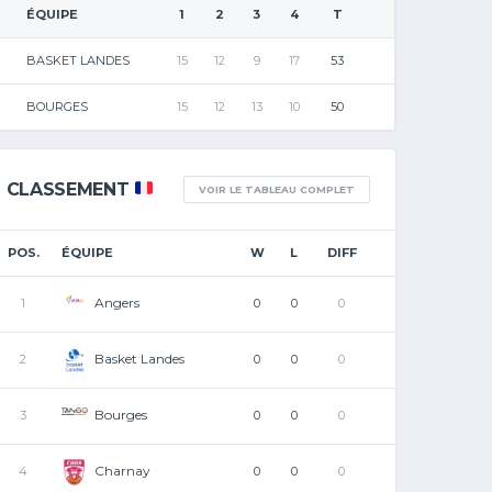
ÉQUIPE
1
2
3
4
T
BASKET LANDES
15
12
9
17
53
BOURGES
15
12
13
10
50
CLASSEMENT
VOIR LE TABLEAU COMPLET
POS.
ÉQUIPE
W
L
DIFF
Angers
1
0
0
0
Basket Landes
2
0
0
0
Bourges
3
0
0
0
Charnay
4
0
0
0