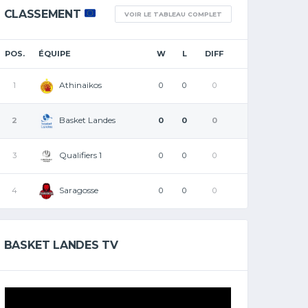
CLASSEMENT
VOIR LE TABLEAU COMPLET
POS.
ÉQUIPE
W
L
DIFF
Athinaikos
1
0
0
0
Basket Landes
2
0
0
0
Qualifiers 1
3
0
0
0
Saragosse
4
0
0
0
BASKET LANDES TV
Lecteur
vidéo