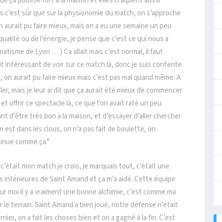
 que ça pousse fort à la maison et elles craquent aussi
s c’est sûr que sur la physionomie du match, on s’approche
 on aurait pu faire mieux, mais on a eu une semaine un peu
qualité ou de l’énergie, je pense que c’est ce qui nous a
atisme de Lyon … ) Ca allait mais c’est normal, il faut
it intéressant de voir sur ce match là, donc je suis contente
ive, on aurait pu faire mieux mais c’est pas mal quand même. A
r, mais je leur ai dit que ça aurait été mieux de commencer
 offrir ce spectacle là, ce que l’on avait raté un peu
nt d’être très bon à la maison, et d’essayer d’aller chercher
 est dans les clous, on n’a pas fait de boulette, on
ntinue comme ça.”
c’était mon match je crois, je marquais tout, c’était une
les intérieures de Saint Amand et ça m’a aidé. Cette équipe
ur moi il y a vraiment une bonne alchimie, c’est comme ma
ur le terrain. Saint Amand a bien joué, notre défense n’était
ier, on a fait les choses bien et on a gagné à la fin. C’est