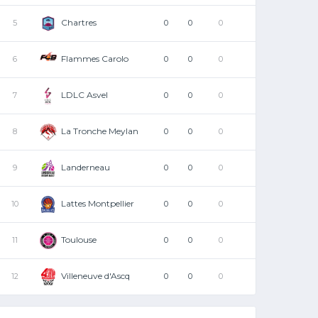
Chartres
5
0
0
0
Flammes Carolo
6
0
0
0
LDLC Asvel
7
0
0
0
La Tronche Meylan
8
0
0
0
Landerneau
9
0
0
0
Lattes Montpellier
10
0
0
0
Toulouse
11
0
0
0
Villeneuve d'Ascq
12
0
0
0