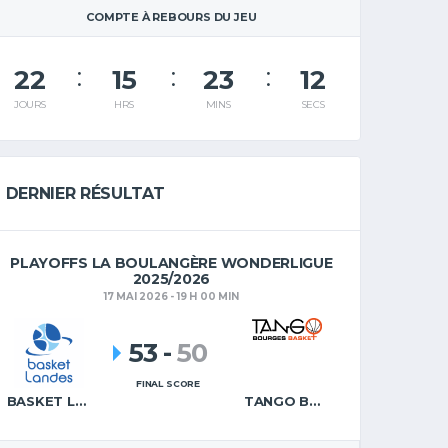
COMPTE À REBOURS DU JEU
22
15
23
11
JOURS
HRS
MINS
SECS
DERNIER RÉSULTAT
PLAYOFFS LA BOULANGÈRE WONDERLIGUE
2025/2026
17 MAI 2026 - 19 H 00 MIN
53
-
50
FINAL SCORE
BASKET LANDES
TANGO BOURGES BASKET