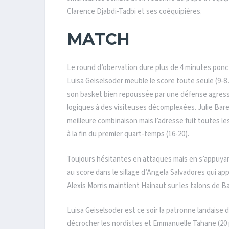
Clarence Djabdi-Tadbi et ses coéquipières.
MATCH
Le round d’obervation dure plus de 4 minutes ponc
Luisa Geiselsoder meuble le score toute seule (9-8 5
son basket bien repoussée par une défense agressi
logiques à des visiteuses décomplexées. Julie Bare
meilleure combinaison mais l’adresse fuit toutes le
à la fin du premier quart-temps (16-20).
Toujours hésitantes en attaques mais en s’appuyant
au score dans le sillage d’Angela Salvadores qui a
Alexis Morris maintient Hainaut sur les talons de B
Luisa Geiselsoder est ce soir la patronne landaise d
décrocher les nordistes et Emmanuelle Tahane (20 