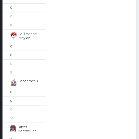
0
0
8
La Tronche
Meylan
0
0
0
9
Landerneau
0
0
0
10
Lattes
Montpellier