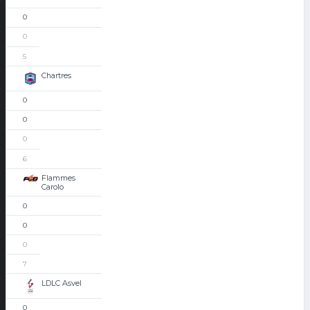
0
0
5
Chartres
0
0
0
6
Flammes
Carolo
0
0
0
7
LDLC Asvel
0