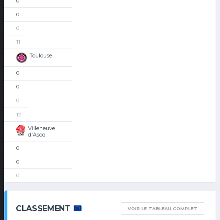
0
0
0
11
Toulouse
0
0
0
12
Villeneuve
d'Ascq
0
0
0
CLASSEMENT
VOIR LE TABLEAU COMPLET