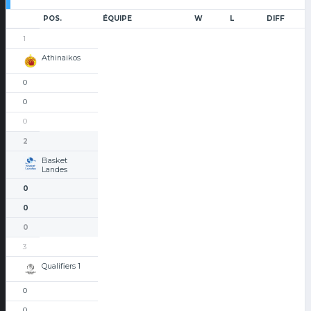
POS.
ÉQUIPE
W
L
DIFF
1
Athinaikos
0
0
0
2
Basket
Landes
0
0
0
3
Qualifiers 1
0
0