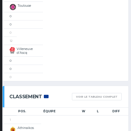
Toulouse
0
0
0
12
Villeneuve
d'Ascq
0
0
0
CLASSEMENT
VOIR LE TABLEAU COMPLET
POS.
ÉQUIPE
W
L
DIFF
1
Athinaikos