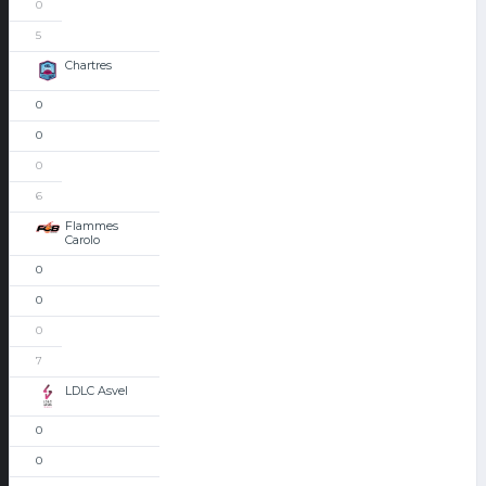
0
5
Chartres
0
0
0
6
Flammes
Carolo
0
0
0
7
LDLC Asvel
0
0