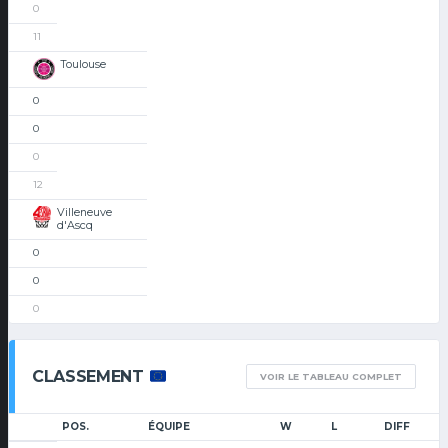
0
11
Toulouse
0
0
0
12
Villeneuve
d'Ascq
0
0
0
CLASSEMENT
VOIR LE TABLEAU COMPLET
POS.
ÉQUIPE
W
L
DIFF