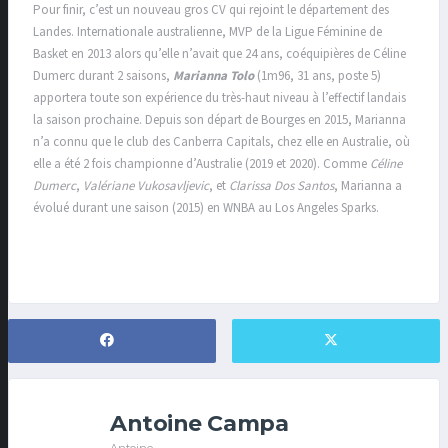
Pour finir, c’est un nouveau gros CV qui rejoint le département des
Landes. Internationale australienne, MVP de la Ligue Féminine de
Basket en 2013 alors qu’elle n’avait que 24 ans, coéquipières de Céline
Dumerc durant 2 saisons,
Marianna Tolo
(1m96, 31 ans, poste 5)
apportera toute son expérience du très-haut niveau à l’effectif landais
la saison prochaine. Depuis son départ de Bourges en 2015, Marianna
n’a connu que le club des Canberra Capitals, chez elle en Australie, où
elle a été 2 fois championne d’Australie (2019 et 2020). Comme
Céline
Dumerc
,
Valériane Vukosavljevic
, et
Clarissa Dos Santos
, Marianna a
évolué durant une saison (2015) en WNBA au Los Angeles Sparks.
Antoine Campa
Antoine