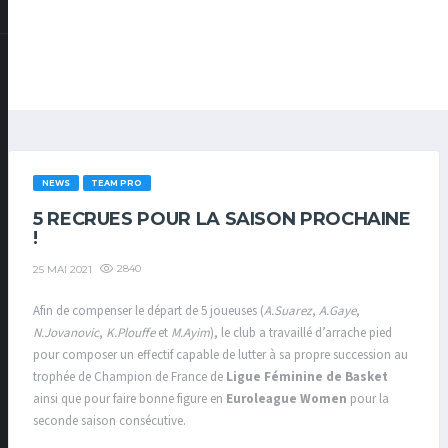
NEWS
TEAM PRO
5 RECRUES POUR LA SAISON PROCHAINE
!
2840
25 MAI 2021
Afin de compenser le départ de 5 joueuses (
A.Suarez
,
A.Gaye
,
N.Jovanovic
,
K.Plouffe
et
M.Ayim
), le club a travaillé d’arrache pied
pour composer un effectif capable de lutter à sa propre succession au
trophée de Champion de France de
Ligue Féminine de Basket
ainsi que pour faire bonne figure en
Euroleague Women
pour la
seconde saison consécutive.