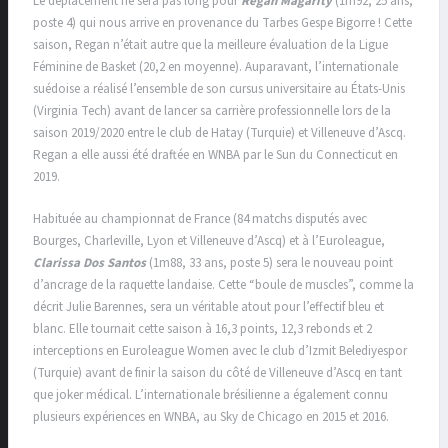
Le déplacement ne sera pas long pour
Regan Magarity
(1m92, 25 ans,
poste 4) qui nous arrive en provenance du Tarbes Gespe Bigorre ! Cette
saison, Regan n’était autre que la meilleure évaluation de la Ligue
Féminine de Basket (20,2 en moyenne). Auparavant, l’internationale
suédoise a réalisé l’ensemble de son cursus universitaire au États-Unis
(Virginia Tech) avant de lancer sa carrière professionnelle lors de la
saison 2019/2020 entre le club de Hatay (Turquie) et Villeneuve d’Ascq.
Regan a elle aussi été draftée en WNBA par le Sun du Connecticut en
2019.
Habituée au championnat de France (84 matchs disputés avec
Bourges, Charleville, Lyon et Villeneuve d’Ascq) et à l’Euroleague,
Clarissa Dos Santos
(1m88, 33 ans, poste 5) sera le nouveau point
d’ancrage de la raquette landaise. Cette “boule de muscles”, comme la
décrit Julie Barennes, sera un véritable atout pour l’effectif bleu et
blanc. Elle tournait cette saison à 16,3 points, 12,3 rebonds et 2
interceptions en Euroleague Women avec le club d’Izmit Belediyespor
(Turquie) avant de finir la saison du côté de Villeneuve d’Ascq en tant
que joker médical. L’internationale brésilienne a également connu
plusieurs expériences en WNBA, au Sky de Chicago en 2015 et 2016.