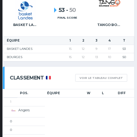
53
-
50
FINAL SCORE
BASKET LANDES
TANGO BOURGES BASKET
ÉQUIPE
1
2
3
4
T
BASKET LANDES
15
12
9
17
53
BOURGES
15
12
13
10
50
CLASSEMENT
VOIR LE TABLEAU COMPLET
POS.
ÉQUIPE
W
L
DIFF
1
Angers
0
0