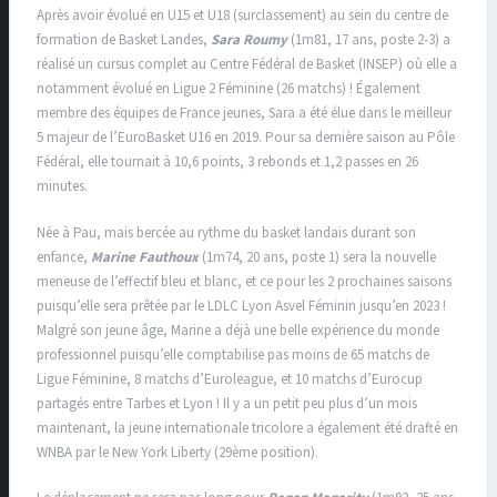
Après avoir évolué en U15 et U18 (surclassement) au sein du centre de
formation de Basket Landes,
Sara Roumy
(1m81, 17 ans, poste 2-3) a
réalisé un cursus complet au Centre Fédéral de Basket (INSEP) où elle a
notamment évolué en Ligue 2 Féminine (26 matchs) ! Également
membre des équipes de France jeunes, Sara a été élue dans le meilleur
5 majeur de l’EuroBasket U16 en 2019. Pour sa dernière saison au Pôle
Fédéral, elle tournait à 10,6 points, 3 rebonds et 1,2 passes en 26
minutes.
Née à Pau, mais bercée au rythme du basket landais durant son
enfance,
Marine Fauthoux
(1m74, 20 ans, poste 1) sera la nouvelle
meneuse de l’effectif bleu et blanc, et ce pour les 2 prochaines saisons
puisqu’elle sera prêtée par le LDLC Lyon Asvel Féminin jusqu’en 2023 !
Malgré son jeune âge, Marine a déjà une belle expérience du monde
professionnel puisqu’elle comptabilise pas moins de 65 matchs de
Ligue Féminine, 8 matchs d’Euroleague, et 10 matchs d’Eurocup
partagés entre Tarbes et Lyon ! Il y a un petit peu plus d’un mois
maintenant, la jeune internationale tricolore a également été drafté en
WNBA par le New York Liberty (29ème position).