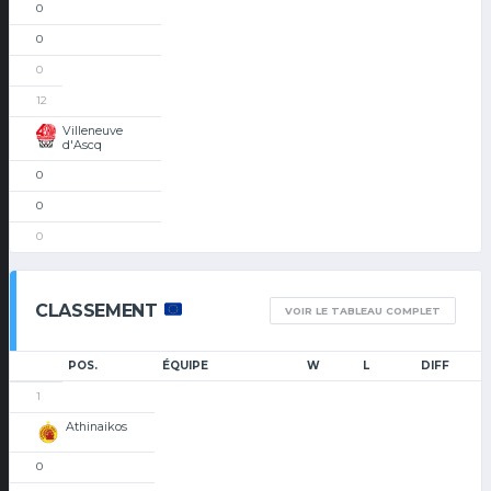
0
0
0
12
Villeneuve
d'Ascq
0
0
0
CLASSEMENT
VOIR LE TABLEAU COMPLET
POS.
ÉQUIPE
W
L
DIFF
1
Athinaikos
0