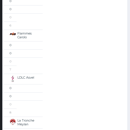
0
0
0
6
Flammes
Carolo
0
0
0
7
LDLC Asvel
0
0
0
8
La Tronche
Meylan