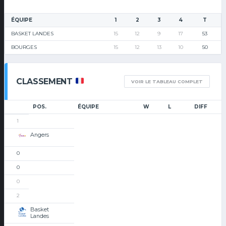
ÉQUIPE
1
2
3
4
T
BASKET LANDES
15
12
9
17
53
BOURGES
15
12
13
10
50
CLASSEMENT
VOIR LE TABLEAU COMPLET
POS.
ÉQUIPE
W
L
DIFF
1
Angers
0
0
0
2
Basket
Landes