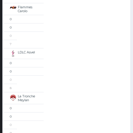
Flammes
Carolo
0
0
0
7
LDLC Asvel
0
0
0
8
La Tronche
Meylan
0
0
0