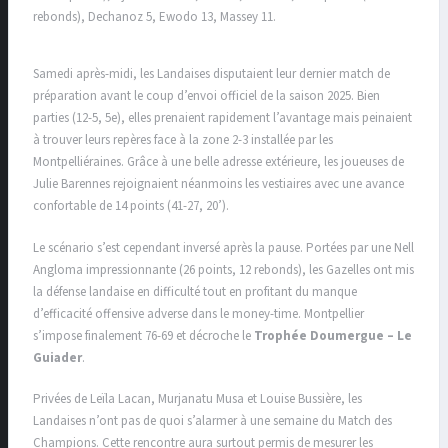
rebonds), Dechanoz 5, Ewodo 13, Massey 11.
Samedi après-midi, les Landaises disputaient leur dernier match de
préparation avant le coup d’envoi officiel de la saison 2025. Bien
parties (12-5, 5e), elles prenaient rapidement l’avantage mais peinaient
à trouver leurs repères face à la zone 2-3 installée par les
Montpelliéraines. Grâce à une belle adresse extérieure, les joueuses de
Julie Barennes rejoignaient néanmoins les vestiaires avec une avance
confortable de 14 points (41-27, 20’).
Le scénario s’est cependant inversé après la pause. Portées par une Nell
Angloma impressionnante (26 points, 12 rebonds), les Gazelles ont mis
la défense landaise en difficulté tout en profitant du manque
d’efficacité offensive adverse dans le money-time. Montpellier
s’impose finalement 76-69 et décroche le
Trophée Doumergue – Le
Guiader
.
Privées de Leïla Lacan, Murjanatu Musa et Louise Bussière, les
Landaises n’ont pas de quoi s’alarmer à une semaine du Match des
Champions. Cette rencontre aura surtout permis de mesurer les