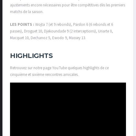
ajustements encore nécessaires pour être compétitives dès les premiers
matchs de la saison.
LES POINTS :
Wojta 7 (et 9 rebonds), Pardon 6 (6 rebonds et 6
passes), Droguet 10, Djekoundade 9 (2 interceptions), Uriarte 0,
Macquet 10, Dechanoz 5, Ewodo 9, Massey 13.
HIGHLIGHTS
Retrouvez sur notre page YouTube quelques highlights de ce
cinquième et sixième rencontres amicales.