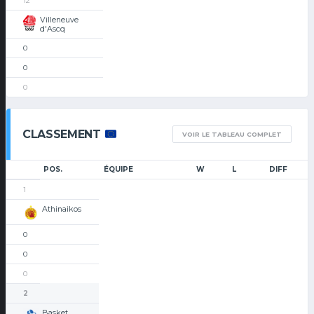
12
Villeneuve
d'Ascq
0
0
0
CLASSEMENT
VOIR LE TABLEAU COMPLET
POS.
ÉQUIPE
W
L
DIFF
1
Athinaikos
0
0
0
2
Basket