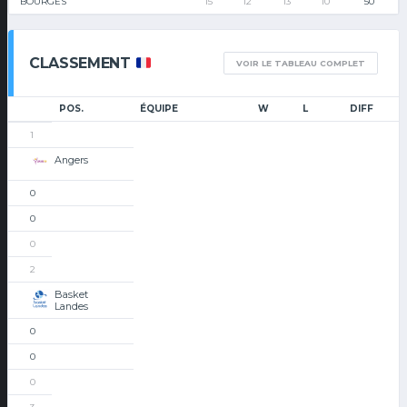
BOURGES
15
12
13
10
50
CLASSEMENT
VOIR LE TABLEAU COMPLET
POS.
ÉQUIPE
W
L
DIFF
1
Angers
0
0
0
2
Basket
Landes
0
0
0