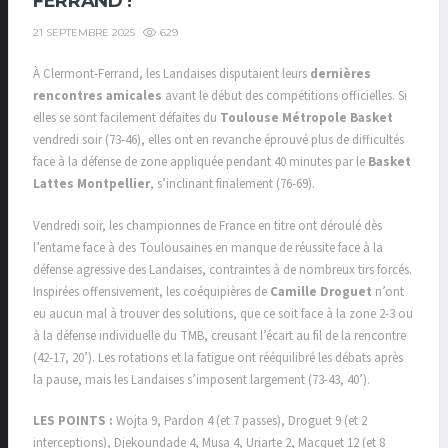
FERRAND !
629
21 SEPTEMBRE 2025
À Clermont-Ferrand, les Landaises disputaient leurs
dernières
rencontres amicales
avant le début des compétitions officielles. Si
elles se sont facilement défaites du
Toulouse Métropole Basket
vendredi soir (73-46), elles ont en revanche éprouvé plus de difficultés
face à la défense de zone appliquée pendant 40 minutes par le
Basket
Lattes Montpellier
, s’inclinant finalement (76-69).
Vendredi soir, les championnes de France en titre ont déroulé dès
l’entame face à des Toulousaines en manque de réussite face à la
défense agressive des Landaises, contraintes à de nombreux tirs forcés.
Inspirées offensivement, les coéquipières de
Camille Droguet
n’ont
eu aucun mal à trouver des solutions, que ce soit face à la zone 2-3 ou
à la défense individuelle du TMB, creusant l’écart au fil de la rencontre
(42-17, 20’). Les rotations et la fatigue ont rééquilibré les débats après
la pause, mais les Landaises s’imposent largement (73-43, 40’).
LES POINTS :
Wojta 9, Pardon 4 (et 7 passes), Droguet 9 (et 2
interceptions), Djekoundade 4, Musa 4, Uriarte 2, Macquet 12 (et 8