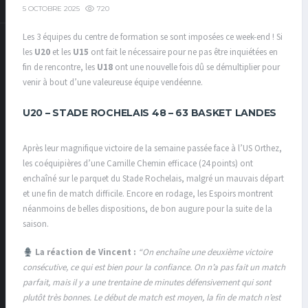
720
5 OCTOBRE 2025
Les 3 équipes du centre de formation se sont imposées ce week-end ! Si
les
U20
et les
U15
ont fait le nécessaire pour ne pas être inquiétées en
fin de rencontre, les
U18
ont une nouvelle fois dû se démultiplier pour
venir à bout d’une valeureuse équipe vendéenne.
U20 –
STADE ROCHELAIS 48 – 63 BASKET LANDES
Après leur magnifique victoire de la semaine passée face à l’US Orthez,
les coéquipières d’une Camille Chemin efficace (24 points) ont
enchaîné sur le parquet du Stade Rochelais, malgré un mauvais départ
et une fin de match difficile. Encore en rodage, les Espoirs montrent
néanmoins de belles dispositions, de bon augure pour la suite de la
saison.
La réaction de Vincent :
“On enchaîne une deuxième victoire
consécutive, ce qui est bien pour la confiance. On n’a pas fait un match
parfait, mais il y a une trentaine de minutes défensivement qui sont
plutôt très bonnes. Le début de match est moyen, la fin de match n’est