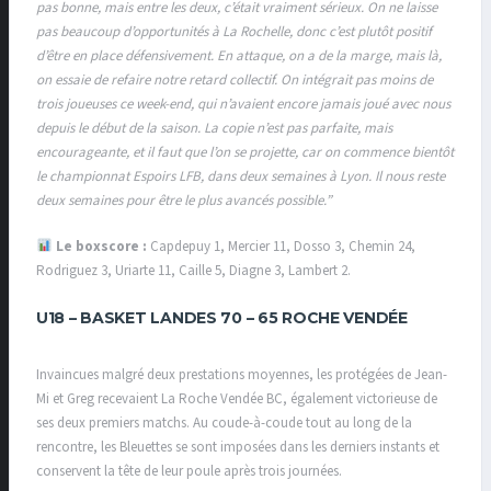
pas bonne, mais entre les deux, c’était vraiment sérieux. On ne laisse
pas beaucoup d’opportunités à La Rochelle, donc c’est plutôt positif
d’être en place défensivement. En attaque, on a de la marge, mais là,
on essaie de refaire notre retard collectif. On intégrait pas moins de
trois joueuses ce week-end, qui n’avaient encore jamais joué avec nous
depuis le début de la saison. La copie n’est pas parfaite, mais
encourageante, et il faut que l’on se projette, car on commence bientôt
le championnat Espoirs LFB, dans deux semaines à Lyon. Il nous reste
deux semaines pour être le plus avancés possible.”
Le boxscore :
Capdepuy 1, Mercier 11, Dosso 3, Chemin 24,
Rodriguez 3, Uriarte 11, Caille 5, Diagne 3, Lambert 2.
U18 –
BASKET LANDES 70 – 65 ROCHE VENDÉE
Invaincues malgré deux prestations moyennes, les protégées de Jean-
Mi et Greg recevaient La Roche Vendée BC, également victorieuse de
ses deux premiers matchs. Au coude-à-coude tout au long de la
rencontre, les Bleuettes se sont imposées dans les derniers instants et
conservent la tête de leur poule après trois journées.