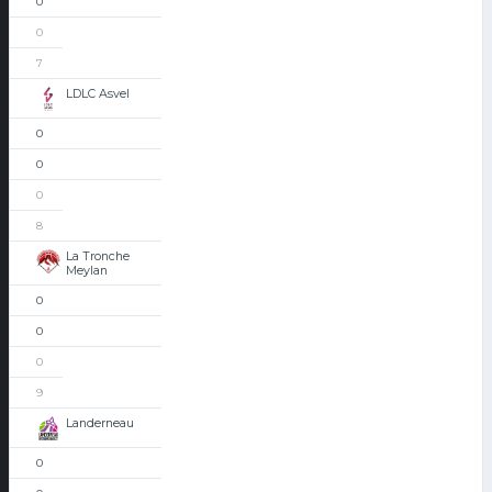
0
0
7
LDLC Asvel
0
0
0
8
La Tronche
Meylan
0
0
0
9
Landerneau
0