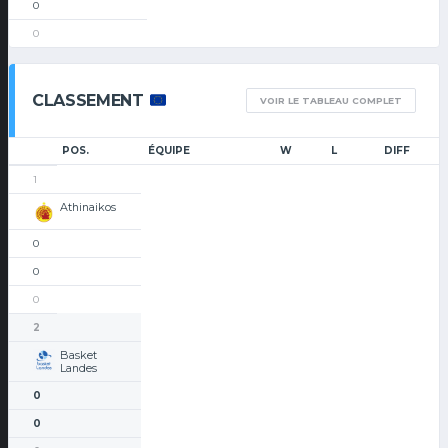
0
0
CLASSEMENT
VOIR LE TABLEAU COMPLET
POS.
ÉQUIPE
W
L
DIFF
1
Athinaikos
0
0
0
2
Basket
Landes
0
0