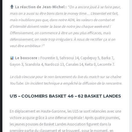
La réaction de Jean-Michel :
“On a encore joué à se faire peur,
mais on a aussi su être bons dans le money time… L’essentiel est fait,
mais n’oublions pas que, dans notre ADN, les valeurs de combat et
d’intensité doivent rester la base de notre jeu chaque week-end !
Offensivement, on commence à être un peu plus efficaces, mais
défensivement, on reste trop irréguliers. À nous de rectifier ça si on
veut être ambitieux !”
Le boxscore :
Fourestie 3, Sahraoui 14, Capdepuy 5, Barka 7,
Gayon 3, Scandola 4, Nardozzi 13, Canales 14, Keita 0, Lecomte 7.
Le club s’excuse pour le non-lancement du live du match sur sa chaîne
YouTube. Un incident technique a empêché la diffusion de la rencontre.
U15 –
COLOMIERS BASKET 46 – 62 BASKET LANDES
En déplacement en Haute-Garonne, les U15 se sont relancées avec une
victoire acquise grâce à une défense impériale ! Après quatre journées,
les jeunes pousses de Basket Landes Association figurent dans la
première partie du classement et se trouvent, pour le moment, en