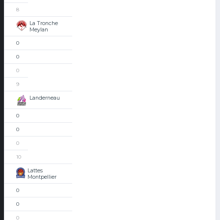
8
La Tronche
Meylan
0
0
0
9
Landerneau
0
0
0
10
Lattes
Montpellier
0
0
0