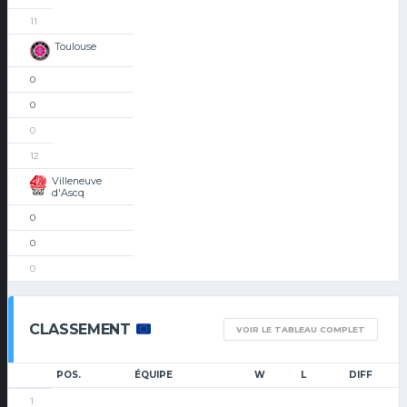
11
Toulouse
0
0
0
12
Villeneuve
d'Ascq
0
0
0
CLASSEMENT
VOIR LE TABLEAU COMPLET
POS.
ÉQUIPE
W
L
DIFF
1