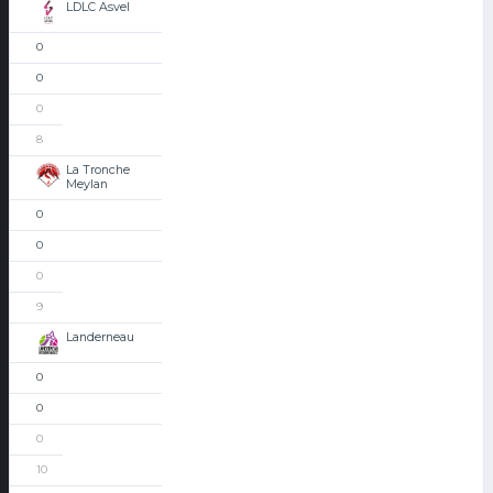
LDLC Asvel
0
0
0
8
La Tronche
Meylan
0
0
0
9
Landerneau
0
0
0
10