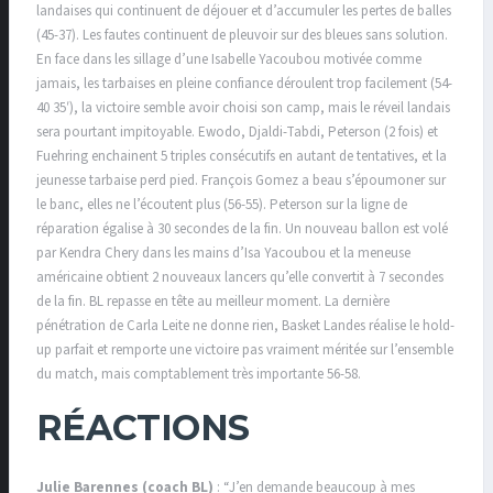
landaises qui continuent de déjouer et d’accumuler les pertes de balles
(45-37). Les fautes continuent de pleuvoir sur des bleues sans solution.
En face dans les sillage d’une Isabelle Yacoubou motivée comme
jamais, les tarbaises en pleine confiance déroulent trop facilement (54-
40 35′), la victoire semble avoir choisi son camp, mais le réveil landais
sera pourtant impitoyable. Ewodo, Djaldi-Tabdi, Peterson (2 fois) et
Fuehring enchainent 5 triples consécutifs en autant de tentatives, et la
jeunesse tarbaise perd pied. François Gomez a beau s’époumoner sur
le banc, elles ne l’écoutent plus (56-55). Peterson sur la ligne de
réparation égalise à 30 secondes de la fin. Un nouveau ballon est volé
par Kendra Chery dans les mains d’Isa Yacoubou et la meneuse
américaine obtient 2 nouveaux lancers qu’elle convertit à 7 secondes
de la fin. BL repasse en tête au meilleur moment. La dernière
pénétration de Carla Leite ne donne rien, Basket Landes réalise le hold-
up parfait et remporte une victoire pas vraiment méritée sur l’ensemble
du match, mais comptablement très importante 56-58.
RÉACTIONS
Julie Barennes (coach BL)
: “J’en demande beaucoup à mes