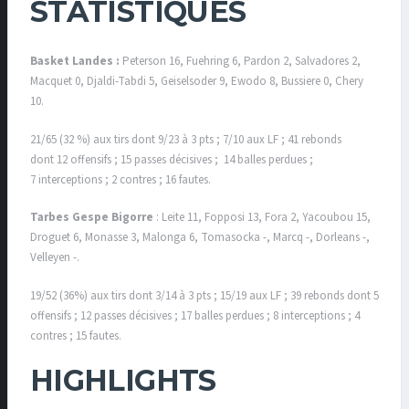
STATISTIQUES
Basket Landes :
Peterson 16, Fuehring 6, Pardon 2, Salvadores 2,
Macquet 0, Djaldi-Tabdi 5, Geiselsoder 9, Ewodo 8, Bussiere 0, Chery
10.
21/65 (32 %) aux tirs dont 9/23 à 3 pts ; 7/10 aux LF ; 41 rebonds
dont 12 offensifs ; 15 passes décisives ; 14 balles perdues ;
7 interceptions ; 2 contres ; 16 fautes.
Tarbes Gespe Bigorre
: Leite 11, Fopposi 13, Fora 2, Yacoubou 15,
Droguet 6, Monasse 3, Malonga 6, Tomasocka -, Marcq -, Dorleans -,
Velleyen -.
19/52 (36%) aux tirs dont 3/14 à 3 pts ; 15/19 aux LF ; 39 rebonds dont 5
offensifs ; 12 passes décisives ; 17 balles perdues ; 8 interceptions ; 4
contres ; 15 fautes.
HIGHLIGHTS