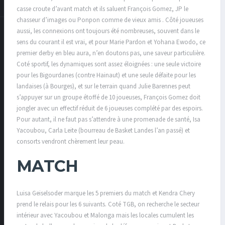
casse croute d’avant match et ils saluent François Gomez, JP le
chasseur d’images ou Ponpon comme de vieux amis . Côté joueuses
aussi, les connexions ont toujours été nombreuses, souvent dans le
sens du courant il est vrai, et pour Marie Pardon et Yohana Ewodo, ce
premier derby en bleu aura, n’en doutons pas, une saveur particulière.
Coté sportif, les dynamiques sont assez éloignées : une seule victoire
pour les Bigourdanes (contre Hainaut) et une seule défaite pour les
landaises (à Bourges), et sur le terrain quand Julie Barennes peut
s’appuyer sur un groupe étoffé de 10 joueuses, François Gomez doit
jongler avec un effectif réduit de 6 joueuses complété par des espoirs.
Pour autant, il ne faut pas s’attendre à une promenade de santé, Isa
Yacoubou, Carla Leite (bourreau de Basket Landes l’an passé) et
consorts vendront chèrement leur peau.
MATCH
Luisa Geiselsoder marque les 5 premiers du match et Kendra Chery
prend le relais pour les 6 suivants. Coté TGB, on recherche le secteur
intérieur avec Yacoubou et Malonga mais les locales cumulent les