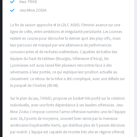
Awa TRASI
Jess-Mine ZODIA
La fin de saison approche et le LDLC ASVEL Féminin avance sur une
ligne de crête, entre ambitions et irrégularité persistante. Les Lionnes
restent en course pour décrocher le dernier spot des play-offs, mais
leur parcours est marqué par une alternance de performances
convaincantes et de rechutes inattendues. Capables de battre des
équipes du haut de tableau (Bourges, Villeneuve-d’Ascq), les
Lyonnaises ont aussi laissé filer plusieurs rencontres face à des
adversaires à leur portée, ce qui explique leur position actuelle au
classement. Le retour de la trêve a été compliqué, avec une défaite sur
le parquet de Chartres (80-66).
Sur le plan du jeu, l’ASVEL propose un basket très porté sur la création
individuelle, avec une forte dépendance à ses leaders offensives. Jess-
Mine Zodia s’impose comme l’arme offensive numéro une de l’équipe
avec 16,3 points de moyenne, souvent bien servie par la meneuse
américaine Dayshanette Harris, qui distribue plus de 5 passes décisives
par match. L’équipe est capable de monter très vite en régime offensif,