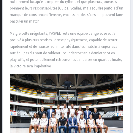
notamment lorsqu’elle impose du rythme et que plusieurs joueuses
prennent leurs responsabilités (Gulbe, Scalia), mais souffre parfois d’un
manque de constance défensive, encaissant des séries qui peuvent faire
basculer un match.
Malgré cette irrégularité, l’ASVEL reste une équipe dangereuse et l’a
prouvé à plusieurs reprises : dense physiquement, capable de scorer
rapidement et de hausser son intensité dans les matchs à enjeu face
aux équipes du haut de tableau. Pour décrocher le dernier spot en
play-offs, et potentiellement retrouver les Landaises en quart de finale,
la victoire sera impérative.