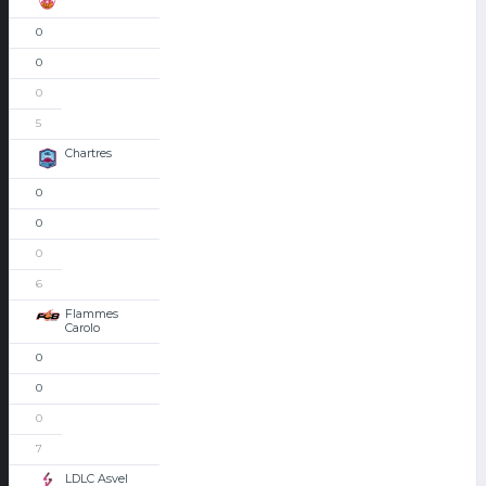
0
0
0
5
Chartres
0
0
0
6
Flammes
Carolo
0
0
0
7
LDLC Asvel