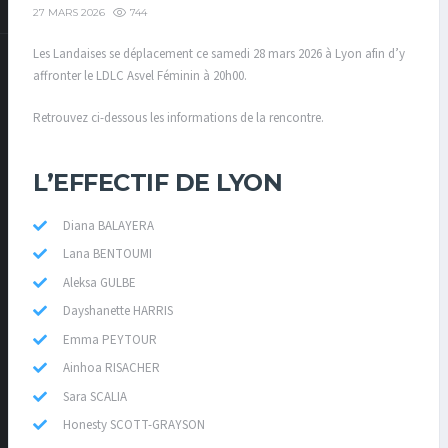
744
27 MARS 2026
Les Landaises se déplacement ce samedi 28 mars 2026 à Lyon afin d’y
affronter le LDLC Asvel Féminin à 20h00.
Retrouvez ci-dessous les informations de la rencontre.
L’EFFECTIF DE LYON
Diana BALAYERA
Lana BENTOUMI
Aleksa GULBE
Dayshanette HARRIS
Emma PEYTOUR
Ainhoa RISACHER
Sara SCALIA
Honesty SCOTT-GRAYSON